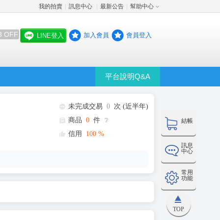
我的拍賣
訊息中心
最新公告
幫助中心
│
│
│
8 OFF
加入會員
會員登入
LINE登入
平台說明Q&A
未完成交易
0
次 (近半年)
商品
0
件
❔
結帳
信用
100
%
訊息
中心
常用
功能
TOP