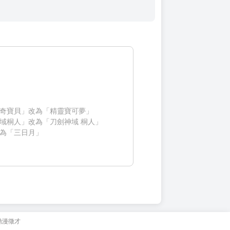
奇寶貝」改為「精靈寶可夢」
域桐人」改為「刀劍神域 桐人」
為「三日月」
動漫徵才