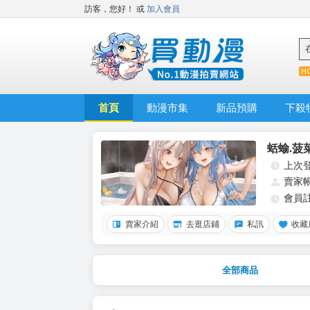
訪客，您好！
或
加入會員
首頁
動漫市集
新品預購
下殺
蛞蝓.菠
上次
賣家
會員
賣家介紹
去逛店鋪
私訊
收藏
全部商品