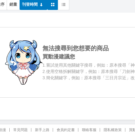
排序
銷量
刊登時間
無法搜尋到您想要的商品
買動漫建議您
1.
嘗試使用其他關鍵字搜尋，例如：原本搜尋「神
2.
使用空格拆解關鍵字，例如：原本搜尋「刀劍神
3.
簡化關鍵字，例如：原本搜尋「三日月宗近」改
動漫
常見問題
新手上路
會員約定書
聯絡客服
隱私權政策
買