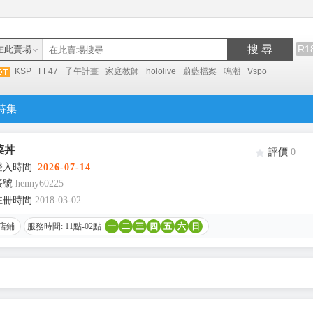
搜 尋
R1
在此賣場
KSP
FF47
子午計畫
家庭教師
hololive
蔚藍檔案
鳴潮
Vspo
特集
菜丼
評價
0
登入時間
2026-07-14
帳號
henny60225
註冊時間
2018-03-02
店鋪
服務時間: 11點-02點
一
二
三
四
五
六
日