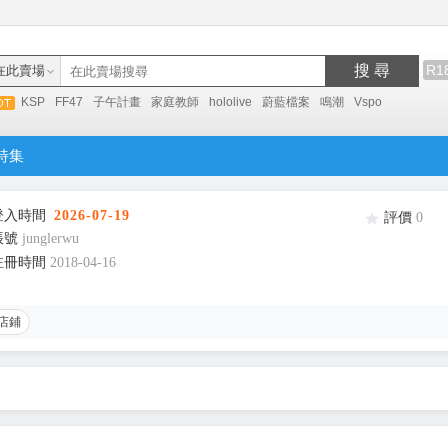
搜 尋
R1
在此賣場
KSP
FF47
子午計畫
家庭教師
hololive
蔚藍檔案
鳴潮
Vspo
特集
登入時間
2026-07-19
評價
0
帳號
junglerwu
註冊時間
2018-04-16
店鋪