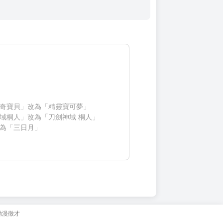
奇寶貝」改為「精靈寶可夢」
域桐人」改為「刀劍神域 桐人」
為「三日月」
動漫徵才