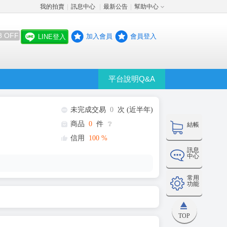
我的拍賣
訊息中心
最新公告
幫助中心
│
│
│
8 OFF
加入會員
會員登入
LINE登入
平台說明Q&A
未完成交易
0
次 (近半年)
商品
0
件
❔
結帳
信用
100
%
訊息
中心
常用
功能
TOP