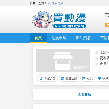
訪客，您好！
或
加入會員
首頁
動漫市集
新品預購
下殺
上次
賣家
會員
賣家介紹
去逛店鋪
私訊
收藏
全部商品