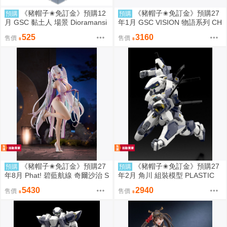
《豬帽子✬免訂金》預購12
《豬帽子✬免訂金》預購27
預購
預購
月 GSC 黏土人 場景 Dioramansi
年1月 GSC VISION 物語系列 CH
on200 實驗室 0823
ILLfigg 化物語 中盒6入 0920
525
3160
售價
售價
《豬帽子✬免訂金》預購27
《豬帽子✬免訂金》預購27
預購
預購
年8月 Phat! 碧藍航線 奇爾沙治 S
年2月 角川 組裝模型 PLASTIC
pringtime Data 1/6 0920
驚爆危機 1/48 強弩兵 ARX-7 特
5430
2940
售價
售價
別套組 0920