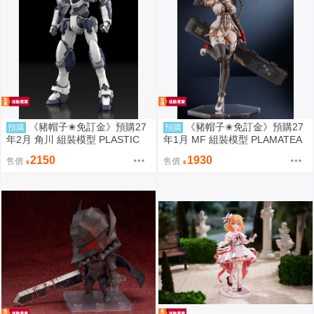
《豬帽子✬免訂金》預購27
《豬帽子✬免訂金》預購27
預購
預購
年2月 角川 組裝模型 PLASTIC
年1月 MF 組裝模型 PLAMATEA
驚爆危機 1/48 強弩兵 ARX-7 一
繪師toridamono MX醬 0906
2150
1930
售價
售價
般版 0920