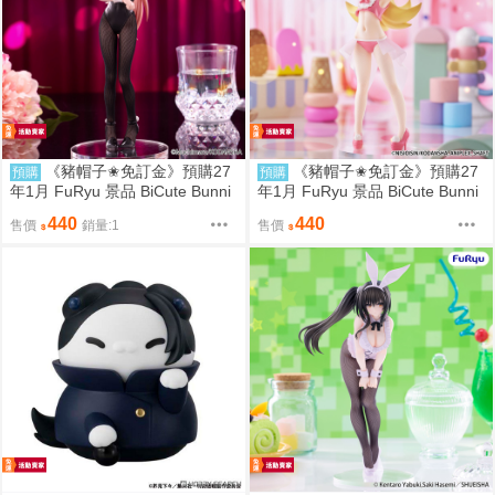
《豬帽子✬免訂金》預購27
《豬帽子✬免訂金》預購27
預購
預購
年1月 FuRyu 景品 BiCute Bunni
年1月 FuRyu 景品 BiCute Bunni
es 學生會也有洞 陸奧駒絽 兔女
es 物語系列 忍野忍 兔女郎 0906
440
440
售價
銷量:1
售價
郎 0906