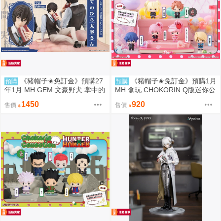
《豬帽子✬免訂金》預購27
《豬帽子✬免訂金》預購1月
預購
預購
年1月 MH GEM 文豪野犬 掌中的
MH 盒玩 CHOKORIN Q版迷你公
太宰治 0812
仔 守護甜心 中盒6入 0812
1450
920
售價
售價