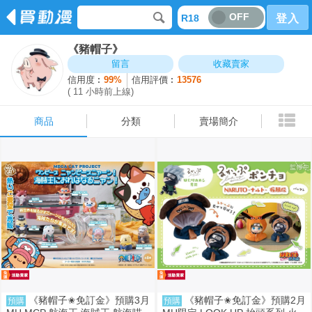
OFF
R18
登入
《豬帽子》
商品
分類
賣場簡介
留言
收藏賣家
信用度︰
99%
信用評價︰
13576
( 11 小時前上線)
商品
分類
賣場簡介
《豬帽子✬免訂金》預購3月
《豬帽子✬免訂金》預購2月
預購
預購