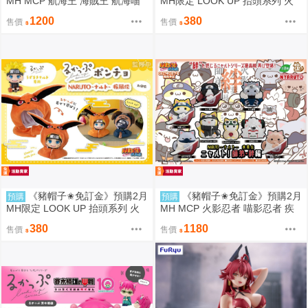
MH MCP 航海王 海賊王 航海喵
MH限定 LOOK UP 抬頭系列 火
我是要成為海賊王的貓 中盒8入
影忍者 疾風傳 帕克斗篷 不含人
1200
380
售價
售價
再販 0812
偶 0812
《豬帽子✬免訂金》預購2月
《豬帽子✬免訂金》預購2月
預購
預購
MH限定 LOOK UP 抬頭系列 火
MH MCP 火影忍者 喵影忍者 疾
影忍者 疾風傳 九喇嘛斗篷 不含
風傳 師弟・絆篇 中盒8入 再販 0
380
1180
售價
售價
人偶 0812
812