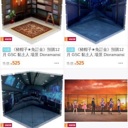
《豬帽子✬免訂金》預購12
《豬帽子✬免訂金》預購12
預購
預購
月 GSC 黏土人 場景 Dioramansi
月 GSC 黏土人 場景 Dioramansi
on200 書房 再販 0823
on200 住宅區（夜晚） 0823
525
525
售價
售價