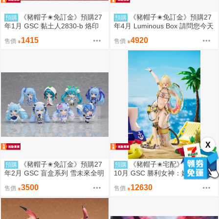
《豬帽子✬免訂金》預購27
《豬帽子✬免訂金》預購27
預購
預購
年1月 GSC 黏土人2830-b 烙印
年4月 Luminous Box 請問您今天
勇士 凱茲 狂戰士鎧甲Ver. BLOO
要來點兔子嗎？ 心愛 禮服Ver 1/
1415
4920
售價
售價
D EDITION 0906
7 0906
X
《豬帽子✬免訂金》預購27
《豬帽子✬宅配》預購27年
預購
預購
年2月 GSC 盲盒系列 雪未來全明
10月 GSC 勝利女神：妮姬 伊萊
星 模型收藏 Vol.2 中盒8入 0906
格：BOOM與驚嚇 1/4 0906
3500
12630
售價
售價