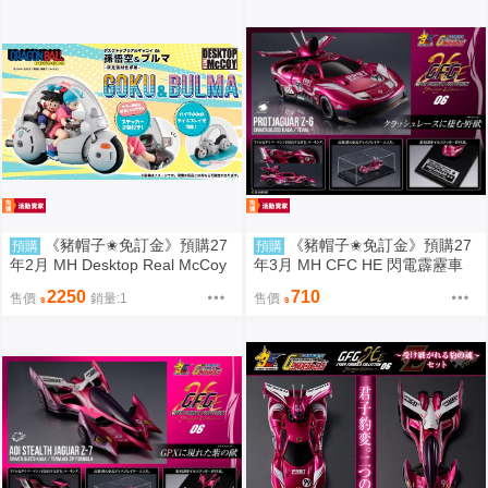
《豬帽子✬免訂金》預購27
《豬帽子✬免訂金》預購27
預購
預購
年2月 MH Desktop Real McCoy
年3月 MH CFC HE 閃電霹靂車
七龍珠Z 05 孫悟空＆布瑪機車 限
繼承之豹魂 美洲豹 Z-6 單款 081
2250
710
售價
銷量:1
售價
定復刻版 0812
2