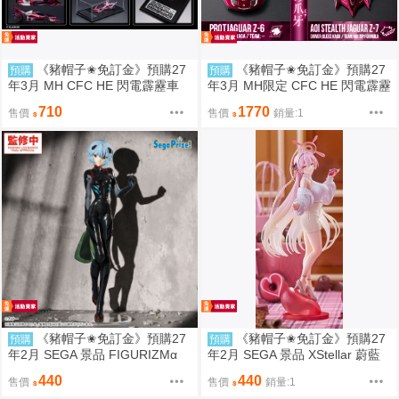
《豬帽子✬免訂金》預購27
《豬帽子✬免訂金》預購27
預購
預購
年3月 MH CFC HE 閃電霹靂車
年3月 MH限定 CFC HE 閃電霹靂
繼承之豹魂 美洲豹 Z-7 單款 081
車 繼承之豹魂 美洲豹 Z-6 Z-7 套
710
1770
售價
售價
銷量:1
2
組 0812
《豬帽子✬免訂金》預購27
《豬帽子✬免訂金》預購27
預購
預購
年2月 SEGA 景品 FIGURIZMα
年2月 SEGA 景品 XStellar 蔚藍
新世紀福音戰士 新劇場版 綾波零
檔案 浦和花子 Happy Valentine
440
440
售價
售價
銷量:1
（暫稱） 0809
0809