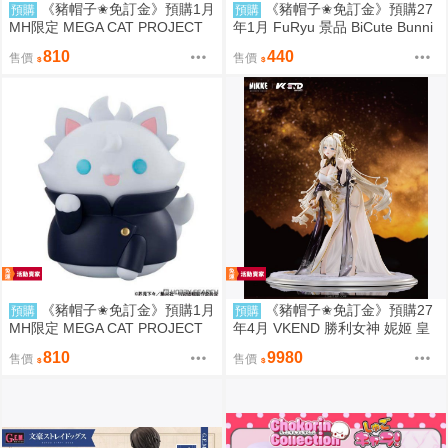
《豬帽子✬免訂金》預購1月
《豬帽子✬免訂金》預購27
預購
預購
MH限定 MEGA CAT PROJECT
年1月 FuRyu 景品 BiCute Bunni
咒術迴戰 大型咒術喵 夏油傑 再
es 出包王女 古手川唯 兔女郎 09
810
440
售價
售價
販 0812
06
《豬帽子✬免訂金》預購1月
《豬帽子✬免訂金》預購27
預購
預購
MH限定 MEGA CAT PROJECT
年4月 VKEND 勝利女神 妮姬 皇
咒術迴戰 大型咒術喵 五條悟 再
冠 榮耀之花 1/4 附特典 1018
810
9980
售價
售價
販 0812