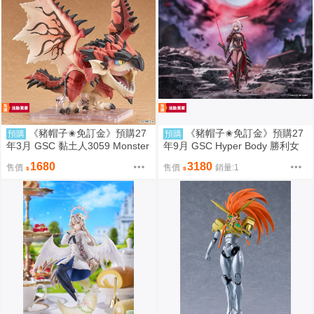
《豬帽子✬免訂金》預購27
《豬帽子✬免訂金》預購27
預購
預購
年3月 GSC 黏土人3059 Monster
年9月 GSC Hyper Body 勝利女
Hunter 魔物獵人 火龍 雄火龍 09
神：妮姬 紅蓮：暗影 0913
1680
3180
售價
售價
銷量:1
06