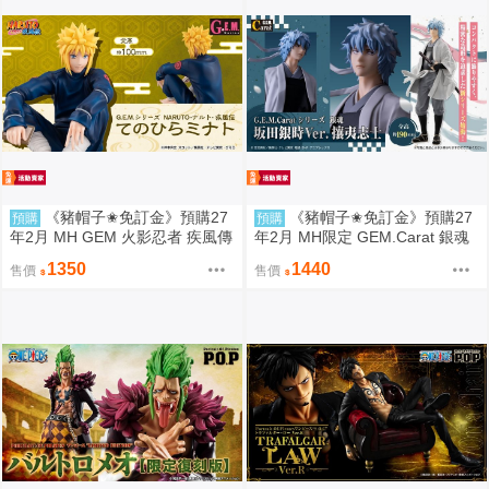
《豬帽子✬免訂金》預購27
《豬帽子✬免訂金》預購27
預購
預購
年2月 MH GEM 火影忍者 疾風傳
年2月 MH限定 GEM.Carat 銀魂
掌中的湊 波風湊 0812
坂田銀時Ver 攘夷志士 0812
1350
1440
售價
售價