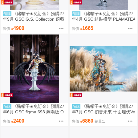
《豬帽子✬免訂金》預購27
《豬帽子✬免訂金》預購27
預購
預購
年9月 GSC G.S. Collection 蔚藍
年4月 GSC 組裝模型 PLAMATEA
檔案 渚 花香微笑 1/7 0920
勇者王 獅子王凱 0906
4900
1665
售價
售價
《豬帽子✬免訂金》預購27
《豬帽子✬免訂金》預購27
預購
預購
年6月 GSC figma 693 劇場版 O
年7月 GSC 初音未來 十面埋伏Ve
VERLORD 聖王國篇 雅兒貝德 0
r 1/7 再販 0906
2400
6860
售價
售價
銷量:1
913