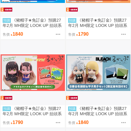
《豬帽子✬免訂金》預購27
《豬帽子✬免訂金》預購27
預購
預購
年2月 MH限定 LOOK UP 抬頭系
年2月 MH限定 LOOK UP 抬頭系
列 入間同學入魔了！鈴木入間＆
列 火影忍者疾風傳 漩渦鳴人＆自
1840
1790
售價
售價
歐佩拉 套組 0812
來也 套組 0812
《豬帽子✬免訂金》預購27
《豬帽子✬免訂金》預購27
預購
預購
年2月 MH限定 LOOK UP 抬頭系
年2月 MH限定 LOOK UP 抬頭系
列 銀河特急Milky☆Subway 朱音
列 死神 千年血戰篇 日番谷冬獅
1790
1840
售價
售價
＆鐵多 套組 0812
郎＆平子真子 套組 0812