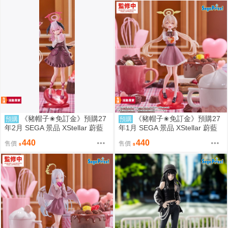
《豬帽子✬免訂金》預購27
《豬帽子✬免訂金》預購27
預購
預購
年2月 SEGA 景品 XStellar 蔚藍
年1月 SEGA 景品 XStellar 蔚藍
檔案 下江小春 Happy Valentine
檔案 阿慈谷日富美 Happy Valent
440
440
售價
售價
0809
ine 0809