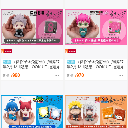
《豬帽子✬免訂金》預購27
《豬帽子✬免訂金》預購27
預購
預購
年2月 MH限定 LOOK UP 抬頭系
年2月 MH限定 LOOK UP 抬頭系
列 怪獸8號 鳴海弦 戰鬥版 附特典
列 齊木楠雄的災難 齊木楠雄 附
990
970
售價
售價
0812
特典 0812