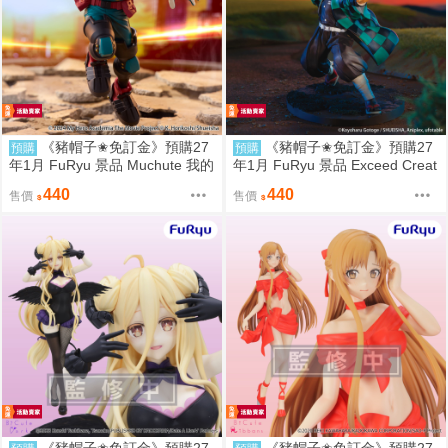
《豬帽子✬免訂金》預購27
《豬帽子✬免訂金》預購27
預購
預購
年1月 FuRyu 景品 Muchute 我的
年1月 FuRyu 景品 Exceed Creat
英雄學院劇場版：YOU'RE NEXT
ive 鬼滅之刃 竈門炭治郎 再販 09
440
440
售價
售價
綠谷出久 0906
06