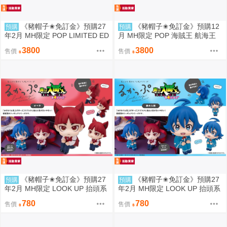
《豬帽子✬免訂金》預購27
《豬帽子✬免訂金》預購12
預購
預購
年2月 MH限定 POP LIMITED ED
月 MH限定 POP 海賊王 航海王
ITION 海賊王 航海王 食人鬼 巴
S.O.C 托拉法爾加 羅 Ver.R 0812
3800
3800
售價
售價
特洛馬 0812
《豬帽子✬免訂金》預購27
《豬帽子✬免訂金》預購27
預購
預購
年2月 MH限定 LOOK UP 抬頭系
年2月 MH限定 LOOK UP 抬頭系
列 入間同學入魔了！歐佩拉 081
列 入間同學入魔了！鈴木入間 08
780
780
售價
售價
2
12