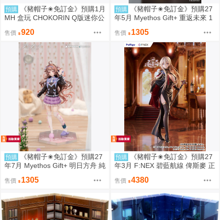
《豬帽子✬免訂金》預購1月
《豬帽子✬免訂金》預購27
預購
預購
MH 盒玩 CHOKORIN Q版迷你公
年5月 Myethos Gift+ 重返未來 1
仔 獵人 中盒6入 0812
999 兔毛手袋 1/8 1011
920
1305
售價
售價
《豬帽子✬免訂金》預購27
《豬帽子✬免訂金》預購27
預購
預購
年7月 Myethos Gift+ 明日方舟 純
年3月 F:NEX 碧藍航線 俾斯麥 正
燼艾雅法拉 後來的故事Ver 1/8 1
裝Ver 1/7 0913
1305
4380
售價
售價
011