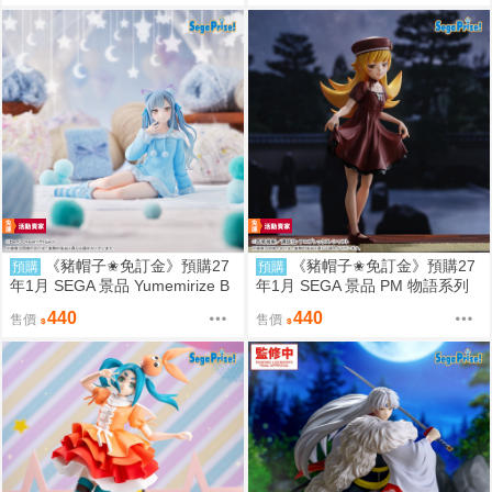
《豬帽子✬免訂金》預購27
《豬帽子✬免訂金》預購27
預購
預購
年1月 SEGA 景品 Yumemirize B
年1月 SEGA 景品 PM 物語系列
anG Dream Ave Mujica 豐川祥子
忍野忍 0809
440
440
售價
售價
0809