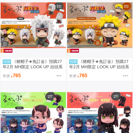
《豬帽子✬免訂金》預購27
《豬帽子✬免訂金》預購27
預購
預購
年2月 MH限定 LOOK UP 抬頭系
年2月 MH限定 LOOK UP 抬頭系
列 火影忍者疾風傳 自來也 0812
列 火影忍者疾風傳 漩渦鳴人 燦
765
765
售價
售價
笑版 0812