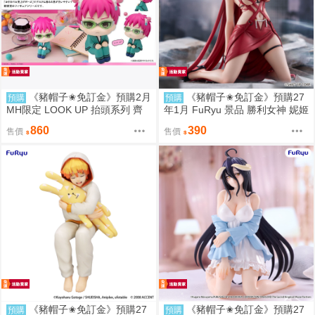
《豬帽子✬免訂金》預購2月
《豬帽子✬免訂金》預購27
預購
預購
MH限定 LOOK UP 抬頭系列 齊
年1月 FuRyu 景品 勝利女神 妮姬
木楠雄的災難 齊木楠雄 0812
小紅帽 泡麵蓋 再販 0906
860
390
售價
售價
《豬帽子✬免訂金》預購27
《豬帽子✬免訂金》預購27
預購
預購