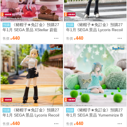
《豬帽子✬免訂金》預購27
《豬帽子✬免訂金》預購27
預購
預購
年1月 SEGA 景品 XStellar 蔚藍
年1月 SEGA 景品 Lycoris Recoil
檔案 白洲梓 Happy Valentine 08
莉可麗絲 井之上瀧奈 街頭風 080
440
440
售價
售價
09
9
《豬帽子✬免訂金》預購27
《豬帽子✬免訂金》預購27
預購
預購
年1月 SEGA 景品 Lycoris Recoil
年1月 SEGA 景品 Yumemirize B
莉可麗絲 錦木千束 街頭風 0809
anG Dream Ave Mujica 若葉睦 0
440
440
售價
售價
809