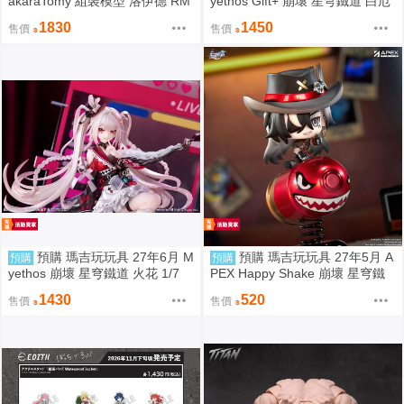
akaraTomy 組裝模型 洛伊德 RM
yethos Gift+ 崩壞 星穹鐵道 白厄
Z-025 長牙獅零式・獵鷹型（ZB
列車環遊記Ver 1/8 1009
1830
1450
售價
售價
F） 0828
預購 瑪吉玩玩具 27年6月 M
預購 瑪吉玩玩具 27年5月 A
預購
預購
yethos 崩壞 星穹鐵道 火花 1/7
PEX Happy Shake 崩壞 星穹鐵
特典版 壓克力打卡棒 1009
道 Q版搖搖樂 波提歐 1002
1430
520
售價
售價