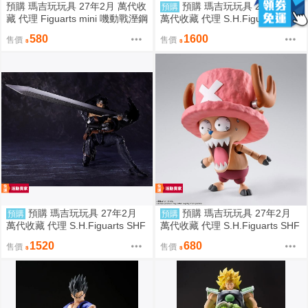
預購 瑪吉玩玩具 27年2月 萬代收
預購 瑪吉玩玩具 27年2月
預購
藏 代理 Figuarts mini 嘰動戰溼鋼
萬代收藏 代理 S.H.Figuarts SHF
燀SEED 煌·大和 阿斯蘭·薩拉 拉
艾爾登法環 灼燒指痕 維克 再販 0
580
1600
售價
售價
克蕬·克萊因 再販 0811
811
預購 瑪吉玩玩具 27年2月
預購 瑪吉玩玩具 27年2月
預購
預購
萬代收藏 代理 S.H.Figuarts SHF
萬代收藏 代理 S.H.Figuarts SHF
烙印勇士 凱茲 狂戰士鎧甲 再販 0
航海王 多尼多尼‧喬巴 -磁鼓島-
1520
680
售價
售價
811
可動完成品 再販 0811