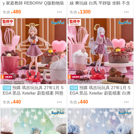
y 家庭教師 REBORN! Q版動物裝
線 爽玩線 白馬 平靜版 坐騎 不含
珠鍊布偶吊飾 娃娃 5款分售 0814
人偶 只有動物
480
1300
售價
售價
預購 瑪吉玩玩具 27年1月 S
預購 瑪吉玩玩具 27年1月 S
預購
預購
EGA 景品 Xstellar 蔚藍檔案 阿慈
EGA 景品 Xstellar 蔚藍檔案 白洲
谷日富美 ～Happy Valentine!!～
梓 ～Happy Valentine!!～
440
440
售價
售價