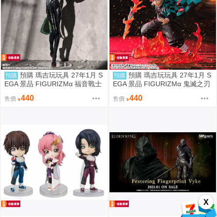
預購 瑪吉玩玩具 27年1月 S
預購 瑪吉玩玩具 27年1月 S
預購
預購
EGA 景品 FIGURIZMα 福音戰士
EGA 景品 FIGURIZMα 鬼滅之刃
新劇場版 綾波零插入栓戰鬥服Ve
竈門炭治郎 通透世界
440
440
售價
售價
r.
X