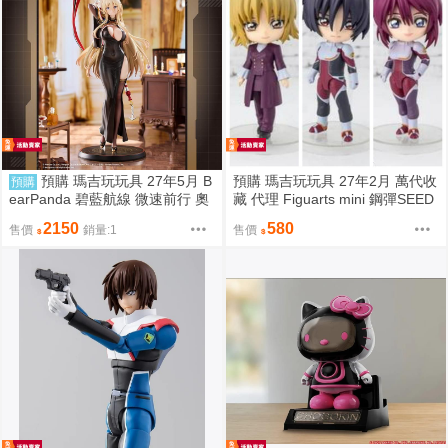
預購 瑪吉玩玩具 27年5月 B
預購 瑪吉玩玩具 27年2月 萬代收
預購
earPanda 碧藍航線 微速前行 奧
藏 代理 Figuarts mini 鋼彈SEED
德莉亞 俾斯麥 1/6 1106
DESTINY 露娜瑪麗亞 霍克 真 飛
2150
580
售價
銷量:1
售價
鳥 卡佳里 由 0811