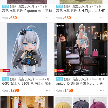
預購 瑪吉玩玩具 27年2月
預購 瑪吉玩玩具 27年2月
預購
預購
萬代收藏 代理 Figuarts mini 艾爾
萬代收藏 代理 S.H.Figuarts SHF
登法環 魔女菈妮 再販 0811
超級賽亞人貝吉達 危險的驕傲 再
630
680
售價
售價
販
預購 瑪吉玩玩具 26年12月
預購 瑪吉玩玩具 27年6月 H
預購
預購
GSC 黏土人 3108 星塔旅人 魔王
apitopi DISH 庫洛娜 Kurona 盛
小魔王 0831
情邀請 1/6 1106
1390
1450
售價
售價