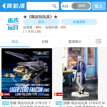
OFF
R18
登入
★《瑪吉玩玩具》★
商品
分類
賣場簡介
留言
收藏賣家
信用度︰
98%
信用評價︰
659
( 1 天前上線)
商品
分類
賣場簡介
預購 瑪吉玩玩具 27年3月 T
預購 瑪吉玩玩具 27年6月 M
預購
預購