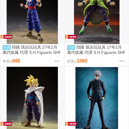
預購 瑪吉玩玩具 27年2月
預購 瑪吉玩玩具 27年2月
預購
預購
萬代收藏 代理 S.H.Figuarts SHF
萬代收藏 代理 S.H.Figuarts SHF
七龍珠 孫悟飯 SUPER HERO 再
七龍珠 布羅利-超- 再販 0811
680
1360
售價
售價
販 0811