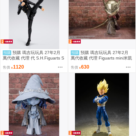
預購 瑪吉玩玩具 27年2月
預購 瑪吉玩玩具 27年2月
預購
預購
萬代收藏 代理 代 S.H.Figuarts S
萬代收藏 代理 Figuarts mini米凱
HF 航海王 香吉士 冒險的黎明 再
拉的鋒刃 瑪蓮妮亞 再販 0811
1120
630
售價
售價
販