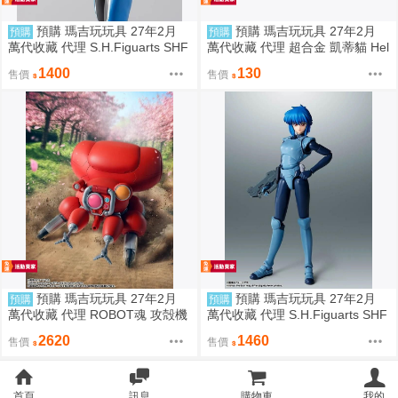
預購 瑪吉玩玩具 27年2月
預購 瑪吉玩玩具 27年2月
預購
預購
萬代收藏 代理 S.H.Figuarts SHF
萬代收藏 代理 超合金 凱蒂貓 Hel
鋼彈SEED DESTINY 煌大和 歐
lo Kitty 2.0 0811
1400
130
售價
售價
普駕駛服Ver 0811
預購 瑪吉玩玩具 27年2月
預購 瑪吉玩玩具 27年2月
預購
預購
萬代收藏 代理 ROBOT魂 攻殻機
萬代收藏 代理 S.H.Figuarts SHF
動隊 2026 攻殼車 Fuchikoma 08
攻殻機動隊 2026 草薙素子 0811
2620
1460
售價
售價
11
首頁
訊息
購物車
我的