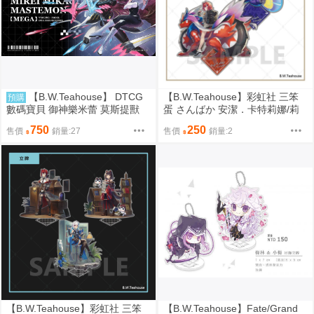
【B.W.Teahouse】 DTCG
【B.W.Teahouse】彩虹社 三笨
預購
數碼寶貝 御神樂米蕾 莫斯提獸
蛋 さんばか 安潔．卡特莉娜/莉
桌布 桌墊 牌墊 卡墊 預約10月
澤．赫露艾斯塔 大立牌 （FF40
750
250
售價
銷量:27
售價
銷量:2
（預購通販）
場後通販）
【B.W.Teahouse】彩虹社 三笨
【B.W.Teahouse】Fate/Grand