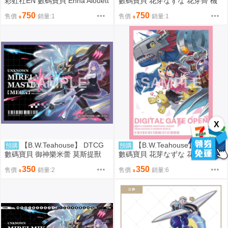
彩虹社EN 數碼寶貝 Enna Alouett
數碼寶貝 花芽なずな 花芽薺 機
e 奧米加獸 桌布 桌墊 牌墊 卡墊
械暴龍獸 桌布 桌墊 牌墊 卡墊 預
750
750
售價
銷量:1
售價
銷量:1
預約10月（預購通販）
約10月（預購通販）
X
【B.W.Teahouse】 DTCG
【B.W.Teahouse】 VSPO
預購
預購
數碼寶貝 御神樂米蕾 莫斯提獸
數碼寶貝 花芽なずな 花芽薺 機
牌套 卡套 預約10月（預購通販）
械暴龍獸 牌套 卡套 預約10月
350
350
售價
銷量:2
售價
銷量:6
（預購通販）