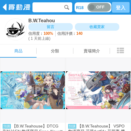
OFF
R18
登入
B.W.Teahou
商品
分類
賣場簡介
留言
收藏賣家
信用度︰
100%
信用評價︰
140
( 1 天前上線)
商品
分類
賣場簡介
【B.W.Teahouse】DTCG
【B.W.Teahouse】 VSPO
預購
預購