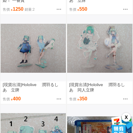
姫！ 一番賞
あ 立牌
1250
550
售價
銷量:2
售價
[現貨出清]Hololive 潤羽るし
[現貨出清]Hololive 潤羽るし
あ 立牌
あ 同人立牌
400
350
售價
售價
X