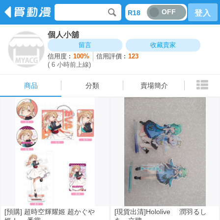
OFF
R18
登入
個人小舖
商品
分類
賣場簡介
留言
收藏賣家
信用度︰
100%
信用評價︰
123
( 6 小時前上線)
商品
分類
賣場簡介
[預購] 超時空輝耀姬 超かぐや
[現貨出清]Hololive 潤羽るし