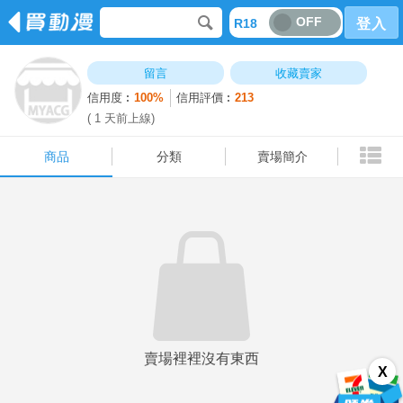
OFF
R18
登入
商品
分類
賣場簡介
留言
收藏賣家
信用度︰
100%
信用評價︰
213
( 1 天前上線)
商品
分類
賣場簡介
賣場裡裡沒有東西
X