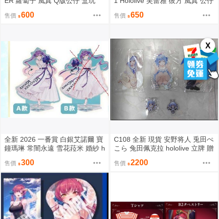
ER 蘿蔔子 風真 Q版公仔 盒玩
1 Hololive 芙蕾雅 彼方 風真 公仔
盒玩
600
650
售價
售價
X
全新 2026 一番賞 白銀艾諾爾 寶
C108 全新 現貨 安野将人 兎田ぺ
鐘瑪琳 常闇永遠 雪花菈米 婚紗 h
こら 兔田佩克拉 hololive 立牌 贈
ololive 立牌 徽章
小立牌
300
2200
售價
售價