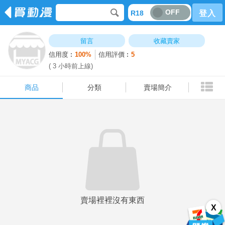
OFF
R18
登入
商品
分類
賣場簡介
留言
收藏賣家
信用度︰
100%
信用評價︰
5
( 3 小時前上線)
商品
分類
賣場簡介
賣場裡裡沒有東西
X