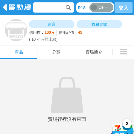
OFF
R18
登入
商品
分類
賣場簡介
留言
收藏賣家
信用度︰
100%
信用評價︰
49
( 10 小時前上線)
商品
分類
賣場簡介
賣場裡裡沒有東西
X