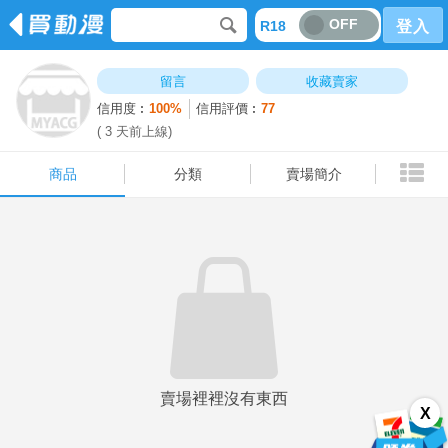
OFF
R18
登入
商品
分類
賣場簡介
留言
收藏賣家
信用度︰
100%
信用評價︰
77
( 3 天前上線)
商品
分類
賣場簡介
賣場裡裡沒有東西
X