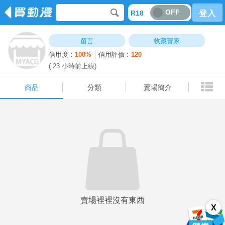
OFF
R18
登入
商品
分類
賣場簡介
留言
收藏賣家
信用度︰
100%
信用評價︰
120
( 23 小時前上線)
商品
分類
賣場簡介
賣場裡裡沒有東西
X