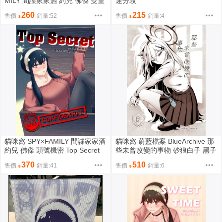
MILY 間諜家家酒 約兒 佛傑 雙重
途分歧
誘惑 Dual Temptations
260
215
售價
銷量:52
售價
銷量:4
貓咪窩 SPY×FAMILY 間諜家家酒
貓咪窩 蔚藍檔案 BlueArchive 那
約兒 佛傑 頭號機密 Top Secret
些未曾改變的事物 砂狼白子 黑子
(總集篇1)
370
510
售價
銷量:41
售價
銷量:6