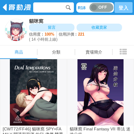
OFF
R18
登入
貓咪窩
商品
分類
賣場簡介
留言
收藏賣家
信用度︰
100%
信用評價︰
221
( 14 小時前上線)
商品
分類
賣場簡介
[CWT72/FF46] 貓咪窩 SPY×FA
貓咪窩 Final Fantasy VII 蒂法 迷