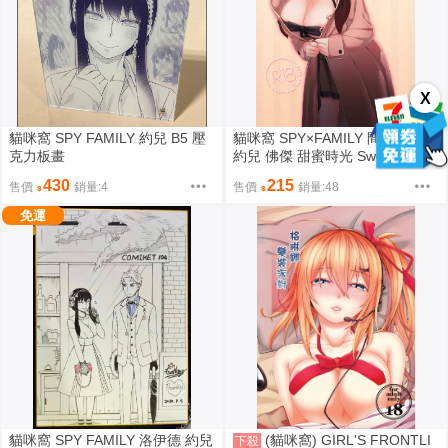
X
貓咪窩 SPY FAMILY 約兒 B5 壓
貓咪窩 SPY×FAMILY 間諜家家酒
克力板畫
約兒 佛傑 甜蜜時光 Sweet Time
430
215
售價
銷量:4
售價
銷量:48
免運
貓咪窩 SPY FAMILY 洛伊德 約兒
(貓咪窩) GIRL'S FRONTLI
下殺