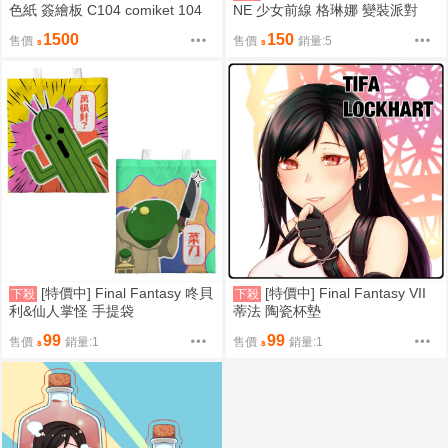
色紙 簽繪板 C104 comiket 104
NE 少女前線 格琳娜 變裝派對
1500
150
售價
售價
銷量:5
[特價中] Final Fantasy 咚貝
[特價中] Final Fantasy VII
下殺
下殺
利&仙人掌怪 手提袋
蒂法 陶瓷杯墊
99
99
售價
銷量:1
售價
銷量:1