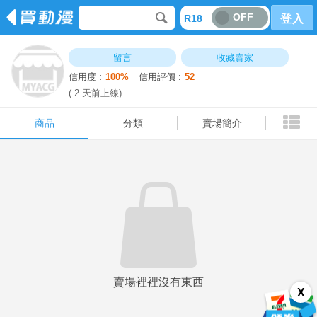
OFF
R18
登入
商品
分類
賣場簡介
留言
收藏賣家
信用度︰
100%
信用評價︰
52
( 2 天前上線)
商品
分類
賣場簡介
賣場裡裡沒有東西
X