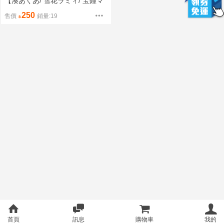
【湊あくあ/ 雪花ラミィ/ 宝鐘マ
リン/ 尾丸ポルカ/ Ouro Kronii】
250
售價
銷量:19
首頁
訊息
購物車
我的