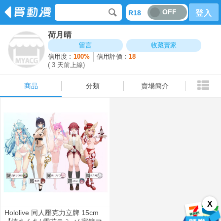
OFF
R18
登入
荷月晴
商品
分類
賣場簡介
留言
收藏賣家
信用度︰
100%
信用評價︰
18
( 3 天前上線)
商品
分類
賣場簡介
X
Hololive 同人壓克力立牌 15cm