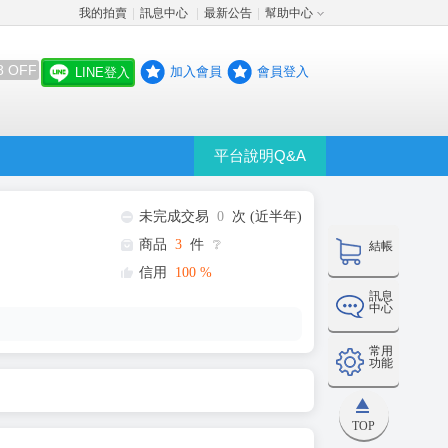
我的拍賣
訊息中心
最新公告
幫助中心
│
│
│
8 OFF
加入會員
會員登入
LINE登入
平台說明Q&A
未完成交易
0
次 (近半年)
商品
3
件
❔
結帳
信用
100
%
訊息
中心
常用
功能
TOP