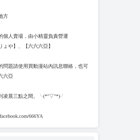
地方
的個人賣場，由小精靈負責營運
りょや】、【六六六亞】
的問題請使用買動漫站內訊息聯絡，也可
六六亞
凌晨三點之間。╰(*°▽°*)╯
.facebook.com/666YA