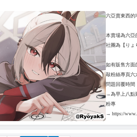
六亞賣東西的
本賣場為六亞
社團為【りょ
如有販售方面
敲粉絲專頁六
問題回覆時間
→為早上八點到
粉專
→ https://www