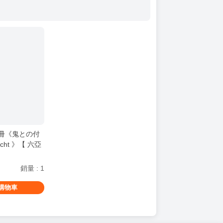
畫冊《鬼との付
cht 》【 六亞
蔚藍檔案 ブルア
/ 鬼方カヨコ /
銷量
:
1
購物車