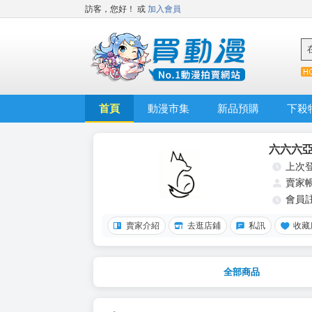
訪客，您好！
或
加入會員
首頁
動漫市集
新品預購
下殺
六六六
上次
賣家
會員
賣家介紹
去逛店鋪
私訊
收藏
全部商品