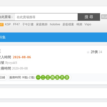
搜 尋
R1
在此賣場
KSP
FF47
子午計畫
家庭教師
hololive
蔚藍檔案
鳴潮
Vspo
特集
亞
評價
24
登入時間
2026-08-06
帳號
RyoyakS
註冊時間
2020-09-08
店鋪
服務時間: 00點-23點
一
二
三
四
五
六
日