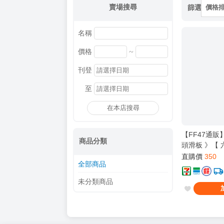
賣場搜尋
篩選
價格
名稱
~
價格
刊登
至
在本店搜尋
【FF47通販
商品分類
頭滑板 》【 六
ブルアカ / 
直購價
350
全部商品
ヨコ / 便利屋
未分類商品