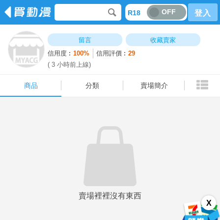
OFF
R18
登入
商品
分類
賣場簡介
留言
收藏賣家
信用度︰
100%
信用評價︰
29
( 3 小時前上線)
商品
分類
賣場簡介
賣場裡裡沒有東西
X