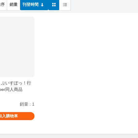
排序
銷量
刊登時間
O！ぶいすぽっ！行
ber同人商品
銷量
:
1
加入購物車