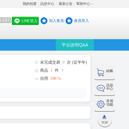
我的拍賣
訊息中心
最新公告
幫助中心
│
│
│
8 OFF
加入會員
會員登入
LINE登入
平台說明Q&A
未完成交易
0
次 (近半年)
商品
1
件
❔
結帳
信用
100
%
訊息
中心
常用
功能
TOP