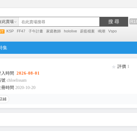
搜 尋
R1
在此賣場
KSP
FF47
子午計畫
家庭教師
hololive
蔚藍檔案
鳴潮
Vspo
特集
評價
1
登入時間
2026-08-01
帳號
chloelissam
註冊時間
2020-10-20
店鋪