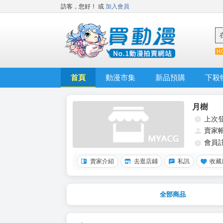
訪客，您好！
或
加入會員
首頁
動漫市集
新品預購
下殺
月樹
上次
賣家
會員
賣家介紹
去逛店鋪
私訊
收藏
全部商品