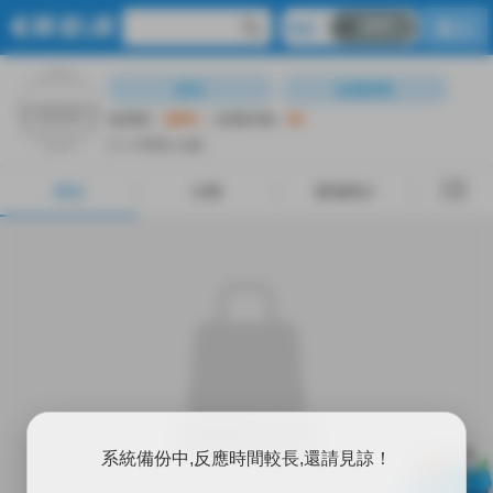
OFF
R18
登入
商品
分類
賣場簡介
留言
收藏賣家
信用度︰
100%
信用評價︰
44
( 2 小時前上線)
商品
分類
賣場簡介
賣場裡裡沒有東西
X
系統備份中,反應時間較長,還請見諒！