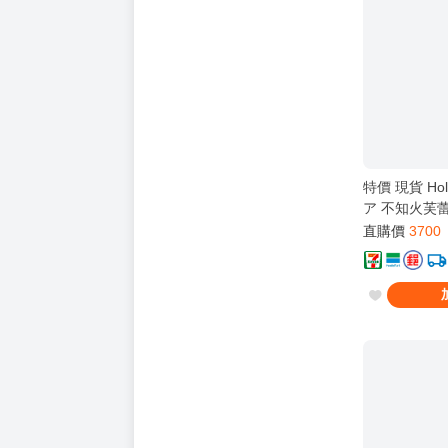
特價 現貨 Hol
ア 不知火芙蕾
親簽套組 新
直購價
3700