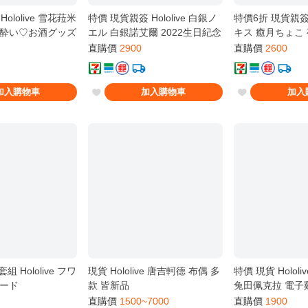
ololive 雪花菈米
特價 現貨親簽 Hololive 白銀ノ
特價6折 現貨親簽 H
免
酔い♡お酒グッズ
エル 白銀諾艾爾 2022生日紀念
運
キス 癒月ちょこ 
花ラミィ
套組 新品
年紀念 套組 新品
直購價
2900
直購價
2600
白T 簽卡拆檢過
加入購物車
加入購物車
加入
 Hololive フワ
現貨 Hololive 唐吉軻德 布偶 多
特價 現貨 Holol
ード
款 皆新品
兔田佩克拉 電子
 2024◇誕生日記
装 套組 新品
直購價
1500~7000
直購價
1900