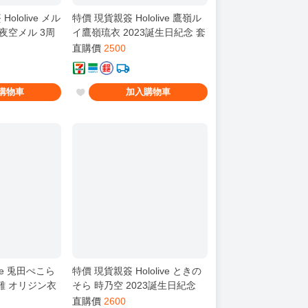
ololive メル
特價 現貨親簽 Hololive 鷹嶺ル
夜空メル 3周
イ鷹嶺琉衣 2023誕生日紀念 套
 下單備註黑/
組 新品
直購價
2500
購物車
加入購物車
ive 兎田ぺこら
特價 現貨親簽 Hololive ときの
雞 オリジン衣
そら 時乃空 2023誕生日紀念
套組 新品
直購價
2600