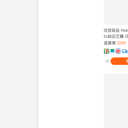
現貨親簽 Hol
白銀諾艾爾 
組 新品
直購價
3200