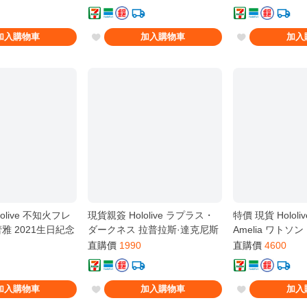
 誕生日記念
加入購物車
加入購物車
加入
olive 不知火フレ
現貨親簽 Hololive ラプラス・
特價 現貨 Hololiv
雅 2021生日紀念
ダークネス 拉普拉斯·達克尼斯
Amelia ワト
品
2022誕生日紀念 套組 新品
2023誕生日紀念
直購價
1990
直購價
4600
加入購物車
加入購物車
加入