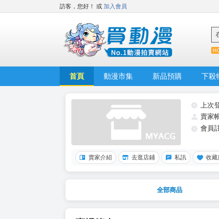
訪客，您好！
或
加入會員
首頁
動漫市集
新品預購
下殺
上次
賣家
會員
賣家介紹
去逛店鋪
私訊
收藏
全部商品