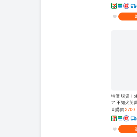
念フルセット
特價 現貨 Hol
ア 不知火芙蕾
親簽套組 新
直購價
3700