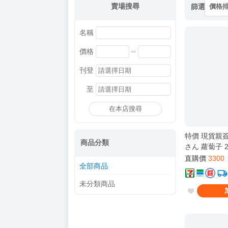
賣場搜尋
篩選
價格
名稱
~
價格
刊登
至
在本店搜尋
特價 現貨親簽 H
商品分類
さん 蘿蔔子 
套組 新品
直購價
3300
全部商品
未分類商品