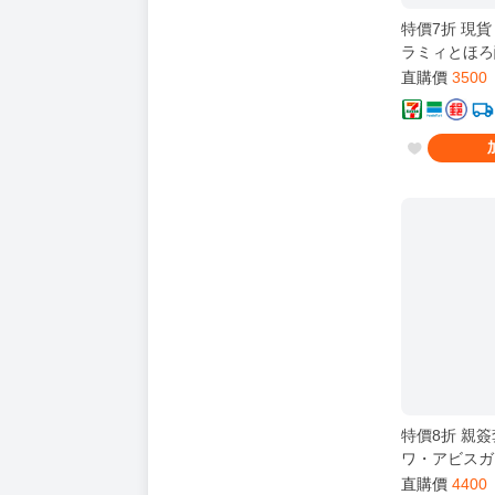
特價7折 現貨 H
ラミィとほろ
親簽套組 雪
直購價
3500
特價8折 親簽套組
ワ・アビスガ
FUWAMOCO
直購價
4400