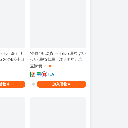
olive 森カリ
特價7折 現貨 Hololive 星街すい
ope 2024誕生日
せい 星街彗星 活動5周年紀念
複製簽套組 新品
直購價
3900
購物車
加入購物車