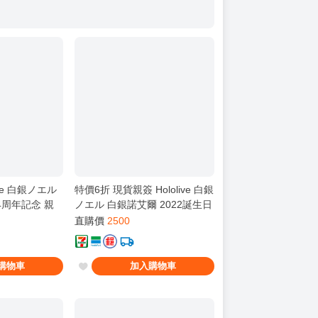
ive 白銀ノエル
特價6折 現貨親簽 Hololive 白銀
4周年記念 親
ノエル 白銀諾艾爾 2022誕生日
紀念 套組 新品
直購價
2500
購物車
加入購物車