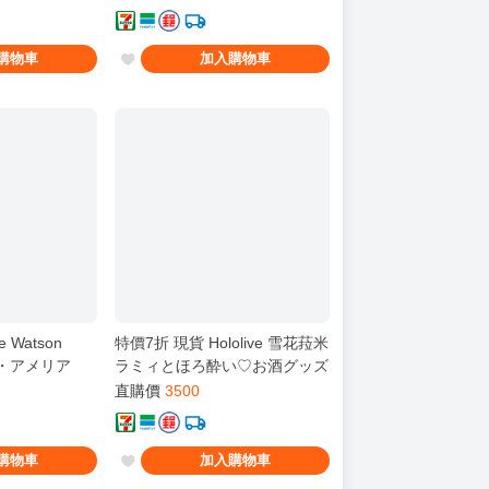
購物車
加入購物車
e Watson
特價7折 現貨 Hololive 雪花菈米
ソン・アメリア
ラミィとほろ酔い♡お酒グッズ
 套組 新品
親簽套組 雪花ラミィ
直購價
3500
購物車
加入購物車