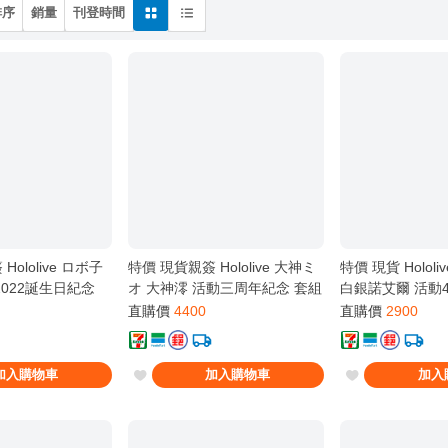
排序
銷量
刊登時間
ololive ロボ子
特價 現貨親簽 Hololive 大神ミ
特價 現貨 Holol
2022誕生日紀念
オ 大神澪 活動三周年紀念 套組
白銀諾艾爾 活動
新品
簽套組 新品
直購價
4400
直購價
2900
加入購物車
加入購物車
加入