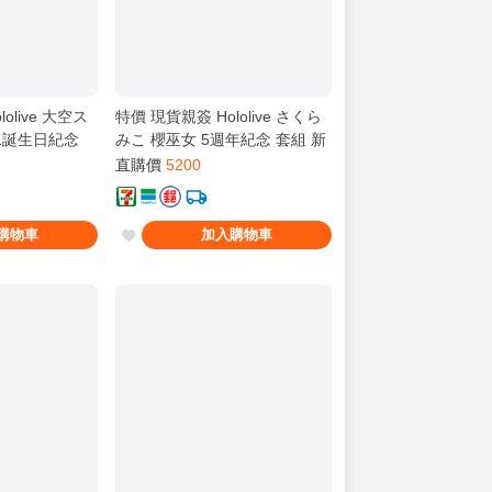
olive 大空ス
特價 現貨親簽 Hololive さくら
21誕生日紀念
みこ 櫻巫女 5週年紀念 套組 新
品
直購價
5200
購物車
加入購物車