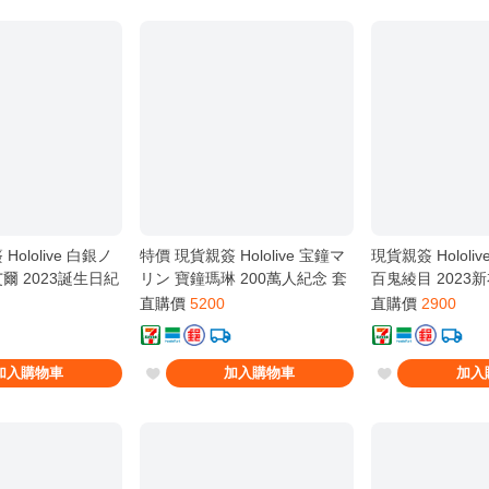
ololive 白銀ノ
特價 現貨親簽 Hololive 宝鐘マ
現貨親簽 Hololi
爾 2023誕生日紀
リン 寶鐘瑪琳 200萬人紀念 套
百鬼綾目 2023
組 新品
親簽卡 未拆
直購價
5200
直購價
2900
加入購物車
加入購物車
加入