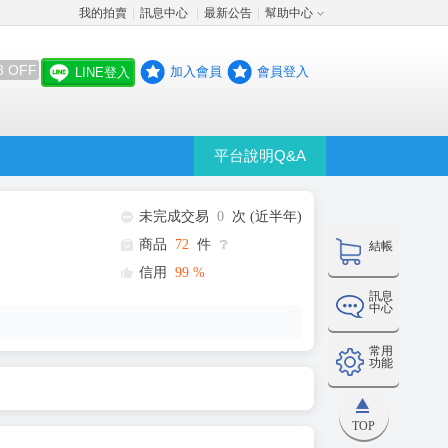
我的拍賣
訊息中心
最新公告
幫助中心
│
│
│
8 OFF
加入會員
會員登入
LINE登入
平台說明Q&A
未完成交易
0
次 (近半年)
商品
72
件
❔
結帳
信用
99
%
訊息
中心
常用
功能
TOP