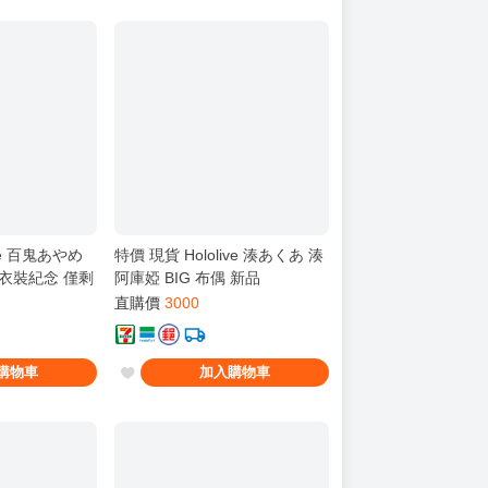
ve 百鬼あやめ
特價 現貨 Hololive 湊あくあ 湊
新衣裝紀念 僅剩
阿庫婭 BIG 布偶 新品
直購價
3000
購物車
加入購物車