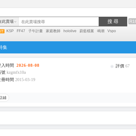
搜 尋
R1
在此賣場
KSP
FF47
子午計畫
家庭教師
hololive
蔚藍檔案
鳴潮
Vspo
特集
登入時間
2026-08-08
評價
67
帳號
kzgmfx10a
註冊時間
2015-03-19
店鋪