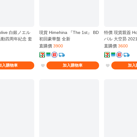
olive 白銀ノエル
現貨 Himehina 『The 1st』 BD
特價 現貨親簽 Hol
活動四周年紀念 套
初回豪華盤 全新
バル 大空昴 20
套組 新品
直購價
3900
直購價
3600
加入購物車
加入購物車
加入