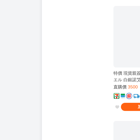
特價 現貨親簽 H
エル 白銀諾艾
念 套組 新品
直購價
3500