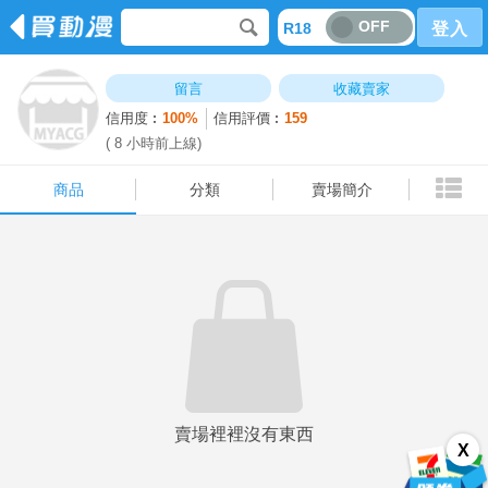
OFF
R18
登入
商品
分類
賣場簡介
留言
收藏賣家
信用度︰
100%
信用評價︰
159
( 8 小時前上線)
商品
分類
賣場簡介
賣場裡裡沒有東西
X