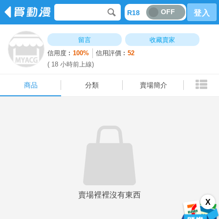
OFF
R18
登入
商品
分類
賣場簡介
留言
收藏賣家
信用度︰
100%
信用評價︰
52
( 18 小時前上線)
商品
分類
賣場簡介
賣場裡裡沒有東西
X