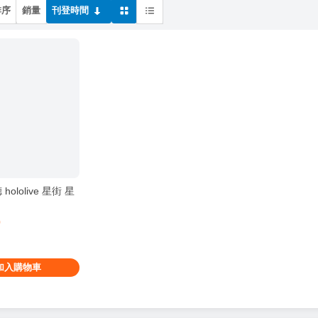
排序
銷量
刊登時間
ololive 星街 星
0
加入購物車