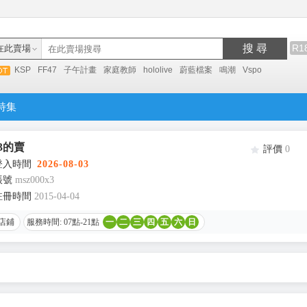
搜 尋
R1
在此賣場
KSP
FF47
子午計畫
家庭教師
hololive
蔚藍檔案
鳴潮
Vspo
特集
x3的賣
評價
0
登入時間
2026-08-03
帳號
msz000x3
註冊時間
2015-04-04
店鋪
服務時間: 07點-21點
一
二
三
四
五
六
日