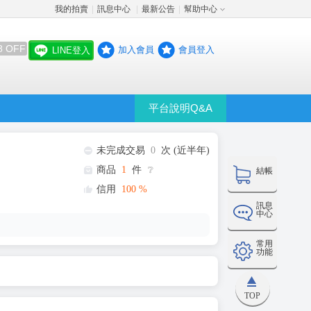
我的拍賣
訊息中心
最新公告
幫助中心
│
│
│
8 OFF
加入會員
會員登入
LINE登入
平台說明Q&A
未完成交易
0
次 (近半年)
商品
1
件
❔
結帳
信用
100
%
訊息
中心
常用
功能
TOP