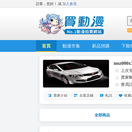
訪客，您好！
或
加入會員
首頁
動漫市集
新品預購
下殺
msz000
上次
賣家
會員
賣家介紹
去逛店鋪
私訊
收藏
全部商品