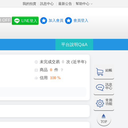
我的拍賣
訊息中心
最新公告
幫助中心
│
│
│
8 OFF
加入會員
會員登入
LINE登入
平台說明Q&A
未完成交易
0
次 (近半年)
商品
0
件
❔
結帳
信用
100
%
訊息
中心
常用
功能
TOP