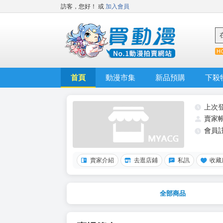
訪客，您好！
或
加入會員
首頁
動漫市集
新品預購
下殺
上次
賣家
會員
賣家介紹
去逛店鋪
私訊
收藏
全部商品