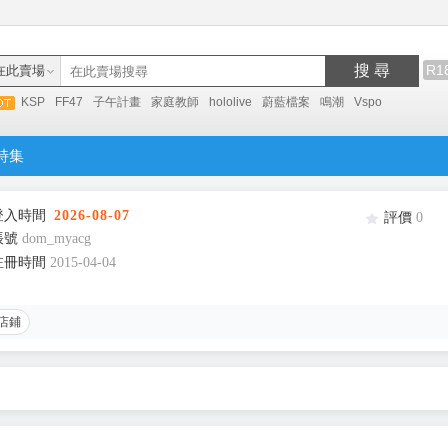
搜 尋
R1
在此賣場
KSP
FF47
子午計畫
家庭教師
hololive
蔚藍檔案
鳴潮
Vspo
特集
登入時間
2026-08-07
評價
0
帳號
dom_myacg
註冊時間
2015-04-04
店鋪