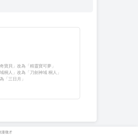
奇寶貝」改為「精靈寶可夢」
域桐人」改為「刀劍神域 桐人」
為「三日月」
動漫徵才