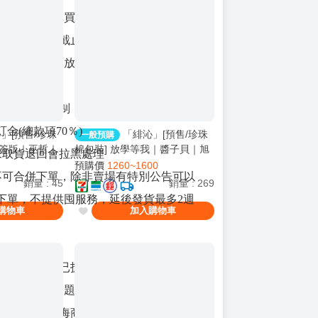
於哪個平台購買)
付款期限為預售截止日，付款完成才算訂購
款完成，視同放棄訂單 (付款期限依各平
有所不同)
商品設有評價限制，如無法下單請告知賣家
金(總款項70％)
」[預售/珍珠
「緋沁」[預售/珍珠
一般預購
印簽版｜巫哲｜
棉包裝] 放學等我｜醬子貝｜旭
如未取貨退回會拉黑處理
0804止
儒(立豪)｜原耽｜無刪｜BL｜
預購價
1260~1600
皆不可合併下單，除非賣場有特別公告可以
0719止
銷量
:
45
銷量
:
269
下單，不提供囤服務，延後發貨最多2週
購物車
加入購物車
顯瑕疵還拆封與已拆封商品一律不提供退換
疵影響閱讀問題不在此列）
跨海商品，跨海商品默認有瑕(如撞角)，