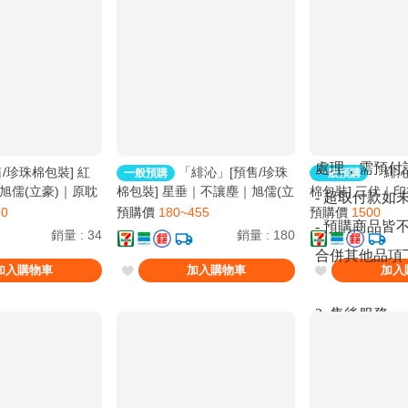
請謹慎斟酌想
- 預付訂金
完成，如未付
台使用機制而
- 超取付款
處理，需預付訂
/珍珠棉包裝] 紅
「緋沁」[預售/珍珠
「緋沁
一般預購
一般預購
旭儒(立豪)｜原耽
棉包裝] 星垂｜不讓塵｜旭儒(立
棉包裝] 三伏｜
- 超取付款
0906止
豪)｜原耽｜無刪｜BL｜0823止
一豆｜原耽｜BL｜
80
預購價
180~455
預購價
1500
- 預購商品
銷量
:
34
銷量
:
180
合併其他品項
加入購物車
加入購物車
加入
2. 售後服務
- 外觀已明
（印刷裝訂瑕
- 貨品部分為