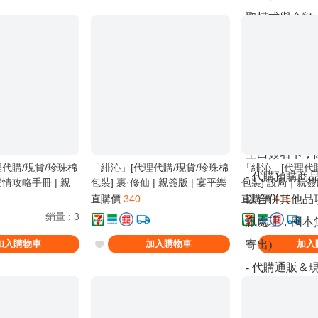
取模式與金額
購買)
- 特簽或限
間，請於收單
以訂購，沒詢
格幫您下單，
空白簽名卡，
代購/現貨/珍珠棉
「緋沁」[代理代購/現貨/珍珠棉
「緋沁」[代理代
- 代購預購
愛情攻略手冊 | 親
包裝] 裏·修仙 | 親簽版 | 宴平樂
包裝] 設局｜親簽版
采藝 | 原耽 | BL
| 采藝 | 奇幻冒險
藝 | 言情 | BG
直購價
340
直購價
415
以合併其他品
銷量
:
3
訊處理，囤本
加入購物車
加入購物車
加入
寄出)
- 代購通販
- 其餘未在
價，可接受再