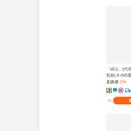
「緋沁」[代理
包裝] 8+9的
簽版 | 穀米 | 
直購價
295