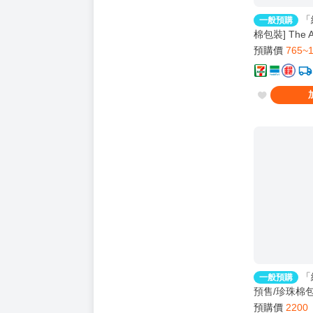
「
一般預購
棉包裝] The Ap
從萬米高空降臨 V
預購價
765~
左岸 | HaiTan
BL | 0609止
「
免
一般預購
預售/珍珠棉包
運
限定版｜龍柒
預購價
2200