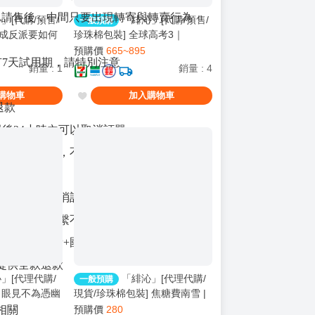
寄申請售後，中間只要出現轉寄與轉賣行為
」[代購/預售/
「緋沁」[代購/預售/
一般預購
越成反派要如何
珍珠棉包裝] 全球高考3｜
rvive As A
GLOBAL EXAMINATION VOL.
預購價
665~895
有7天試用期，請特別注意
 | 英文版 | 依伊以
3｜英文版｜木蘇里｜rosmei｜
銷量
:
1
銷量
:
4
 | BL
原耽｜無刪｜BL
購物車
加入購物車
退款
單後24小時內可以取消訂單
提供取消交易，不適用24小時內取消訂單
版社回報數量)
商品不可以取消訂單
版社倒閉跑路聯繫不上，出版社已收全款的
款預收服務費+國際運費，出版社未收取
提供全款退款
」[代理代購/
「緋沁」[代理代購/
一般預購
] 眼見不為憑幽
現貨/珍珠棉包裝] 焦糖費南雪 |
| 草子信 | 采
首刷限定版 | 林三郎豆腐 | 采藝
與相關
預購價
280