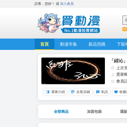
訪客，您好！
或
加入會員
首頁
動漫市集
新品預購
下殺
「緋沁
上次
賣家
會員
賣家介紹
去逛店鋪
私訊
收藏
全部商品
加固包裝
通