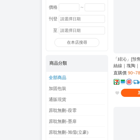
~
價格
刊登
至
在本店搜尋
「緋沁」[預售
商品分類
絲線｜塊陶｜
｜無刪｜BL｜
直購價
90~7
全部商品
加固包裝
通販現貨
原耽無刪-葭霏
原耽無刪-墨扉
原耽無刪-旭儒(立豪)