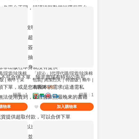
，各平台不同，請謹慎斟酌想於哪個平台
時周邊會於商品說明中寫明收單與付款時
時間內下單，超過時間，請詢問是否還可
問直接下單無簽版本，就會用您選擇的規
不會販售任合抽特商品，無簽商品一樣有
除非出版社本身就沒有提供
購/現貨/珍珠棉
「緋沁」[代理代購/現貨/珍珠棉
商品不可合併下單，除非賣場有特別公告可
 | 蝸牛 | 采
包裝] 貞潔烈夫｜特簽版 | 蝸牛 |
采藝 | 言情 | BG
直購價
580
項下單，或是您有囤本的需求(這邊需私
銷量
:
1
銷量
:
1
無法使用貨到，並且會依照最晚來的書籍
購物車
加入購物車
＆現貨提供超取付款，可以合併下單
賣場的商品都可以進行詢問，我會向您報
進行賣場開立並下單 (如北美呆鵝通販書