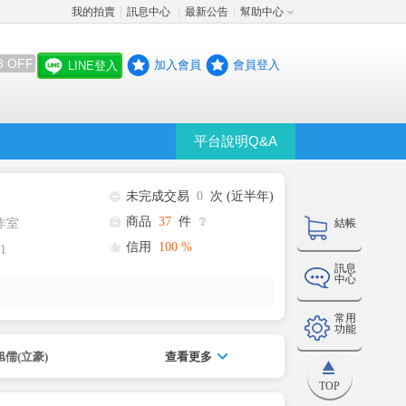
我的拍賣
訊息中心
最新公告
幫助中心
│
│
│
8 OFF
加入會員
會員登入
LINE登入
平台說明Q&A
未完成交易
0
次 (近半年)
商品
37
件
❔
作室
結帳
信用
100
%
1
訊息
中心
常用
功能
旭儒(立豪)
查看更多
TOP