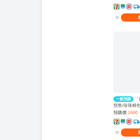
刪｜BL
「
一般預購
預售/珍珠棉包
簽版｜prie
預購價
1600
刪｜BL｜012