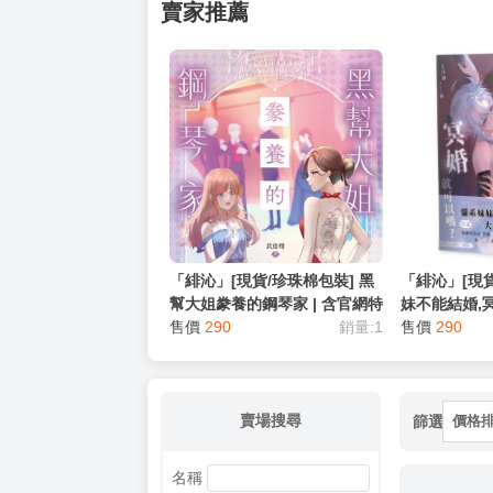
賣家推薦
「緋沁」[現貨/珍珠棉包裝] 黑
「緋沁」[現貨
幫大姐豢養的鋼琴家 | 含官網特
妹不能結婚,冥
典+首刷禮 | 武佳栩 | 采藝 | 百
售價
290
銷量:1
官網特典+首刷禮
售價
290
合 | GL
百合 | GL
賣場搜尋
篩選
價格
名稱