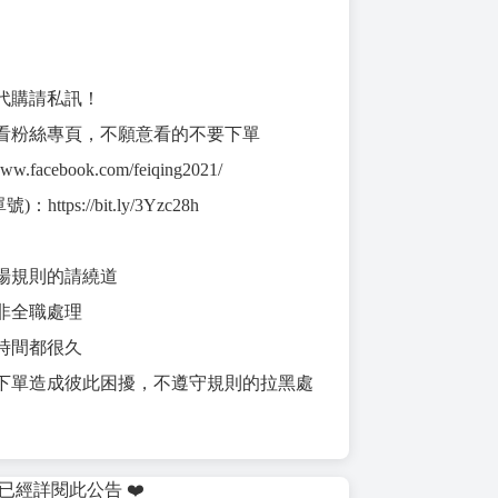
代購請私訊！
看粉絲專頁，不願意看的不要下單
w.facebook.com/feiqing2021/
：https://bit.ly/3Yzc28h
場規則的請繞道
非全職處理
時間都很久
下單造成彼此困擾，不遵守規則的拉黑處
為已經詳閱此公告 ❤️