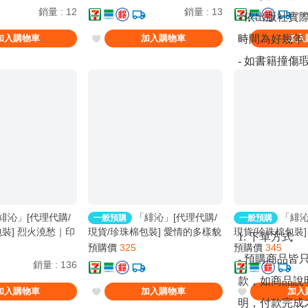
｜週邊｜原耽｜BL
藝 | 驚悚推理
銷量
:
12
銷量
:
13
- 依出版社
時間為好幾年
加入購物車
加入購物車
加入
- 如書籍撞
接受，會退款
- 商品準備
址與收貨人更
邊加工完畢後
--------------------
＊一般代購商品
緋沁」[代理代購/
「緋沁」[代理代購/
「緋沁
一般預購
一般預購
裝] 烈火澆愁｜印
現貨/珍珠棉包裝] 愛情的多樣貌
現貨/珍珠棉包裝] 
1. 下單方式
st｜一豆｜原耽｜無
| 首刷版 | 尼古拉斯·老謝X芙蘿
| 沙棠 | 采藝 |
預購價
325
預購價
345
- 預購商品
0止
X武佳栩X秧禾X蝸牛X穀米 | 采
銷量
:
136
藝 | 愛情
款，如商品說
加入購物車
加入購物車
加入
明，付款完成