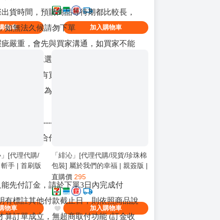
| 原耽 | BL
實際出貨時間，預購商品等待期都比較長，
，如無法久候請勿下單
購物車
加入購物車
傷瑕疵嚴重，會先與買家溝通，如買家不能
處理，都會挑選書況良好的出貨
出貨前會通知所有買家，讓買家進行收貨地
改，修改期限為收到通知3日內，並於周
安排發貨
----------------------------------------------------
 (非出版社合作)：
」[代理代購/
「緋沁」[代理代購/現貨/珍珠棉
斬手 | 首刷版
包裝] 屬於我們的幸福 | 親簽版 |
 驚悚推理
李子李/零零人 | 采藝 | 百合 |
直購價
295
皆只能先付訂金，請於下單3日內完成付
GL
明有標註其他付款截止日，則依照商品說
購物車
加入購物車
才算訂單成立，無超商取付功能 (訂金收