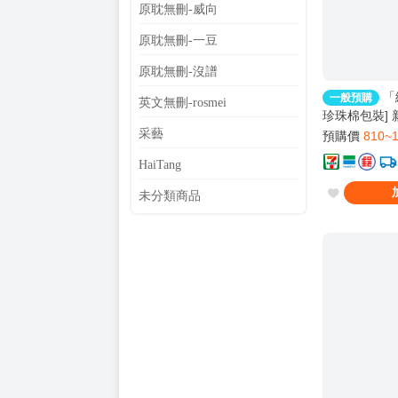
原耽無刪-威向
原耽無刪-一豆
原耽無刪-沒譜
「
一般預購
英文無刪-rosmei
珍珠棉包裝]
1+2 | Do
采藝
預購價
810~
BL｜06/08止
HaiTang
未分類商品