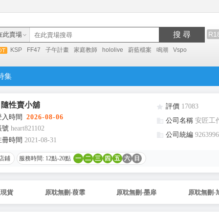
搜 尋
R1
在此賣場
KSP
FF47
子午計畫
家庭教師
hololive
蔚藍檔案
鳴潮
Vspo
特集
」隨性賣小舖
評價
17083
登入時間
2026-08-06
公司名稱
安匠工
帳號
heart821102
公司統編
9263996
註冊時間
2021-08-31
店鋪
服務時間: 12點-20點
一
二
三
四
五
六
日
販現貨
原耽無刪-葭霏
原耽無刪-墨扉
原耽無刪-