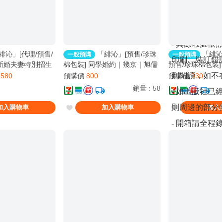
這類海運瑕疵
- 撞角與髒
- 其餘瑕疵
緋沁」[代理/預售/
「緋沁」[預售/珍珠
「緋沁
一般預購
一般預購
印刷、裝訂錯
 新婚夫妻特別招生
棉包裝] 同學婚約｜幾京｜旭儒
預售/珍珠棉包裝] 
kyung｜威向｜漫畫｜
(立豪)｜原耽｜無刪｜BL｜
風搖｜墨扉文化｜耽美
到閱讀，如不
1580
預購價
800
預購價
930
0628止
0616截止
銷量
:
58
- 如出版社
則周邊的部分
加入購物車
加入購物車
加入
- 開箱請全
拍攝出完整瑕
兩者同時提供
- 售後服務請
裝訂錯誤、嚴
不在此限制時
- 僅提供第