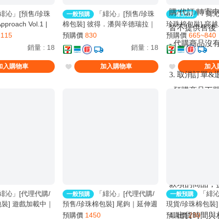
購/代訂/轉
緋沁」[預售/珍珠
「緋沁」[預售/珍珠
「緋沁
一般預購
一般預購
proach Vol.1 |
棉包裝] 彼得．潘與辛德瑞拉｜
珍珠棉包裝] 穿
皆不提供售後
ol.1 | 英文版 |
限定版｜徐徐圖之｜葭霏｜原耽
活命3 | How To Su
1115
預購價
830
預購價
665~840
- 代購商品沒
gBooks | 原耽 |
｜無刪｜BL
Villain Vol.03
銷量
:
18
銷量
:
18
翼 | Rosmei | 原耽
加入購物車
加入購物車
加入
3. 取消訂單&
- 預購商品下
- 預售截止不
規則 (需與出
- 通販＆現貨
- 如遇到出
商品，僅能退
款項的商品，
緋沁」[代理代購/
「緋沁」[代理代購/
「緋沁
一般預購
一般預購
裝] 遊戲加載中｜
預售/珍珠棉包裝] 尾鉤｜延伸週
現貨/珍珠棉包裝
｜葭霏｜原耽｜無
邊｜長夜系列｜左岸｜rosmei
靈船 | 首刷限定版 
4. 出貨時間
預購價
1450
預購價
280