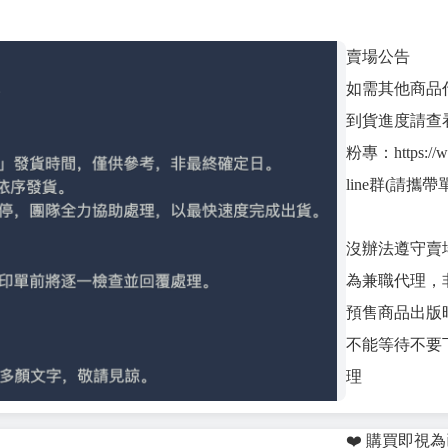
賣場公告
如需其他商品
到貨進度請查
粉專：https://ww
line群(請攜帶單號)
沒辦法遵守賣
為兼職代理，
預售商品出版
不能等待不要
理
❤️ 購買即視