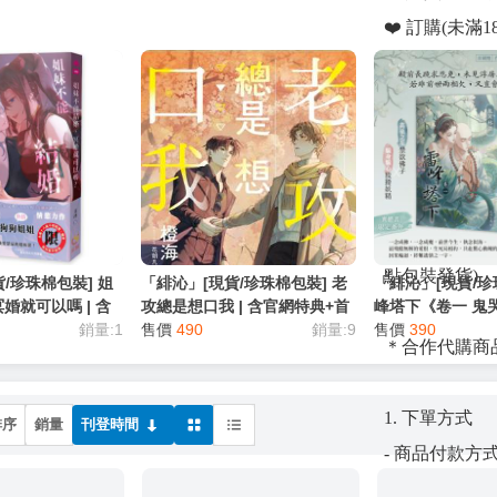
❤️ 訂購(未
❤️ 非出版
消者，直接全
❤️ 無法遵
權利終止與該
❤️ 商品金額
點包裝發貨)
/珍珠棉包裝] 姐
「緋沁」[現貨/珍珠棉包裝] 老
「緋沁」[現貨/珍
婚就可以嗎 | 含
攻總是想口我 | 含官網特典+首
峰塔下《卷一 鬼
 | 艾沐 | 采藝 |
銷量:1
刷禮 | 橙海 | 采藝 | 原耽 | BL
售價
490
銷量:9
頁親簽版 | 尼古拉
售價
390
＊合作代購商品
藝 | 言情 | BG
1. 下單方式
排序
銷量
刊登時間
- 商品付款
部分為預付訂