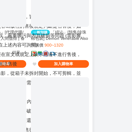
不做售後服務
污如不影響閱讀，皆不進行售後
依照各出版社的售後規定判斷是否售後，如
」[代理代購/
「緋沁」[預售/珍珠
一般預購
誤、嚴重髒污與內頁破損等問題 (需影響
人間值得 | 春
棉包裝] Demon Venerable Also
 | BL |
Wants to Know (Vol.02) | 魔尊
在上述內容可詢問)
預購價
900~1320
也想知道 (Vol. 2) | 英文版 | 青
銷量
:
4
已經在宣文或規定上表示周邊不進行售後，
色羽翼 | HaiTangBooks | 原耽 |
BL | 0603止
無法售後
購物車
加入購物車
程錄影，從箱子未拆封開始，不可剪輯，並
疵部分，同時需要照下清晰的瑕疵照片，
給我
於收到貨品3日內(含收到日)提出，印刷、
重髒污與內頁破損等問題(需影響到閱讀)
間內，依是否還有瑕疵更換本為準
一手收貨者申請售後處理，不接受第三方代