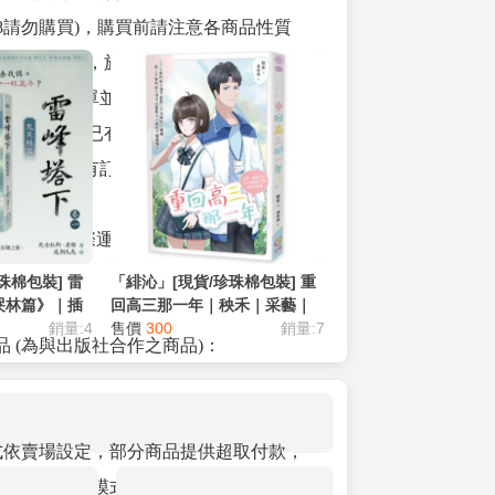
滿18請勿購買)，購買前請注意各商品性質
社更換週邊問題，於到貨通知出貨後要求取
帳號取消訂單並列入黑名單
守賣場規則者與已有交易糾紛者，本賣場有
消費者的所有訂單並拉黑
爲：書款+國際運+平臺手續費+服務費(清
珠棉包裝] 雷
「緋沁」[現貨/珍珠棉包裝] 重
哭林篇》｜插
回高三那一年｜秧禾｜采藝｜
斯·老謝 | 采
銷量:4
言情 | BG
售價
300
銷量:7
 (為與出版社合作之商品)：
方式依賣場設定，部分商品提供超取付款，
金 (訂金收取模式與金額，各平台不同，