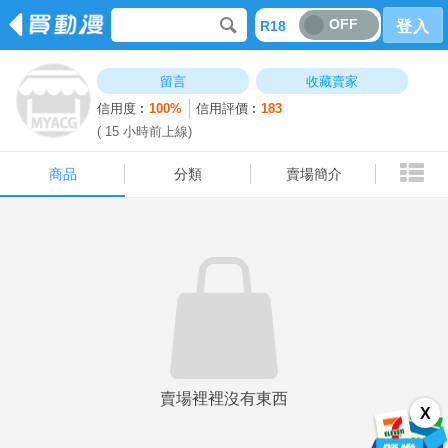
OFF
R18
登入
商品
分類
賣場簡介
留言
收藏賣家
信用度︰
100%
信用評價︰
183
( 15 小時前上線)
商品
分類
賣場簡介
賣場裡裡沒有東西
X