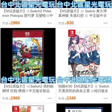
【NS2原版片】☆Switch2 Poké
【NS原版片】☆ Switch 東方彈
mon Pokopia 寶可夢 百變怪☆中
幕神樂 失落幻想 ☆ 中文版中古
文版全新品【星光】
二手商品【台中星光電玩】
1960
930
售價
售價
【NS2原版片】☆Switch2 瑪利歐
預購4/30【NS原版片】☆ Switch
網球 狂熱 體感☆中文版全新品
天選庶民的真命之選 ☆純日版全
【台中星光電玩】
新品【台中星光電玩】
1960
1340
售價
售價