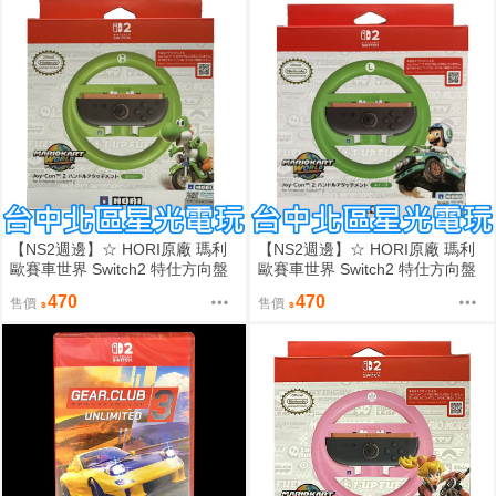
【NS2週邊】☆ HORI原廠 瑪利
【NS2週邊】☆ HORI原廠 瑪利
歐賽車世界 Switch2 特仕方向盤
歐賽車世界 Switch2 特仕方向盤
耀西款☆【NSX-0102】台中星光
路易吉款☆【NSX-053】台中星
470
470
售價
售價
光