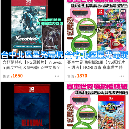
含預購特典【NS原版片】☆Switc
賽車世界頂級體驗組【NS原版片
h 異度神劍 X 終極版 ☆中文版全
＋週邊】HORI原廠 賽車世界特
新品【台中星光】
仕方向盤＋Switch 瑪利歐賽車8
1650
1870
售價
售價
豪華版【台中星光電玩】