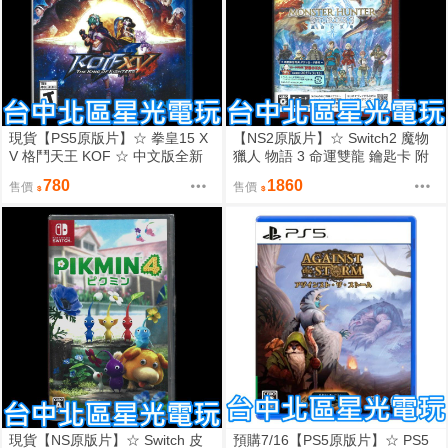
現貨【PS5原版片】☆ 拳皇15 X
【NS2原版片】☆ Switch2 魔物
V 格鬥天王 KOF ☆ 中文版全新
獵人 物語 3 命運雙龍 鑰匙卡 附
品【台中星光電玩】
特典 ☆中文全新品【星光】
780
1860
售價
售價
現貨【NS原版片】☆ Switch 皮
預購7/16【PS5原版片】☆ PS5