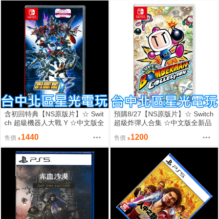
含初回特典【NS原版片】☆ Swit
預購8/27【NS原版片】☆ Switch
ch 超級機器人大戰 Y ☆中文版全
超級炸彈人合集 ☆中文版全新品
新品【台中星光電玩】
【台中星光電玩】
1440
1200
售價
售價