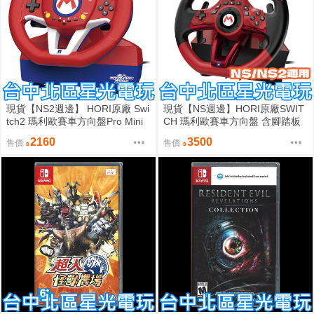
現貨【NS2週邊】 HORI原廠 Swi
現貨【NS週邊】HORI原廠SWIT
tch2 瑪利歐賽車方向盤Pro Mini
CH 瑪利歐賽車方向盤 含腳踏板
含腳踏板【NSX-122A】星光
Pro DX NSX-123
2160
3500
售價
售價