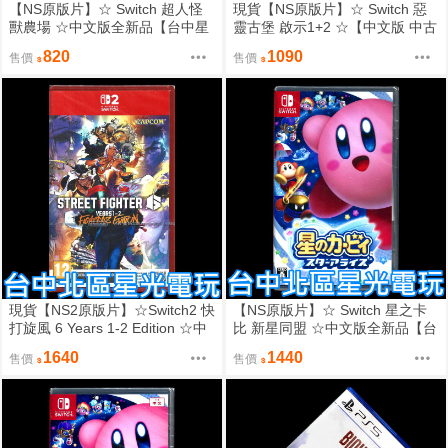
【NS原版片】☆ Switch 超人怪
現貨【NS原版片】☆ Switch 惡
獸農場 ☆中文版全新品【台中星
靈古堡 啟示1+2 ☆【中文版 中古
光電玩】
二手商品】台中星光電玩
820
1090
售價
售價
現貨【NS2原版片】☆Switch2 快
【NS原版片】☆ Switch 星之卡
打旋風 6 Years 1-2 Edition ☆中
比 新星同盟 ☆中文版全新品【台
文版全新品【台中星光電玩】
中星光電玩】
1640
1440
售價
售價