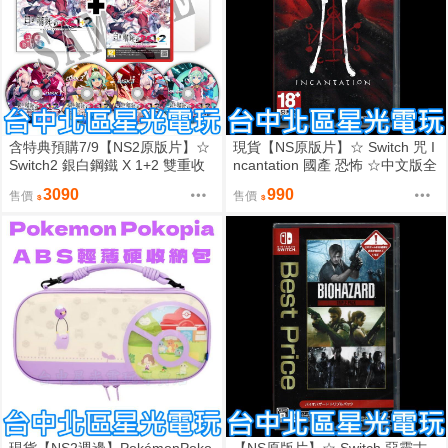
含特典預購7/9【NS2原版片】☆
現貨【NS原版片】☆ Switch 咒 I
Switch2 銀白鋼鐵 X 1+2 雙重收
ncantation 國產 恐怖 ☆中文版全
藏輯 限定版☆中文版全新品【星
新品【台中星光電玩】
3090
990
售價
售價
光】