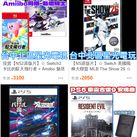
現貨【NS2原版片】☆ Switch2
【NS原版片】☆ Switch 美國職
卡比的馭天飛行者 + Amiibo 魅塔
棒大聯盟 MLB The Show 26 ☆
騎士&惡魔之星☆中文版全新品
英文版全新品【台中星光】
3100
2050
售價
售價
【星光】