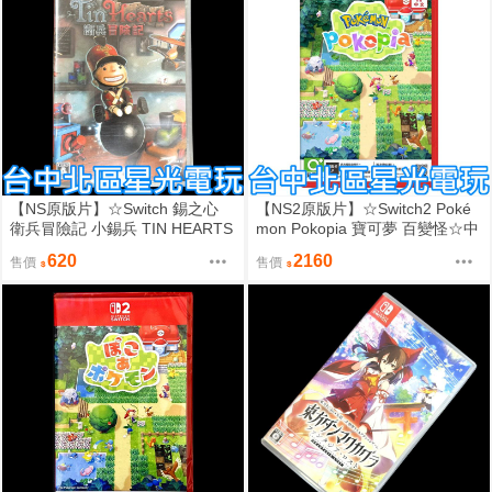
【NS原版片】☆Switch 錫之心
【NS2原版片】☆Switch2 Poké
衛兵冒險記 小錫兵 TIN HEARTS
mon Pokopia 寶可夢 百變怪☆中
☆中文版全新品 【台中星光電
文版全新品【星光】
620
2160
售價
售價
玩】