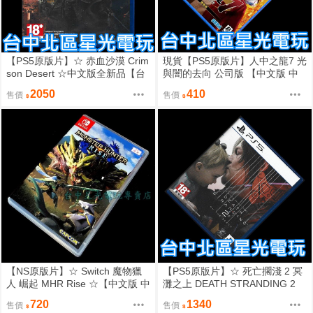
【PS5原版片】☆ 赤血沙漠 Crim
現貨【PS5原版片】人中之龍7 光
son Desert ☆中文版全新品【台
與闇的去向 公司版 【中文版 中
中星光電玩】
古二手商品】台中星光電玩
2050
410
售價
售價
【NS原版片】☆ Switch 魔物獵
【PS5原版片】☆ 死亡擱淺 2 冥
人 崛起 MHR Rise ☆【中文版 中
灘之上 DEATH STRANDING 2
古二手商品】台中星光電玩
☆ 【中古二手商品】台中星光電
720
1340
售價
售價
玩