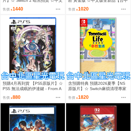
片】☆ Switch 2 暗黑拍賣 ☆中文
莊 黃金版 ☆中文版全新品【台中
版全新品【台中星光電玩】 預購
星光電玩】
1440
1020
售價
售價
預購4月再到貨 【PS5原版片】☆
含預購特典 預購2026夏季【NS
PS5 無法成眠的伊達鍵 - From A
原版片】☆ Switch麻煩清理專家
I：夢境檔案 ☆中文版全新品【台
咖啡店 ☆中文版全新品【台中星
880
1820
售價
售價
中星光】
光電玩】