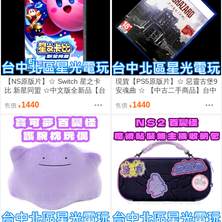
【NS原版片】☆ Switch 星之卡
現貨【PS5原版片】☆ 惡靈古堡9
比 新星同盟 ☆中文版全新品【台
安魂曲 ☆ 【中古二手商品】台中
中星光電玩】
星光電玩
1440
1440
售價
售價