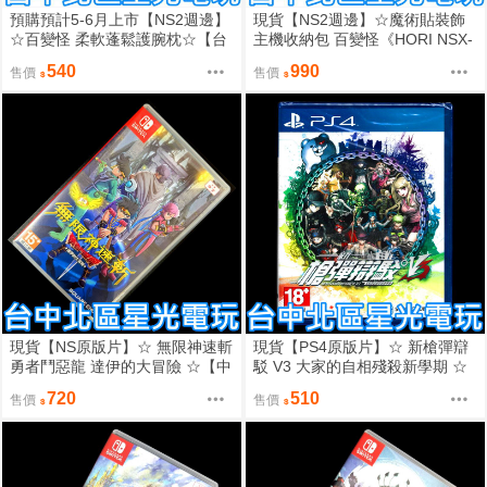
預購預計5-6月上市【NS2週邊】
現貨【NS2週邊】☆魔術貼裝飾
☆百變怪 柔軟蓬鬆護腕枕☆【台
主機收納包 百變怪《HORI NSX-
中星光電玩】
168A》☆【台中星光電玩】
540
990
售價
售價
現貨【NS原版片】☆ 無限神速斬
現貨【PS4原版片】☆ 新槍彈辯
勇者鬥惡龍 達伊的大冒險 ☆【中
駁 V3 大家的自相殘殺新學期 ☆
文版 中古二手商品】台中星光電
中文版全新品【台中星光電玩】
720
510
售價
售價
玩