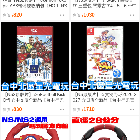
現貨【NS2週邊】PokémonPoko
【NS原版片】☆ Switch 惡靈古
pia ABS輕薄硬收納包《HORI NS
堡 三重包 惡靈古堡4＋5＋6 ☆中
X-182A》【台中星光電玩】
文版全新品【台中星光電玩】
820
1030
售價
售價
【NS2原版片】☆eFootball Kick-
【NS原版片】☆實況野球2026-2
Off! ☆中文版全新品【台中星光
027 ☆日版全新品【台中星光電
電玩】
玩】
830
1710
售價
售價