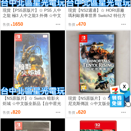
現貨【PS5原版片】☆ PS5 人中
現貨【NS2週邊】☆ HORI原廠
之龍 極3 人中之龍3 外傳 ☆中文
瑪利歐賽車世界 Switch2 特仕方
版全新品【臺中星光電玩】
向盤 瑪利歐款☆【NSX-052】台
1650
470
售價
售價
中星光
X
【NS原版片】☆ Switch 暗影火
現貨【NS原版片】☆ Switch 芬
炬城 ☆中文版全新品【台中星光
尼克斯傳說 ☆中文版全新品【台
電玩】
中星光電玩】
820
620
售價
售價