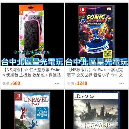
【NS周邊】☆ 任天堂原廠 Switc
【NS原版片】☆ Switch 索尼克
h 便攜包 主機包 收納包＋保護貼
賽車 交叉世界 音速小子 ☆中文
斯普拉遁 漆彈2版 ☆【台中星
版全新品【台中星光電玩】
680
1240
售價
售價
光】