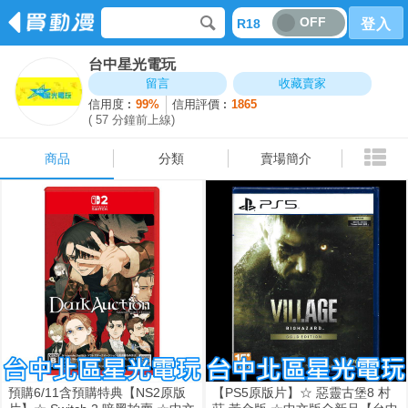
OFF
R18
登入
台中星光電玩
商品
分類
賣場簡介
留言
收藏賣家
信用度︰
99%
信用評價︰
1865
( 57 分鐘前上線)
商品
分類
賣場簡介
預購6/11含預購特典【NS2原版
【PS5原版片】☆ 惡靈古堡8 村