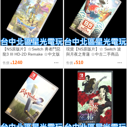
【NS原版片】☆Switch 勇者鬥惡
現貨【NS原版片】☆ Switch 波
龍3 III HD-2D Remake ☆中文版
與月夜之青蓮 ☆中古二手商品
中古二手商品【台中星光電玩】
【台中星光電玩】
1240
510
售價
售價