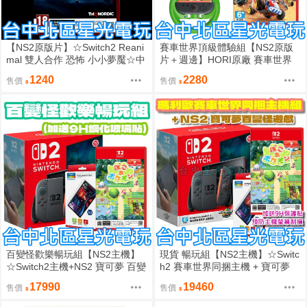
【NS2原版片】☆Switch2 Reani
賽車世界頂級體驗組【NS2原版
mal 雙人合作 恐怖 小小夢魘☆中
片＋週邊】HORI原廠 賽車世界
文版全新品【台中星光】
特仕方向盤＋Switch2 瑪利歐賽
1240
2280
售價
售價
車世界【台中星光電玩】
百變怪歡樂暢玩組【NS2主機】
現貨 暢玩組【NS2主機】☆Switc
☆Switch2主機+NS2 寶可夢 百變
h2 賽車世界同捆主機 + 寶可夢
怪 再送9H保護貼☆ 台灣公司貨
百變怪 + 9H保護貼☆台灣公司貨
17990
19460
售價
售價
【星光】
【星光】