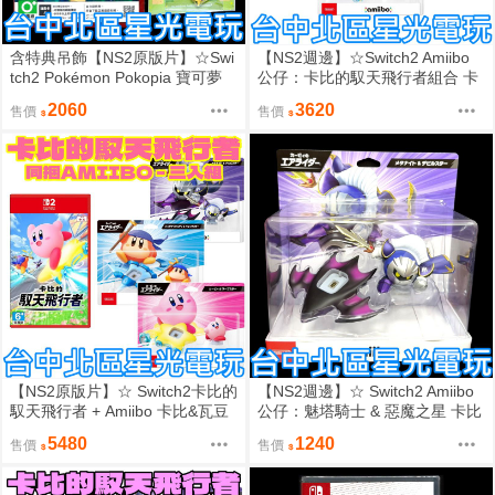
含特典吊飾【NS2原版片】☆Swi
【NS2週邊】☆Switch2 Amiibo
tch2 Pokémon Pokopia 寶可夢
公仔：卡比的馭天飛行者組合 卡
百變怪☆中文版全新品【星光】
比&頭巾瓦豆魯迪&魅塔騎士☆
2060
3620
售價
售價
【台中星光】
【NS2原版片】☆ Switch2卡比的
【NS2週邊】☆ Switch2 Amiibo
馭天飛行者 + Amiibo 卡比&瓦豆
公仔：魅塔騎士 & 惡魔之星 卡比
魯迪&魅塔騎士☆中文版全新品
的馭天飛行者系列 ☆【台中星光
5480
1240
售價
售價
【星光】
電玩】