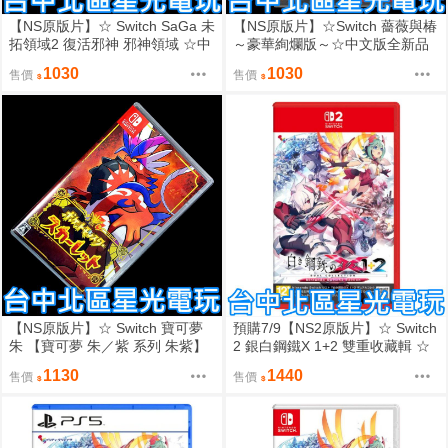
【NS原版片】☆ Switch SaGa 未
【NS原版片】☆Switch 薔薇與椿
拓領域2 復活邪神 邪神領域 ☆中
～豪華絢爛版～☆中文版全新品
古二手商品【台中星光電玩】
【星光】
1030
1030
售價
售價
【NS原版片】☆ Switch 寶可夢
預購7/9【NS2原版片】☆ Switch
朱 【寶可夢 朱／紫 系列 朱紫】
2 銀白鋼鐵X 1+2 雙重收藏輯 ☆
☆【中文版 中古二手商品】台中
中文版全新品【台中星光電玩】
1130
1440
售價
售價
星光電玩