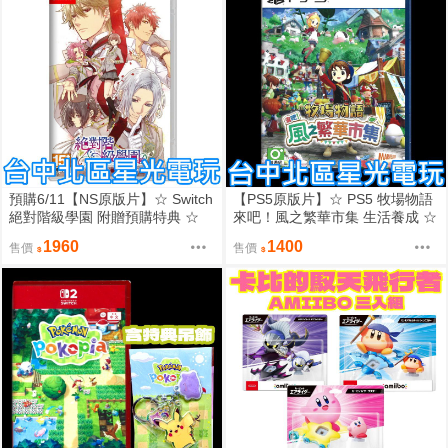
預購6/11【NS原版片】☆ Switch
【PS5原版片】☆ PS5 牧場物語
絕對階級學園 附贈預購特典 ☆
來吧！風之繁華市集 生活養成 ☆
中文版全新品【台中星光電玩】
中文版新品【台中星光電玩】
1960
1400
售價
售價