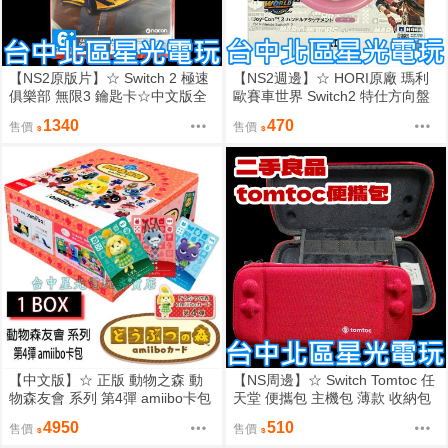
【NS2原版片】☆ Switch 2 極速
【NS2週邊】☆ HORI原廠 瑪利
俱樂部 無限3 鑰匙卡☆中文版全
歐賽車世界 Switch2 特仕方向盤
新品【台中星光電玩】
碧姬公主款☆【NSX-089】台中
1340
470
售價
售價
星光
【中文版】☆ 正版 動物之森 動
【NS周邊】☆ Switch Tomtoc 任
物森友會 系列 第4彈 amiibo卡包
天堂 便攜包 主機包 薄款 收納包
卡片 第四彈 ☆【一盒50包】台中
紅色 ☆【中古二手商品】台中星
4950
510
售價
售價
星光電玩
光電玩