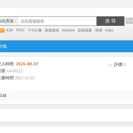
搜 尋
R1
在此賣場
KSP
FF47
子午計畫
家庭教師
hololive
蔚藍檔案
鳴潮
Vspo
特集
登入時間
2026-08-07
評價
0
帳號
xzxz6212
註冊時間
2021-12-03
店鋪