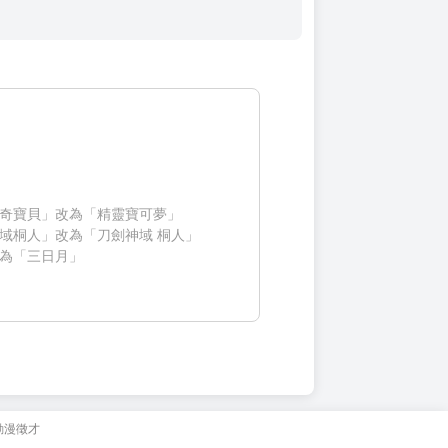
奇寶貝」改為「精靈寶可夢」
域桐人」改為「刀劍神域 桐人」
為「三日月」
動漫徵才