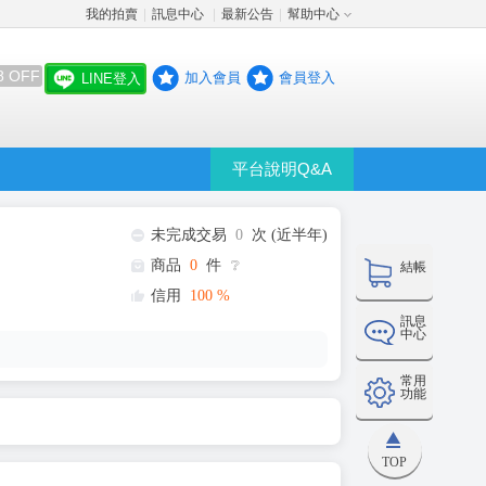
我的拍賣
訊息中心
最新公告
幫助中心
│
│
│
8 OFF
加入會員
會員登入
LINE登入
平台說明Q&A
未完成交易
0
次 (近半年)
商品
0
件
❔
結帳
信用
100
%
訊息
中心
常用
功能
TOP