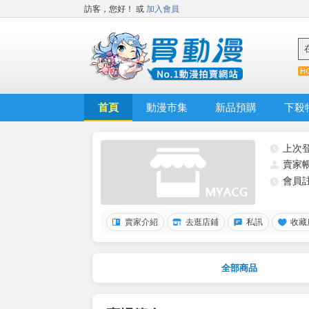
訪客，您好！
或
加入會員
首頁
動漫市集
新品預購
下殺
上次
賣家
會員
賣家介紹
去逛店鋪
私訊
收藏
全部商品