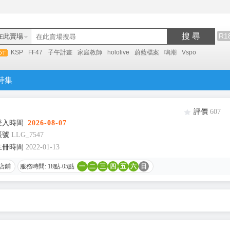
搜 尋
R1
在此賣場
KSP
FF47
子午計畫
家庭教師
hololive
蔚藍檔案
鳴潮
Vspo
特集
評價
607
登入時間
2026-08-07
帳號
LLG_7547
註冊時間
2022-01-13
店鋪
服務時間: 18點-05點
一
二
三
四
五
六
日