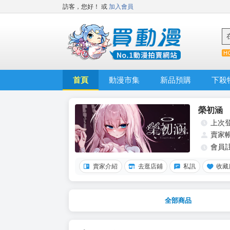
訪客，您好！
或
加入會員
首頁
動漫市集
新品預購
下殺
榮初涵
上次
賣家
會員
賣家介紹
去逛店鋪
私訊
收藏
全部商品