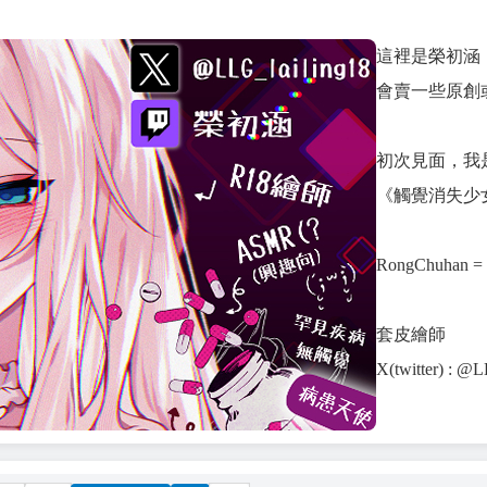
這裡是榮初涵
會賣一些原創
初次見面，我是榮
《觸覺消失少
RongChuha
套皮繪師
X(twitter) : @