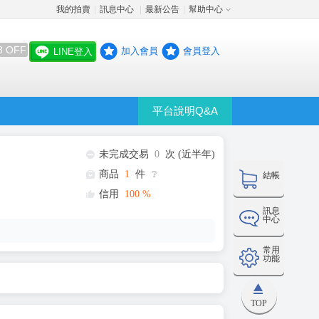
我的拍賣
訊息中心
最新公告
幫助中心
│
│
│
8 OFF
加入會員
會員登入
LINE登入
平台說明Q&A
未完成交易
0
次 (近半年)
商品
1
件
❔
結帳
信用
100
%
訊息
中心
常用
功能
TOP