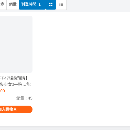
排序
銷量
刊登時間
FF47場前預購】
失少女3—吶…能
】無修正實體本
800
人誌1~3集 《9月中
銷量
:
45
加入購物車