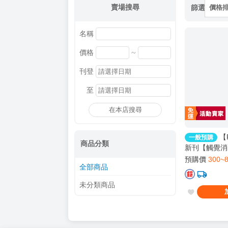
賣場搜尋
篩選
價格
名稱
~
價格
刊登
至
在本店搜尋
【
一般預購
商品分類
新刊【觸覺消
再陪我一下嗎
預購價
300~
全部商品
R18 中文 同
~下旬出貨》
未分類商品