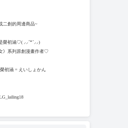
或二創的周邊商品~
初涵♡( ⸝⸝´꒳`⸝⸝)
女》系列原創漫畫作者♡⁠
n = 榮初涵 = えいしょかん
LLG_lailing18