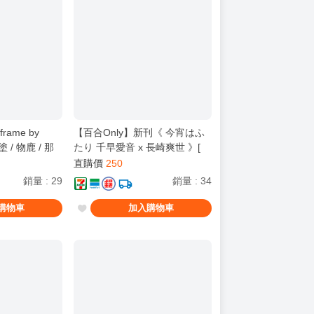
rame by
【百合Only】新刊《 今宵はふ
塗 / 物鹿 / 那
たり 千早愛音 x 長崎爽世 》[
兒 / 壞孤児 /
物鹿歧塗 / 物鹿 / 那隻鹿 / Cヵ /
直購價
250
 MyGO!!!!! ]
壞孤兒 / 壞孤児 / BanG Dream!
銷量
:
29
銷量
:
34
It's MyGO!!!!! ]
購物車
加入購物車