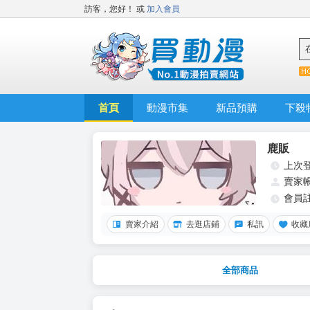
訪客，您好！
或
加入會員
首頁
動漫市集
新品預購
下殺
鹿販
上次
賣家
會員
賣家介紹
去逛店鋪
私訊
收藏
全部商品