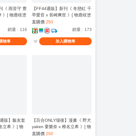
刊《 雨音守 豊
【FF44通販】新刊《 冬戀紅 千
華 》[ 物鹿歧塗
早愛音 x 長崎爽世 》[ 物鹿歧塗
孤兒 / 壞孤児 /
/ 物鹿 / Cヵ / 壞孤兒 / 壞孤児 /
直購價
250
 Mujica ]
BanG Dream! It's MyGO!!!!! ]
銷量
:
116
銷量
:
173
購物車
加入購物車
後通販】飯友套
【百合ONLY場後】漫畫《 野犬
名立希 》[ 物
yaken 要樂奈 x 椎名立希 》[ 物
ヵ / 壞孤兒 /
鹿歧塗 / 物鹿 / Cヵ / 壞孤兒 /
直購價
250