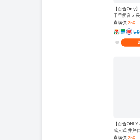
【百合Only
千早愛音 x 
塗 / 物鹿 / 那
直購價
250
兒 / 壞孤児 / B
MyGO!!!!! ]
【百合ONL
成人式 井芹
》[ 物鹿歧塗 /
直購價
250