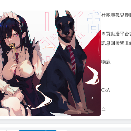
社團壞孤兒鹿
※買動漫平台
訊息回覆皆非
物鹿
CkA
△