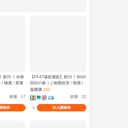
販】新刊《 水葬
【FF47場前通販】新刊《 8000
/ 物鹿 / 那隻
回目の春 》[ 物鹿歧塗 / 物鹿 /
 / 壞孤児 / 魔
那隻鹿 / Cヵ / 壞孤兒 / 壞孤児 /
直購價
250
/ 櫻羽艾瑪 /
超時空輝耀姬！/ 輝耀 / 酒寄彩
銷量
:
17
銷量
:
22
葉 / 月見八千代 ]
購物車
加入購物車