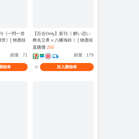
新刊《一問一答
【百合Only】新刊《 醉い恋い
爽世》[ 物鹿歧
椎名立希 x 八幡海鈴 》[ 物鹿歧
/ 壞孤兒 / 壞孤
塗 / 物鹿 / 那隻鹿 / Cヵ / 壞孤
直購價
250
 It's
兒 / 壞孤児 / BanG Dream! It's
銷量
:
71
銷量
:
179
MyGO!!!!! ]
購物車
加入購物車