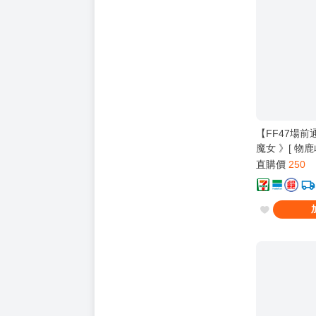
【FF47場前
魔女 》[ 物鹿
鹿 / Cヵ / 壞
直購價
250
法少女的魔女審