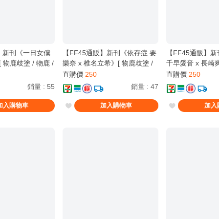
販】新刊《一日女僕
【FF45通販】新刊《依存症 要
【FF45通販】
》[ 物鹿歧塗 / 物鹿 /
樂奈 x 椎名立希》[ 物鹿歧塗 /
千早愛音 x 長崎
/ 壞孤児 / BanG
物鹿 / Cヵ / 壞孤兒 / 壞孤児 /
塗 / 物鹿 / Cヵ 
直購價
250
直購價
250
yGO!!!!! ]
BanG dream! Its MyGO!!!!! ]
児 / BanG Dream!
銷量
:
55
銷量
:
47
MyGO!!!!! ]
加入購物車
加入購物車
加入