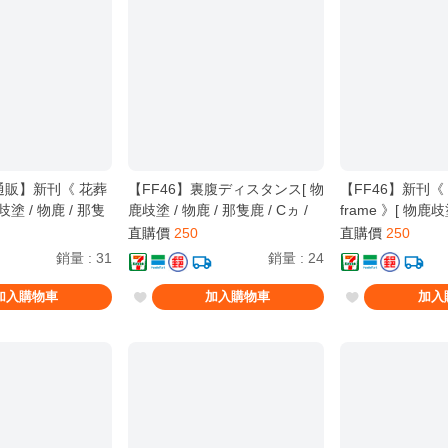
通販】新刊《 花葬
【FF46】裏腹ディスタンス[ 物
【FF46】新刊《 f
歧塗 / 物鹿 / 那隻
鹿歧塗 / 物鹿 / 那隻鹿 / Cヵ /
frame 》[ 物鹿歧
孤兒 / 壞孤児 / 魔
壞孤兒 / 壞孤児 / BanG Dream!
隻鹿 / Cヵ / 壞孤
直購價
250
直購價
250
判 ]
Ave Mujica ]
BanG Dream! It's
銷量
:
31
銷量
:
24
加入購物車
加入購物車
加入