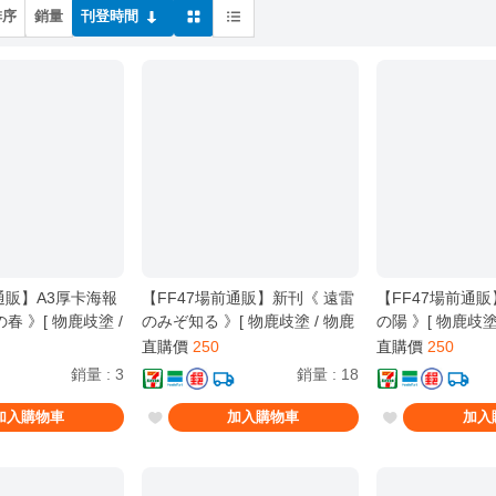
排序
銷量
刊登時間
通販】A3厚卡海報
【FF47場前通販】新刊《 遠雷
【FF47場前通
の春 》[ 物鹿歧塗 /
のみぞ知る 》[ 物鹿歧塗 / 物鹿
の陽 》[ 物鹿歧塗 
/ Cヵ / 壞孤兒 /
/ 那隻鹿 / Cヵ / 壞孤兒 / 壞孤児
鹿 / Cヵ / 壞孤兒
直購價
250
直購價
250
空輝耀姬！/ 輝耀 /
/ 上伊那牡丹，醉姿如百合 / 礪
法少女的魔女審判 
銷量
:
3
銷量
:
18
見八千代 ]
波伊吹 ]
二階堂希羅 ]
加入購物車
加入購物車
加入