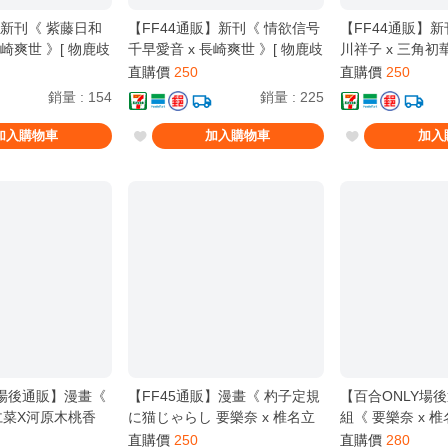
】新刊《 紫藤日和
【FF44通販】新刊《 情欲信号
【FF44通販】新
長崎爽世 》[ 物鹿歧
千早愛音 x 長崎爽世 》[ 物鹿歧
川祥子 x 三角初
隻鹿 / Cヵ / 壞孤
塗 / 物鹿 / Cヵ / 壞孤兒 / 壞孤
/ 物鹿 / Cヵ / 壞
直購價
250
直購價
250
anG Dream! It's
児 / BanG Dream! It's
BanG Dream! Ave
銷量
:
154
銷量
:
225
MyGO!!!!! ]
加入購物車
加入購物車
加入
Y場後通販】漫畫《
【FF45通販】漫畫《 杓子定規
【百合ONLY場
仁菜X河原木桃香
に猫じゃらし 要樂奈 x 椎名立
組《 要樂奈 x 椎
 物鹿 / Cヵ / 壞孤
希 》[ 物鹿歧塗 / 物鹿 / Cヵ /
鹿歧塗 / 物鹿 / C
直購價
250
直購價
280