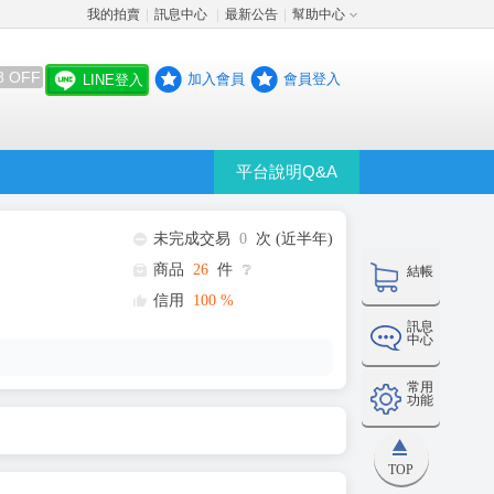
我的拍賣
訊息中心
最新公告
幫助中心
│
│
│
8 OFF
加入會員
會員登入
LINE登入
平台說明Q&A
未完成交易
0
次 (近半年)
商品
26
件
❔
結帳
信用
100
%
訊息
中心
常用
功能
TOP