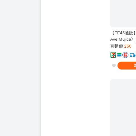
【FF45通
Ave Mujica
Cヵ / 壞孤兒 
直購價
250
Dream! It's M