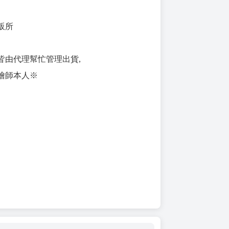
販所
皆由代理幫忙管理出貨,
繪師本人※