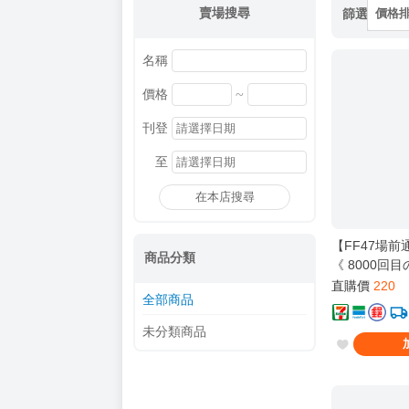
賣場搜尋
篩選
價格
名稱
~
價格
刊登
至
在本店搜尋
【FF47場前
商品分類
《 8000回目
物鹿 / 那隻鹿 
直購價
220
全部商品
壞孤児 / 超時
酒寄彩葉 / 月
未分類商品