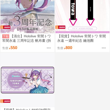
【清出】Hololive 常闇トワ
【現貨】Hololive 常闇トワ 常闇
下殺
常闇永遠 三周年記念 帆布畫 (拆
永遠 一週年紀念 鑰池圈
擺)
550
800
售價
售價