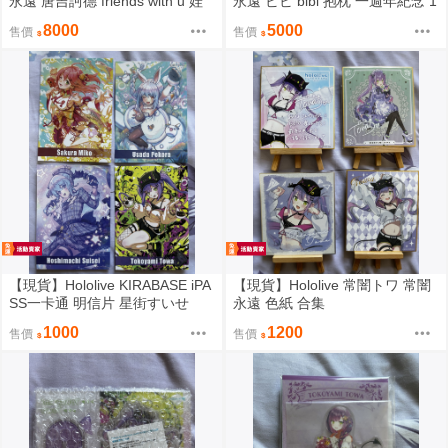
永遠 唐吉訶德 friends with u 娃
永遠 ビビ bibi 抱枕 一週年紀念 1
娃
00万人記念
8000
5000
售價
售價
【現貨】Hololive KIRABASE iPA
【現貨】Hololive 常闇トワ 常闇
SS一卡通 明信片 星街すいせ
永遠 色紙 合集
い、さくらみこ、兎田ぺこら、
1000
1200
售價
售價
常闇トワ