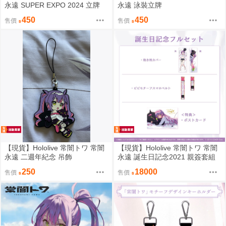
永遠 SUPER EXPO 2024 立牌
永遠 泳裝立牌
450
450
售價
售價
【現貨】Hololive 常闇トワ 常闇
【現貨】Hololive 常闇トワ 常闇
永遠 二週年紀念 吊飾
永遠 誕生日記念2021 親簽套組
貓耳加筆親簽
250
18000
售價
售價