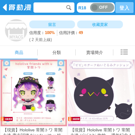
OFF
R18
登入
商品
分類
賣場簡介
留言
收藏賣家
信用度︰
100%
信用評價︰
49
( 2 天前上線)
商品
分類
賣場簡介
【現貨】Hololive 常闇トワ 常闇
【現貨】Hololive 常闇トワ 常闇