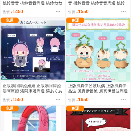
桃鈴音音 桃鈴音音周邊 桃鈴ねね
音 桃鈴音音 桃鈴音音周邊 桃鈴
正版HOLOLIVE HOLOLIVE周邊
ねね 正版HOLOLIVE HOLOLIVE
1450
1550
售價
售價
周邊
免運
免運
正版湊阿庫婭娃娃 正版湊阿庫婭
正版風真伊呂波玩偶 正版風真伊
湊阿庫婭 湊阿庫婭周邊 湊あくあ
呂波 風真伊呂波 風真伊呂波周邊
正版HOLOLIVE HOLOLIVE周邊
風真いろは 正版HOLOLIVE HOL
1550
1650
售價
售價
OLIVE周邊
免運
免運