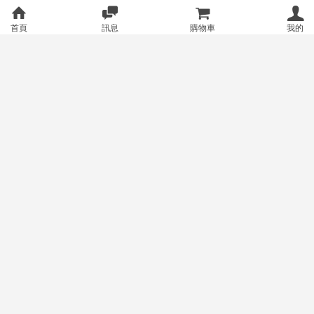
首頁
訊息
購物車
我的
正版秘密結社holoX3周年記念 正
正版天音彼方小公仔 正版天音彼
版沙花叉克蘿伊鑰匙圈 沙花叉克
方 天音彼方 天音彼方周邊 天音
蘿伊 HOLOLIVE 正版沙花叉 沙
彼方公仔 正版HOLOLIVE HOLO
999
999
售價
售價
花叉周邊 沙花叉
LIVE周邊