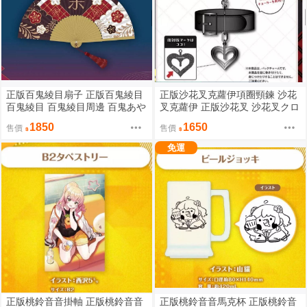
正版百鬼綾目扇子 正版百鬼綾目
正版沙花叉克蘿伊項圈頸鍊 沙花
百鬼綾目 百鬼綾目周邊 百鬼あや
叉克蘿伊 正版沙花叉 沙花叉クロ
め 正版HOLOLIVE HOLOLIVE周
ヱ 沙花叉 正版HOLOLIVE HOLO
1850
1650
售價
售價
邊
LIVE周邊
免運
正版桃鈴音音掛軸 正版桃鈴音音
正版桃鈴音音馬克杯 正版桃鈴音