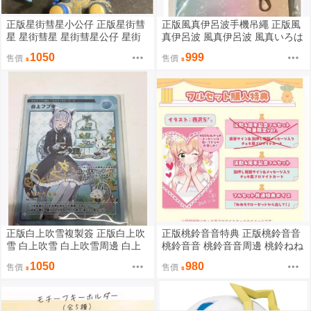
正版星街彗星小公仔 正版星街彗
正版風真伊呂波手機吊繩 正版風
星 星街彗星 星街彗星公仔 星街
真伊呂波 風真伊呂波 風真いろは
彗星周邊 正版HOLOLIVE HOLO
正版HOLOLIVE HOLOLIVE周邊
1050
999
售價
售價
LIVE周邊
正版白上吹雪複製簽 正版白上吹
正版桃鈴音音特典 正版桃鈴音音
雪 白上吹雪 白上吹雪周邊 白上
桃鈴音音 桃鈴音音周邊 桃鈴ねね
フブキ 正版HOLOLIVE HOLOLI
正版HOLOLIVE HOLOLIVE周邊
1050
980
售價
售價
VE周邊