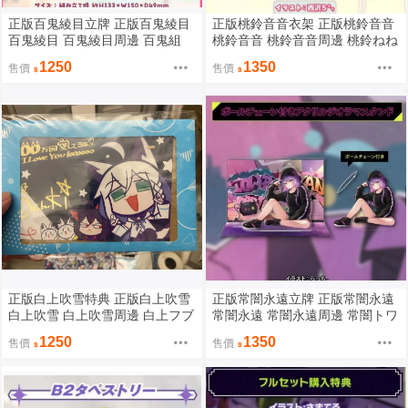
正版百鬼綾目立牌 正版百鬼綾目
正版桃鈴音音衣架 正版桃鈴音音
百鬼綾目 百鬼綾目周邊 百鬼組
桃鈴音音 桃鈴音音周邊 桃鈴ねね
百鬼あやめ 正版HOLOLIVE HOL
正版HOLOLIVE HOLOLIVE周邊
1250
1350
售價
售價
OLIVE周邊
正版白上吹雪特典 正版白上吹雪
正版常闇永遠立牌 正版常闇永遠
白上吹雪 白上吹雪周邊 白上フブ
常闇永遠 常闇永遠周邊 常闇トワ
キ 正版HOLOLIVE HOLOLIVE周
正版HOLOLIVE HOLOLIVE周邊
1250
1350
售價
售價
邊
眷屬