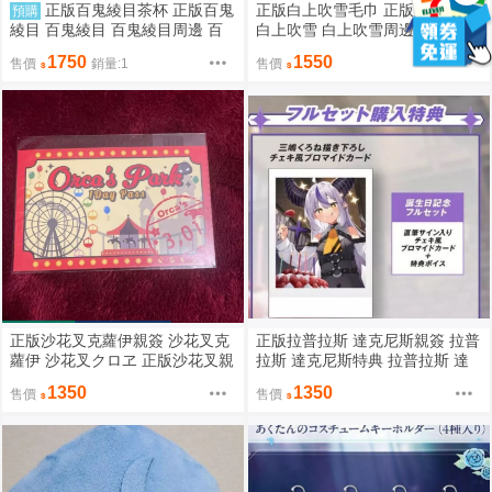
正版百鬼綾目茶杯 正版百鬼
正版白上吹雪毛巾 正版白上吹雪
預購
綾目 百鬼綾目 百鬼綾目周邊 百
白上吹雪 白上吹雪周邊 白上フブ
鬼あやめ 正版HOLOLIVE HOLO
キ 正版HOLOLIVE HOLOLIVE周
1750
1550
售價
銷量:1
售價
LIVE周邊
邊
正版沙花叉克蘿伊親簽 沙花叉克
正版拉普拉斯 達克尼斯親簽 拉普
蘿伊 沙花叉クロヱ 正版沙花叉親
拉斯 達克尼斯特典 拉普拉斯 達
簽 沙花叉 正版HOLOLIVE HOLO
克尼斯 正版HOLOLIVE HOLOLI
1350
1350
售價
售價
LIVE周邊
VE周邊