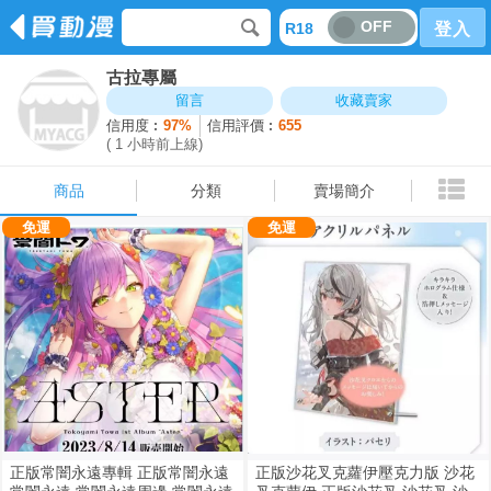
OFF
R18
登入
古拉專屬
商品
分類
賣場簡介
留言
收藏賣家
信用度︰
97%
信用評價︰
655
( 1 小時前上線)
商品
分類
賣場簡介
免運
免運
正版常闇永遠專輯 正版常闇永遠
正版沙花叉克蘿伊壓克力版 沙花