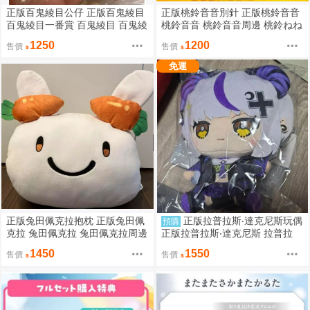
正版百鬼綾目公仔 正版百鬼綾目
正版桃鈴音音別針 正版桃鈴音音
百鬼綾目一番賞 百鬼綾目 百鬼綾
桃鈴音音 桃鈴音音周邊 桃鈴ねね
目周邊 正版HOLOLIVE HOLOLI
正版HOLOLIVE HOLOLIVE周邊
1250
1200
售價
售價
VE周邊
免運
正版兔田佩克拉抱枕 正版兔田佩
正版拉普拉斯‧達克尼斯玩偶
預購
克拉 兔田佩克拉 兔田佩克拉周邊
正版拉普拉斯‧達克尼斯 拉普拉
PEKO 正版HOLOLIVE HOLOLIV
斯‧達克尼斯周邊 正版hololive hol
1450
1550
售價
售價
E周邊
olive周邊