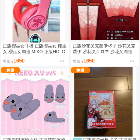
正版櫻巫女耳機 正版櫻巫女 櫻巫
正版沙花叉克蘿伊杯子 沙花叉克
女 櫻巫女周邊 MIKO 正版HOLO
蘿伊 沙花叉クロヱ 沙花叉周邊
LIVE HOLOLIVE周邊
沙花叉 正版HOLOLIVE HOLOLI
1650
1650
售價
售價
VE周邊
免運
免運