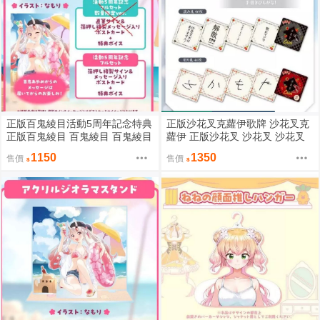
正版百鬼綾目活動5周年記念特典
正版沙花叉克蘿伊歌牌 沙花叉克
正版百鬼綾目 百鬼綾目 百鬼綾目
蘿伊 正版沙花叉 沙花叉 沙花叉
周邊 正版HOLOLIVE HOLOLIVE
周邊 沙花叉クロヱ HOLOLIVE H
1150
1350
售價
售價
周邊
OLOLIVE周邊