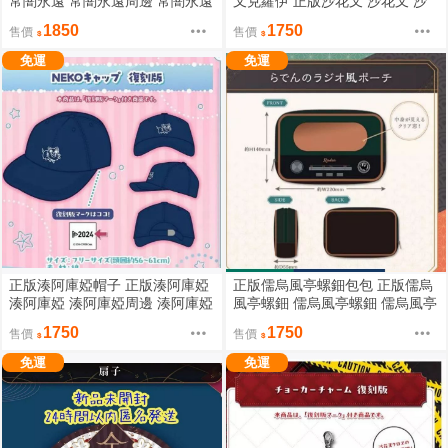
常闇永遠 常闇永遠周邊 常闇永遠
叉克蘿伊 正版沙花叉 沙花叉 沙
演唱會 正版HOLOLIVE HOLOLI
花叉クロヱ HOLOLIVE HOLOLI
1850
1750
售價
售價
VE周邊
VE周邊
免運
免運
正版湊阿庫婭帽子 正版湊阿庫婭
正版儒烏風亭螺鈿包包 正版儒烏
湊阿庫婭 湊阿庫婭周邊 湊阿庫婭
風亭螺鈿 儒烏風亭螺鈿 儒烏風亭
復刻販売 正版HOLOLIVE HOLO
螺鈿周邊 正版HOLOLIVE HOLO
1750
1750
售價
售價
LIVE周邊
LIVE周邊
免運
免運