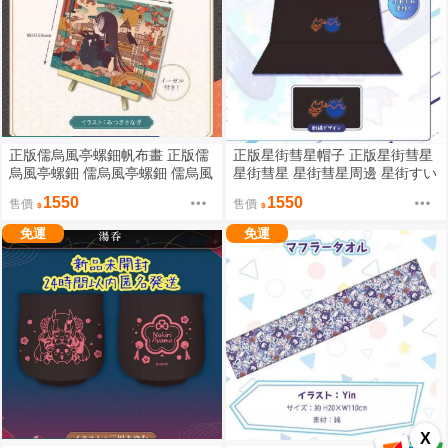
正版儒烏風亭螺鈿帆布畫 正版儒
正版星街彗星帽子 正版星街彗星
烏風亭螺鈿 儒烏風亭螺鈿 儒烏風
星街彗星 星街彗星周邊 星街すい
亭螺鈿周邊 正版HOLOLIVE HOL
せい 正版HOLOLIVE HOLOLVIE
1550
1550
售價
售價
OLIVE周邊
周邊
免運
免運
X