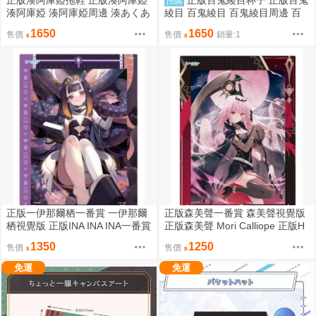
正版湊阿庫婭拖鞋 正版湊阿庫婭
正版百鬼綾目杯子 正版百鬼
預購
湊阿庫婭 湊阿庫婭周邊 湊あくあ
綾目 百鬼綾目 百鬼綾目周邊 百
正版HOLOLIVE HOLOLIVE周邊
鬼あやめ 正版hololive hololive周
1650
1650
售價
售價
銷量:1
阿夸
邊 百鬼組
正版一伊那爾栖一番賞 一伊那爾
正版森美聲一番賞 森美聲視覺版
栖視覺版 正版INA INA INA一番賞
正版森美聲 Mori Calliope 正版H
正版HOLOLIVE HOLOLIVE一番
OLOLIVE HOLOLIVE一番賞
1350
1250
售價
售價
賞
免運
免運