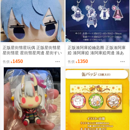
正版星街彗星玩偶 正版星街彗星
正版湊阿庫婭鑰匙圈 正版湊阿庫
星街彗星 星街彗星周邊 星街すい
婭 湊阿庫婭 湊阿庫婭周邊 湊あ
せい 正版HOLOLIVE HOLOLIVE
くあ 正版HOLOLIVE HOLOLIVE
1450
1350
售價
售價
周邊
周邊