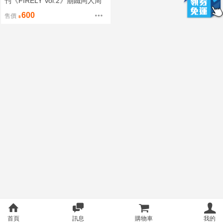
刊《FIRELY Vol.2》崩鐵同人周
邊 /套組 ［蛙君的畫圖小屋］
600
售價
首頁
訊息
購物車
我的