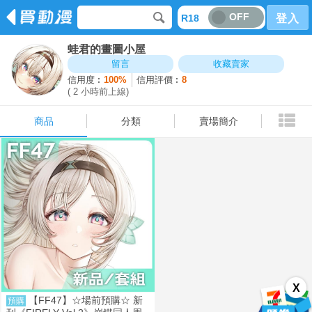
OFF
R18
登入
蛙君的畫圖小屋
商品
分類
賣場簡介
留言
收藏賣家
信用度︰
100%
信用評價︰
8
( 2 小時前上線)
商品
分類
賣場簡介
X
【FF47】☆場前預購☆ 新
預購