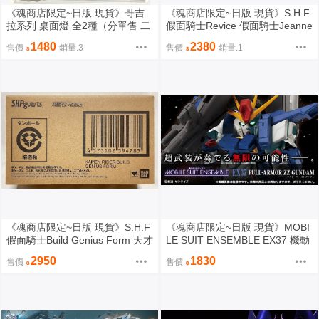
《魂商店限定~日版 現貨》哥吉
《魂商店限定~日版 現貨》S.H.F
拉系列 桌面燈 全2種（分單售 二
假面騎士Revice 假面騎士Jeanne
選一）（全新未拆封）
眼鏡蛇基因組＆拉弗科芙孔雀基
1480
2380
售價
銷量:3
售價
銷量:1
因組 SHF（全新未拆封）
《魂商店限定~日版 現貨》S.H.F
《魂商店限定~日版 現貨》MOBI
假面騎士Build Genius Form 天才
LE SUIT ENSEMBLE EX37 機動
形態 SHF（全新未拆封）
戰士鋼彈 全裝甲型ZZ鋼彈（全新
2950
1830
售價
售價
未拆封）