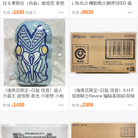
拉＆摩斯拉（幼蟲）臉造型 靠墊
L BUILD 機動戰士鋼彈SEED 嫣
坐墊 抱枕 墊子 全2款（分單售 二
紅攻擊鋼彈 巨斬刀裝備型（全新
1430
8930
售價
銷量:2
售價
選一）（全新未拆封）
未拆封）
《魂商店限定~日版 現貨》超人
《魂商店限定~日版 現貨》S.H.F
力霸王 超怪獸 夜光 小靠墊 小抱
假面騎士Revice 蝙蝠基因組/胡狼
枕 全6種（分單售 6選一）（全新
基因組 SHF（全新未拆封）
1430
2300
售價
售價
未拆封）