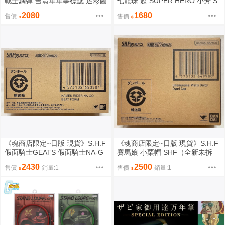
戰士鋼彈 吉翁軍軍事標誌 迷彩圖
七龍珠 超 SUPER HERO 小芳 S
造型 摺疊傘 全２種（分單售 二
HF（全新未拆封）
2080
1680
售價
售價
選一）（全新未拆封）
《魂商店限定~日版 現貨》S.H.F
《魂商店限定~日版 現貨》S.H.F
假面騎士GEATS 假面騎士NA-G
賽馬娘 小栗帽 SHF（全新未拆
O 節拍形態 SHF（全新未拆封）
封）
2430
2500
售價
銷量:1
售價
銷量:1