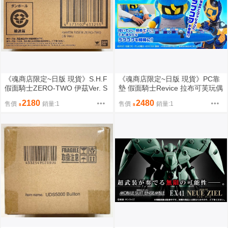
《魂商店限定~日版 現貨》S.H.F
《魂商店限定~日版 現貨》PC靠
假面騎士ZERO-TWO 伊茲Ver. S
墊 假面騎士Revice 拉布可芙玩偶
HF（全新未拆封）
吉祥物 護腕枕 鍵盤 手靠墊 坐墊
2180
2480
售價
銷量:1
售價
銷量:1
抱枕（全新未拆封）