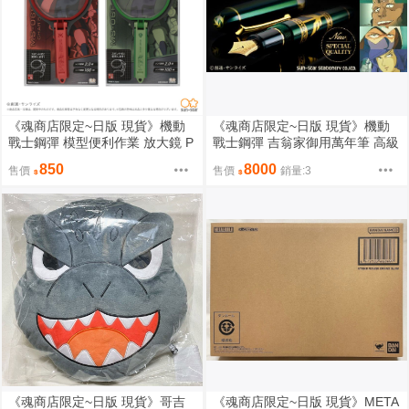
《魂商店限定~日版 現貨》機動
《魂商店限定~日版 現貨》機動
戰士鋼彈 模型便利作業 放大鏡 P
戰士鋼彈 吉翁家御用萬年筆 高級
RO 連支架 全2種（分單售 二選
鋼筆-SPECIAL EDITION-限量版
850
8000
售價
售價
銷量:3
一）（全新未拆封）
（全新未拆封）
《魂商店限定~日版 現貨》哥吉
《魂商店限定~日版 現貨》META