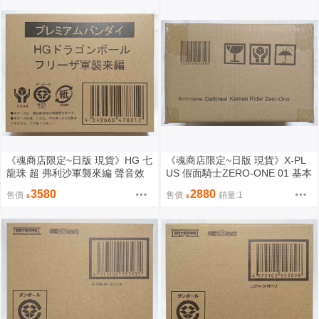
《魂商店限定~日版 現貨》HG 七
《魂商店限定~日版 現貨》X-PL
龍珠 超 弗利沙軍襲來編 聲音效
US 假面騎士ZERO-ONE 01 基本
果版 全3種 ＆ 飛碟基地 套裝組
型態 發光Q版（全新未拆封）
3580
2880
售價
售價
銷量:1
（全新未拆封）