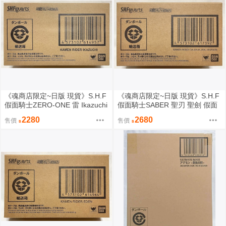
《魂商店限定~日版 現貨》S.H.F
《魂商店限定~日版 現貨》S.H.F
假面騎士ZERO-ONE 雷 Ikazuchi
假面騎士SABER 聖刃 聖劍 假面
SHF（全新未拆封）
騎士Calibur 闇之劍士 邪劍·闇黑
2280
2680
售價
售價
劍月闇 邪王魔龍 SHF（全新未拆
封）