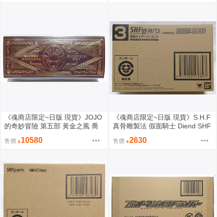
《魂商店限定~日版 現貨》JOJO
《魂商店限定~日版 現貨》S.H.F
的奇妙冒險 第五部 黃金之風 喬
真骨雕製法 假面騎士 Diend SHF
魯諾 高級鋼筆 限量版（全新未拆
（全新未拆封）
10580
2630
售價
售價
封）