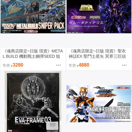
《魂商店限定~日版 現貨》META
《魂商店限定~日版 現貨》聖衣
L BUILD 機動戰士鋼彈SEED 狙
神話EX 聖鬥士星矢 冥界三巨頭
擊背包配件組（不包含鋼彈本）
冥鬥士 天雄星 艾亞哥斯 原色版
3280
4880
售價
售價
（全新未拆封）
（全新未拆封）