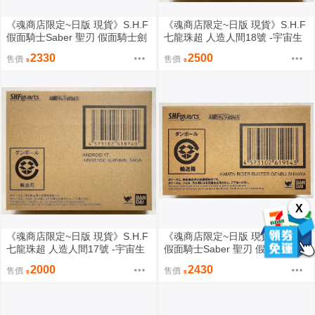
《魂商店限定~日版 現貨》S.H.F
《魂商店限定~日版 現貨》S.H.F
假面騎士Saber 聖刃 假面騎士劍
七龍珠超 人造人間18號 -宇宙生
斬 風之劍士 聖劍·風雙劍翠風 猿
存編- SHF（全新未拆封）
2330
2500
售價
售價
飛忍者傳 SHF（全新未拆封）
X
《魂商店限定~日版 現貨》S.H.F
《魂商店限定~日版 現貨》S.H.F
七龍珠超 人造人間17號 -宇宙生
假面騎士Saber 聖刃 假面騎士Bu
存編- SHF（全新未拆封）
ster 土之劍士 聖劍·土豪劍激土
2000
2430
售價
售價
玄武神話 SHF（全新未拆封）