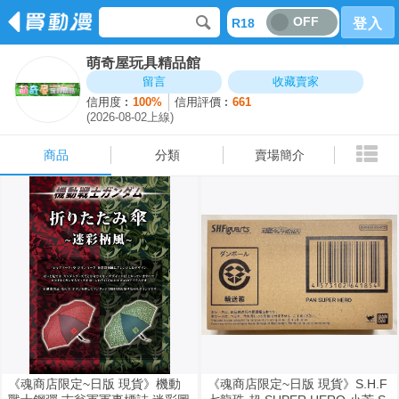
OFF
R18
登入
萌奇屋玩具精品館
商品
分類
賣場簡介
留言
收藏賣家
信用度︰
100%
信用評價︰
661
(2026-08-02上線)
商品
分類
賣場簡介
《魂商店限定~日版 現貨》機動
《魂商店限定~日版 現貨》S.H.F