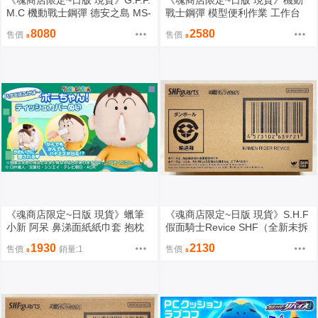
《魂商店限定~日版 現貨》G.F.F.
《魂商店限定~日版 現貨》機動
M.C 機動戰士鋼彈 德安之島 MS-
戰士鋼彈 模型便利作業 工作台
06F 德安專用薩克 FIX（全新未
全3種（分單售 三選一）（全新
8080
2580
售價
售價
拆封）
未拆封）
《魂商店限定~日版 現貨》蠟筆
《魂商店限定~日版 現貨》S.H.F
小新 阿呆 鼻涕面紙紙巾套 抱枕
假面騎士Revice SHF（全新未拆
玩偶（全新未拆封）
封）
1930
2130
售價
銷量:1
售價