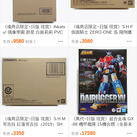
《魂商店限定~日版 現貨》Aikats
《魂商店限定~日版 現貨》S.H.F
u! 偶像學園 群星 白銀莉莉 PVC
假面騎士 ZERO-ONE 迅 飛翔獵
塗裝完成品（全新未拆封）
鷹 SHF（全新未拆封）
9580
3080
售價
銷量:1
售價
《魂商店限定~日版 現貨》S.H.M
《萬代~日版 現貨》超合金魂 GX
哥吉拉 紅蓮哥吉拉（2019）SH
-88 機甲艦隊 15機合體（全新未
M（全新未拆封）
拆封）
3350
17580
售價
售價