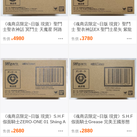
《魂商店限定~日版 現貨》聖鬥
《魂商店限定~日版 現貨》聖鬥
士聖衣神話 冥鬥士 天魔星 阿路
士 聖衣神話EX 聖鬥士星矢 紫龍
拉烏娜 曼陀羅妖花 ALRAUNE Q
黃金聖衣 天秤座（全新未拆封）
4980
3780
售價
售價
UEEN 吉因（全新未拆封）
《魂商店限定~日版 現貨》S.H.F
《魂商店限定~日版 現貨》S.H.F
假面騎士ZERO-ONE 01 Shiing A
假面騎士Grease 完美王國形態
ssaul Hopper 閃耀突擊蝗蟲型態
理想王國 SHF（全新未拆封）
2680
2880
售價
售價
SHF（全新未拆封）