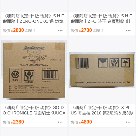
《魂商店限定~日版 現貨》S.H.F
《魂商店限定~日版 現貨》S.H.F
假面騎士ZERO-ONE 01 迅 燃燒
假面騎士ZI-O 時王 逢魔型態 劇
飛鷹 SHF（全新未拆封）
場版 SHF（全新未拆封）
2830
2730
售價
銷量:2
售價
銷量:2
《魂商店限定~日版 現貨》SO-D
《魂商店限定~日版 現貨》X-PL
O CHRONICLE 假面騎士KUUGA
US 哥吉拉 2016 第2形態＆第3形
空我專用機車 不含人偶（全新未
態 透明Q版套裝組（全新未拆
2380
4800
售價
售價
拆封）
封）