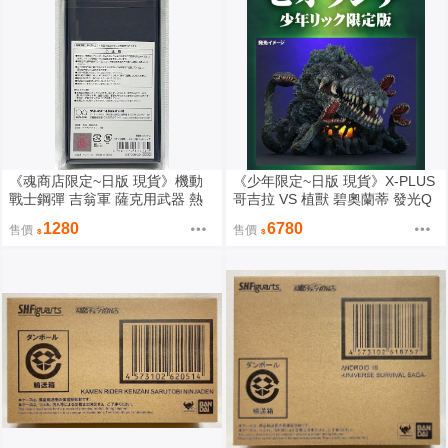
《魂商店限定~日版 現貨》機動
《少年限定~日版 現貨》X-PLUS
戰士鋼彈 吉翁軍 薩克用武器 熱
哥吉拉 VS 植獸 碧奧蘭蒂 發光Q
鷹型 切紙刀 拆信刀（全新未拆
版（全新未拆封）
1280
6780
售價
售價
封）