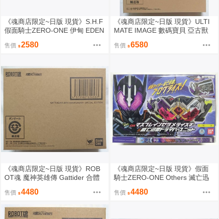
《魂商店限定~日版 現貨》S.H.F
《魂商店限定~日版 現貨》ULTI
假面騎士ZERO-ONE 伊甸 EDEN
MATE IMAGE 數碼寶貝 亞古獸
劇場版 SHF（全新未拆封）
勇氣之絆&加布獸 友情之絆 全２
2580
6580
售價
售價
種 附購入特典（全新未拆封）
《魂商店限定~日版 現貨》ROB
《魂商店限定~日版 現貨》假面
OT魂 魔神英雄傳 Gattider 合體
騎士ZERO-ONE Others 滅亡迅
達 30周年特別記念版（全新未拆
雷 DX 變身驅動器 DVD套裝組 附
4480
4480
售價
售價
封）
特典（全新未拆封）