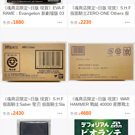
《魂商店限定~日版 現貨》EVA-F
《魂商店限定~日版 現貨》S.H.F
RAME：Evangelion 新劇場版 03
假面騎士ZERO-ONE Others 假
（8個入）套裝組（全新未拆封）
面騎士巴爾幹＆瓦爾基麗​ Valkyri
1880
2230
售價
售價
e Justice Serval 正義劍齒虎 SHF
（全新未拆封）
《魂商店限定~日版 現貨》S.H.F
《魂商店限定~日版 現貨》WAR
假面騎士Saber 聖刃 假面騎士Sla
HAMMER 戰鎚 40000 星際戰士
sh 音之劍士 聖劍·音銃劍錫音 韓
白色烙印戰團 WHITE SCARS IN
2430
4680
售價
售價
賽爾納茲＆格蕾特爾 SHF（全新
TERCESSOR 第4彈（全新未拆
未拆封）
封）