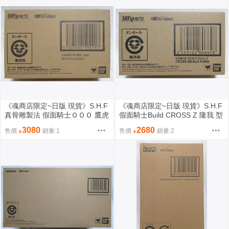
《魂商店限定~日版 現貨》S.H.F
《魂商店限定~日版 現貨》S.H.F
真骨雕製法 假面騎士ＯＯＯ 鷹虎
假面騎士Build CROSS Z 隆我 型
蝗 水系聯組 鯨鰻章 SHF（全新
態 SHF（全新未拆封）
3080
2680
售價
銷量:1
售價
銷量:2
未拆封）