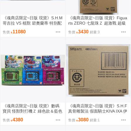
《魂商店限定~日版 現貨》S.H.M
《魂商店限定~日版 現貨》Figua
哥吉拉 VS 植獸 碧奧蘭蒂 特別配
rts ZERO 七龍珠Ｚ 超激戰 超級
色 發光版 SHM（全新未拆封）
賽亞人 悟吉塔 復活的融合（全新
11080
3430
售價
售價
銷量:3
未拆封）
《魂商店限定~日版 現貨》數碼
《魂商店限定~日版 現貨》S.H.F
寶貝 怪獸對打機Ｚ 綠色款＆藍色
真骨雕製法 假面騎士KIVA IXA 伊
款＆紅色款 3款合售（全新未拆
克薩 SHF（全新未拆封）
4380
3080
售價
售價
銷量:1
封）