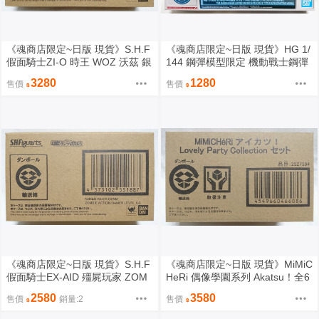
《魂商店限定~日版 現貨》S.H.F
《魂商店限定~日版 現貨》HG 1/
假面騎士ZI-O 時王 WOZ 沃茲 銀
144 鋼彈模型限定 機動戰士鋼彈
河 未來騎士 宇宙最強套裝組 SH
薩克 Zaku II TYPE C-6／R6（全
3280
1280
售價
售價
F（全新未拆封）
新未拆封）
《魂商店限定~日版 現貨》S.H.F
《魂商店限定~日版 現貨》MiMiC
假面騎士EX-AID 殭屍玩家 ZOM
HeRi 偶像學園系列 Akatsu！全6
BIE ACTIOM GENM Level X-0
種 套裝組 第３彈 可愛Q版（全新
2580
3580
售價
銷量:2
售價
壇梨斗 SHF（全新未拆封）
未拆封）