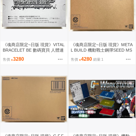
《魂商店限定~日版 現貨》VITAL
《魂商店限定~日版 現貨》META
BRACELET BE 數碼寶貝 人體連
L BUILD 機動戰士鋼彈SEED MS
動育成手環 25週年紀念套裝 附限
V I.W.S.P. 統合兵裝攻擊裝備 配
3280
4280
售價
售價
銷量:1
定特典（全新未拆封）
件組 IWSP（全新未拆封）不包
含鋼彈本體