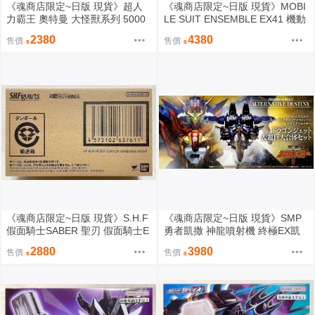
《魂商店限定~日版 現貨》超人
《魂商店限定~日版 現貨》MOBI
力霸王 奧特曼 大怪獸系列 5000
LE SUIT ENSEMBLE EX41 機動
四次元怪獸 布魯頓（全新未拆
戰士鋼彈0083：星塵回憶 AMA-X
2380
4380
售價
售價
封）
2 諾耶·吉爾（全新未拆封）
《魂商店限定~日版 現貨》S.H.F
《魂商店限定~日版 現貨》SMP
假面騎士SABER 聖刃 假面騎士E
勇者凱撒 神龍噴射機 終極EX凱
spada 雷之劍士 聖劍·雷鳴劍黃雷
撒＆超巨大合體 組合套裝（全新
2880
3980
售價
售價
阿拉比亞納之夜 SHF（全新未拆
未拆封）
封）