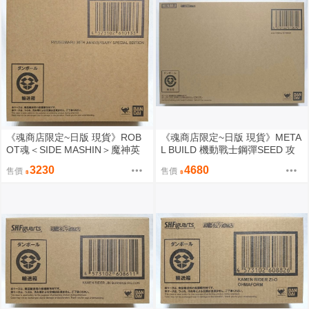
《魂商店限定~日版 現貨》ROB
《魂商店限定~日版 現貨》META
OT魂＜SIDE MASHIN＞魔神英
L BUILD 機動戰士鋼彈SEED 攻
雄傳2 龍星丸 30周年特別記念版
擊鋼彈 閃光攻擊武器裝備 閃電配
3230
4680
售價
售價
（全新未拆封）
件組（全新未拆封）