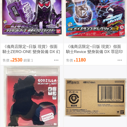
《魂商店限定~日版 現貨》假面
《魂商店限定~日版 現貨》假面
騎士ZERO-ONE 變身裝備 DX 幻
騎士Revice 變身裝備 DX 罪惡印
夢無双驅動器+ARK進化鑰匙＆檀
章套組03 鍬形蟲＆奇蝦 全2種
2530
1180
售價
銷量:1
售價
黎斗進化鑰匙 套裝組（全新未拆
（全新未拆封）
封）