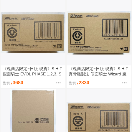
《魂商店限定~日版 現貨》S.H.F
《魂商店限定~日版 現貨》S.H.F
假面騎士 EVOL PHASE 1,2,3, S
真骨雕製法 假面騎士 Wizard 魔
ET SHF（全新未拆封）
法騎士 Beast 野獸 SHF（全新未
3680
2330
售價
售價
拆封）