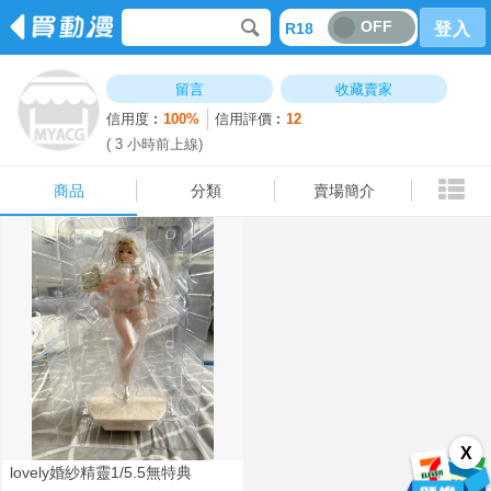
OFF
R18
登入
商品
分類
賣場簡介
留言
收藏賣家
信用度︰
100%
信用評價︰
12
( 3 小時前上線)
商品
分類
賣場簡介
X
lovely婚紗精靈1/5.5無特典