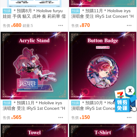
＊預購8月＊Hololive furyu
＊預購11月＊Hololive irys
預購
預購
娃娃 手偶 貓又 戌神 奏 莉莉華 儒
演唱會 受注 IRyS 1st Concert “H
烏 轟一 娃娃機 景品
OPE ||: Beyond the Stars”ライブ
680
870
售價
銷量:5
售價
グッズ 吊飾 (8/15結單)
X
＊預購11月＊Hololive irys
＊預購10月＊Hololive irys
預購
預購
演唱會 受注 IRyS 1st Concert “H
演唱會 IRyS 1st Concert “HOPE
OPE ||: Beyond the Stars”ライブ
||: Beyond the Stars”ライブグッ
565
150
售價
售價
グッズ 立牌 (8/15結單)
ズ 徽章 (8/15結單或售完)