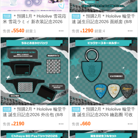
＊預購1月＊Hololive 雪花菈
＊預購2月＊Hololive 輪堂千
預購
預購
米 雪花ラミィ 新衣装記念2026
速 誕生日記念2026 面紙套 (8/8
複製簽套組 (8/8結單)
結單)
5540
1290
售價
銷量:1
售價
銷量:4
＊預購2月＊Hololive 輪堂千
＊預購2月＊Hololive 輪堂千
預購
預購
速 誕生日記念2026 外出包 (8/8
速 誕生日記念2026 鑰匙圈 可收
結單)
納吉他彈片 (8/8結單)
2190
660
售價
售價