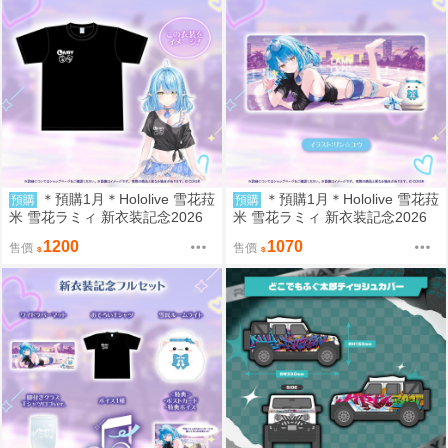
＊預購1月＊Hololive 雪花菈
＊預購1月＊Hololive 雪花菈
預購
預購
米 雪花ラミィ 新衣装記念2026
米 雪花ラミィ 新衣装記念2026
T恤 (8/8結單)
滑鼠墊 (8/8結單)
1200
1070
售價
售價