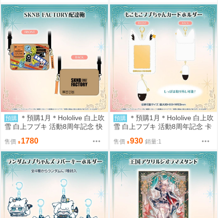
＊預購1月＊Hololive 白上吹
＊預購1月＊Hololive 白上吹
預購
預購
雪 白上フブキ 活動8周年記念 快
雪 白上フブキ 活動8周年記念 卡
遞包 (7/11結單)
套 (7/11結單)
1780
930
售價
售價
銷量:1