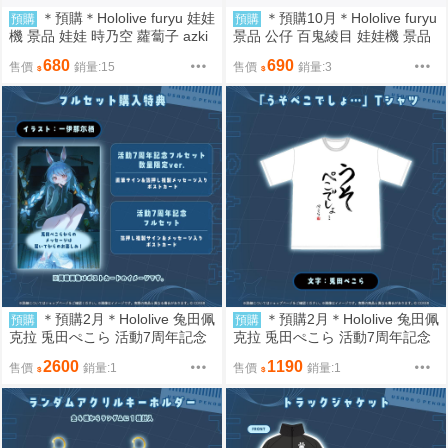
＊預購＊Hololive furyu 娃娃
＊預購10月＊Hololive furyu
預購
預購
機 景品 娃娃 時乃空 蘿蔔子 azki
景品 公仔 百鬼綾目 娃娃機 景品
miko 星街 aki 祭 百鬼 巧可 大空
百鬼 泡麵蓋
680
690
售價
銷量:15
售價
銷量:3
白上 大神 貓又 戌神 兔田 不知火
白銀 船長 綿羊 常闇 姬森 菈米 n
ene 獅白 尾丸 拉普 琉依 博衣 風
真
＊預購2月＊Hololive 兔田佩
＊預購2月＊Hololive 兔田佩
預購
預購
克拉 兎田ぺこら 活動7周年記念
克拉 兎田ぺこら 活動7周年記念
數限親簽/複製簽特典(無包含週
T恤 (8/15結單) 兔田 peko
2600
1190
售價
銷量:1
售價
銷量:1
邊) 兔田 peko