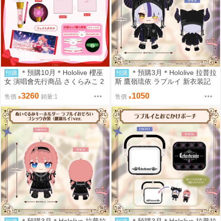
＊預購10月＊Hololive 櫻巫
＊預購3月＊Hololive 拉普拉
預購
預購
女 演唱會先行商品 さくらみこ 2
斯 鷹嶺琉依 ラプルイ 新衣装記
nd Live “Blooming Parade!!”ライ
念2026 拉普娃娃吊飾 (9/5結單)
3260
1050
售價
銷量:1
售價
ブグッズ 應援套組 miko (9/5或
售完結單)