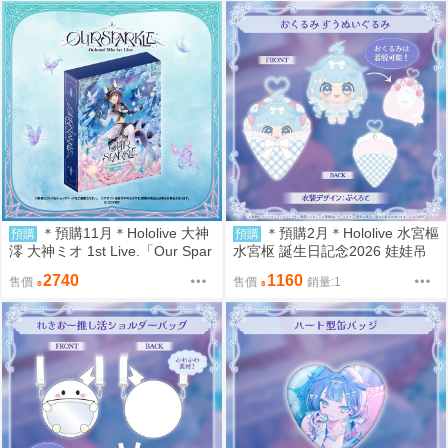
＊預購11月＊Hololive 大神
＊預購2月＊Hololive 水宮樞
預購
預購
澪 大神ミオ 1st Live.「Our Spar
水宮枢 誕生日記念2026 娃娃吊
kle」 Blu-ray 演唱會藍光 (7/19結
飾 (7/19結單)
2740
1160
售價
售價
銷量:1
單)