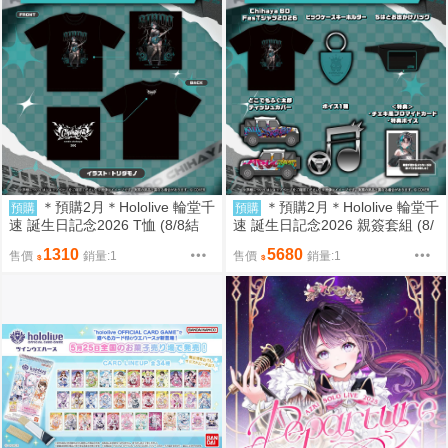
＊預購2月＊Hololive 輪堂千
＊預購2月＊Hololive 輪堂千
預購
預購
速 誕生日記念2026 T恤 (8/8結
速 誕生日記念2026 親簽套組 (8/
單)
8結單)
1310
5680
售價
銷量:1
售價
銷量:1