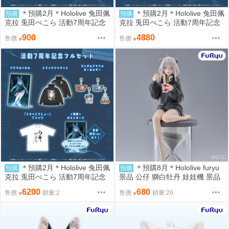
＊預購2月＊Hololive 兔田佩
＊預購2月＊Hololive 兔田佩
預購
預購
克拉 兎田ぺこら 活動7周年記念
克拉 兎田ぺこら 活動7周年記念
壓克力板畫 (8/15結單) 兔田 pek
複製簽套組 (8/15結單) 兔田 pek
900
4880
售價
售價
o
o
＊預購2月＊Hololive 兔田佩
＊預購8月＊Hololive furyu
預購
預購
克拉 兎田ぺこら 活動7周年記念
景品 公仔 獅白牡丹 娃娃機 景品
親簽套組 (已訂購) 兔田 peko
6200
680
售價
銷量:2
售價
銷量:26