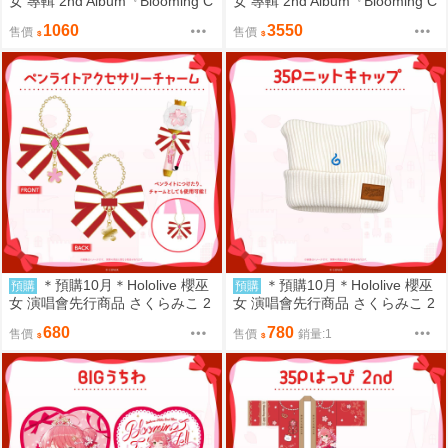
女 專輯 2nd Album『Blooming C
女 專輯 2nd Album『Blooming C
inderella』 通常盤 官方可能隨機
inderella』 完全生産限定盤 miko
1060
3550
售價
售價
封入親簽封面 miko (售完結單)
(8/8結單)
＊預購10月＊Hololive 櫻巫
＊預購10月＊Hololive 櫻巫
預購
預購
女 演唱會先行商品 さくらみこ 2
女 演唱會先行商品 さくらみこ 2
nd Live “Blooming Parade!!”ライ
nd Live “Blooming Parade!!”ライ
680
780
售價
售價
銷量:1
ブグッズ 掛飾 miko (9/5或售完
ブグッズ 針織帽 miko (9/5或售
結單)
完結單)