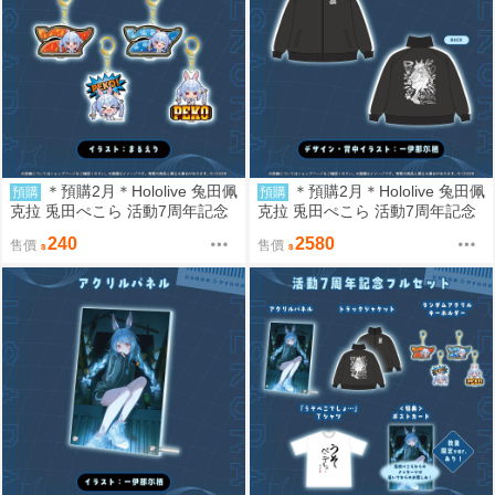
＊預購2月＊Hololive 兔田佩
＊預購2月＊Hololive 兔田佩
預購
預購
克拉 兎田ぺこら 活動7周年記念
克拉 兎田ぺこら 活動7周年記念
鑰匙圈 款式隨機 (8/15結單) 兔田
外套 (8/15結單) 兔田 peko
240
2580
售價
售價
peko