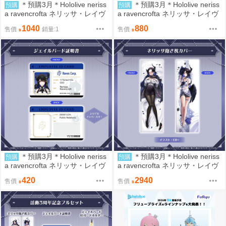
＊預購3月＊Hololive neriss
＊預購3月＊Hololive neriss
預購
預購
a ravencrofta ネリッサ・レイヴ
a ravencrofta ネリッサ・レイヴ
ンクロフト 活動3周年記念 娃娃
ンクロフト 活動3周年記念 證件
1040
880
售價
銷量:1
售價
吊飾 (8/29結單)
卡套 (8/29結單)
＊預購3月＊Hololive neriss
＊預購3月＊Hololive neriss
預購
預購
a ravencrofta ネリッサ・レイヴ
a ravencrofta ネリッサ・レイヴ
ンクロフト 活動3周年記念 抱枕
ンクロフト 活動3周年記念 抱枕
420
2940
售價
售價
套 (8/29結單)
套 (8/29結單)