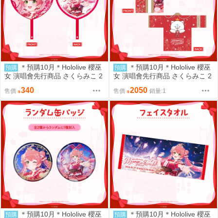
＊預購10月＊Hololive 櫻巫
＊預購10月＊Hololive 櫻巫
預購
預購
女 演唱會先行商品 さくらみこ 2
女 演唱會先行商品 さくらみこ 2
nd Live “Blooming Parade!!”ライ
nd Live “Blooming Parade!!”ライ
340
2050
售價
售價
銷量:1
ブグッズ BIG扇子 miko (9/5或售
ブグッズ 法被 miko (9/5或售完
完結單)
結單)
＊預購10月＊Hololive 櫻巫
＊預購10月＊Hololive 櫻巫
預購
預購