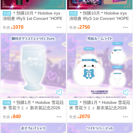
＊預購10月＊Hololive irys
＊預購10月＊Hololive irys
預購
預購
演唱會 IRyS 1st Concert “HOPE
演唱會 IRyS 1st Concert “HOPE
||: Beyond the Stars”ライブグッ
||: Beyond the Stars”ライブグッ
1070
2750
售價
售價
ズ 應援手燈 (8/15結單或售完)
ズ 套組 (8/15結單或售完)
＊預購1月＊Hololive 雪花菈
＊預購1月＊Hololive 雪花菈
預購
預購
米 雪花ラミィ 新衣装記念2026
米 雪花ラミィ 新衣装記念2026
矮腳杯 (8/8結單)
雪民小夜燈 (8/8結單)
940
2070
售價
售價