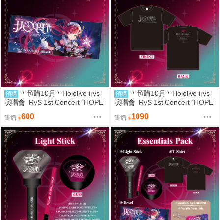
＊預購10月＊Hololive irys
＊預購10月＊Hololive irys
預購
預購
演唱會 IRyS 1st Concert “HOPE
演唱會 IRyS 1st Concert “HOPE
||: Beyond the Stars”ライブグッ
||: Beyond the Stars”ライブグッ
600
1090
售價
售價
ズ T恤 (8/15結單或售完)
ズ T恤 (8/15結單或售完)