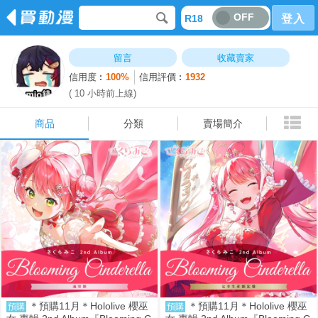
OFF
R18
登入
商品
分類
賣場簡介
留言
收藏賣家
信用度︰
100%
信用評價︰
1932
( 10 小時前上線)
商品
分類
賣場簡介
＊預購11月＊Hololive 櫻巫
＊預購11月＊Hololive 櫻巫
預購
預購