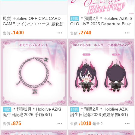
現貨 Hololive OFFICIAL CARD
＊預購2月＊Hololive AZKi S
預購
GAME ツインウエハース 威化餅
OLO LiVE 2025 Departure Blu-r
卡
ay azki演唱會藍光 (8/1)
1400
2740
售價
售價
＊預購2月＊Hololive AZKi
＊預購2月＊Hololive AZKi
預購
預購
誕生日記念2026 手鏈(8/1)
誕生日記念2026 娃娃吊飾(8/1)
875
1010
售價
售價
銷量:2