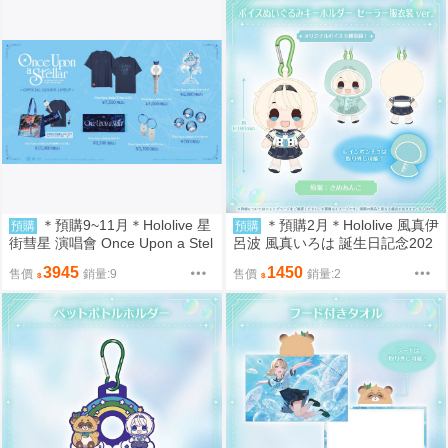
＊預購9~11月＊Hololive 星
＊預購2月＊Hololive 風真伊
預購
預購
街彗星 演唱會 Once Upon a Stel
呂波 風真いろは 誕生日記念202
lar 演唱會週邊商品 (8/31結單)
6 娃娃吊飾 (7/19結單)
3945
1450
售價
銷量:9
售價
銷量:2