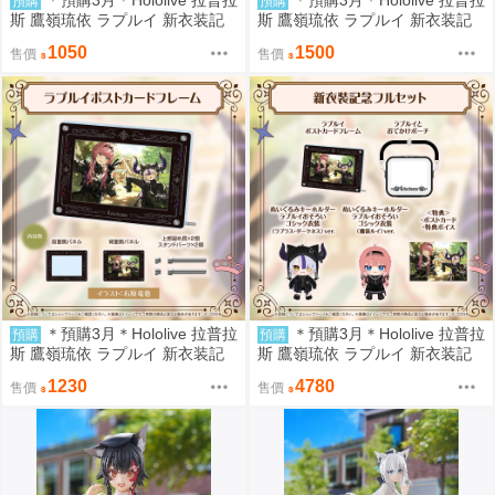
＊預購3月＊Hololive 拉普拉
＊預購3月＊Hololive 拉普拉
預購
預購
斯 鷹嶺琉依 ラプルイ 新衣装記
斯 鷹嶺琉依 ラプルイ 新衣装記
念2026 鷹嶺娃娃吊飾 (9/5結單)
念2026 外出收納包 (9/5結單)
1050
1500
售價
售價
＊預購3月＊Hololive 拉普拉
＊預購3月＊Hololive 拉普拉
預購
預購
斯 鷹嶺琉依 ラプルイ 新衣装記
斯 鷹嶺琉依 ラプルイ 新衣装記
念2026 雙層壓克力板畫 (9/5結
念2026 複製簽套組 (9/5結單)
1230
4780
售價
售價
單)