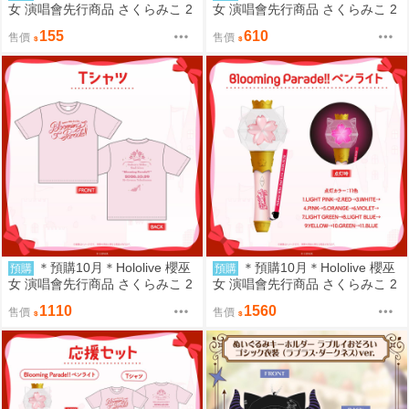
女 演唱會先行商品 さくらみこ 2
女 演唱會先行商品 さくらみこ 2
nd Live “Blooming Parade!!”ライ
nd Live “Blooming Parade!!”ライ
155
610
售價
售價
ブグッズ 徽章隨機一款 miko (9/
ブグッズ 毛巾 miko (9/5或售完
5或售完結單)
結單)
＊預購10月＊Hololive 櫻巫
＊預購10月＊Hololive 櫻巫
預購
預購
女 演唱會先行商品 さくらみこ 2
女 演唱會先行商品 さくらみこ 2
nd Live “Blooming Parade!!”ライ
nd Live “Blooming Parade!!”ライ
1110
1560
售價
售價
ブグッズ T恤 miko (9/5或售完結
ブグッズ 應援手燈 miko (9/5或
單)
售完結單)