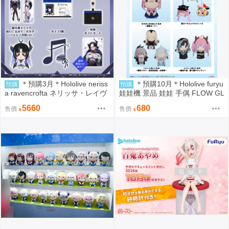
＊預購3月＊Hololive neriss
＊預購10月＊Hololive furyu
預購
預購
a ravencrofta ネリッサ・レイヴ
娃娃機 景品 娃娃 手偶 FLOW GL
ンクロフト 活動3周年記念 親簽
OW 笑虎 響咲 樞 千速 vivi
5660
680
售價
售價
套組 (已訂購)