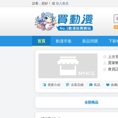
訪客，您好！
或
加入會員
首頁
動漫市集
新品預購
下殺
上次
賣家
會員
賣家介紹
去逛店鋪
私訊
收藏
全部商品