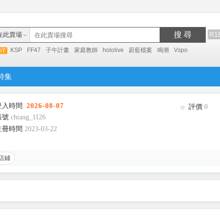
搜 尋
R1
在此賣場
KSP
FF47
子午計畫
家庭教師
hololive
蔚藍檔案
鳴潮
Vspo
特集
登入時間
2026-08-07
評價
0
帳號
chiang_1126
註冊時間
2023-03-22
店鋪