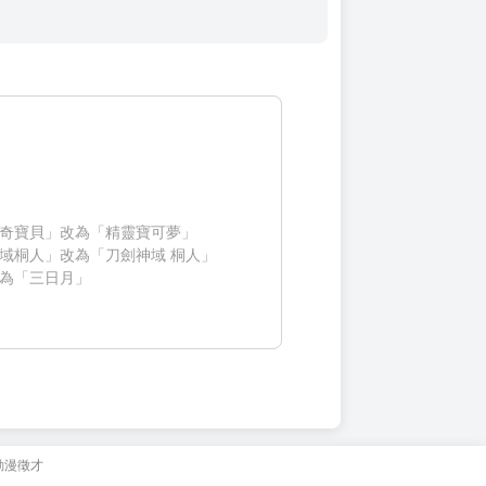
奇寶貝」改為「精靈寶可夢」
域桐人」改為「刀劍神域 桐人」
為「三日月」
動漫徵才