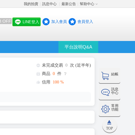
我的拍賣
訊息中心
最新公告
幫助中心
│
│
│
8 OFF
加入會員
會員登入
LINE登入
平台說明Q&A
未完成交易
0
次 (近半年)
商品
0
件
❔
結帳
信用
100
%
訊息
中心
常用
功能
TOP