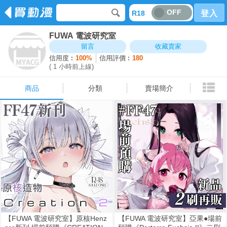
OFF
R18
登入
FUWA 電波研究室
商品
分類
賣場簡介
留言
收藏賣家
信用度︰
100%
信用評價︰
180
( 1 小時前上線)
商品
分類
賣場簡介
【FUWA 電波研究室】原核Henz
【FUWA 電波研究室】亞果●場前