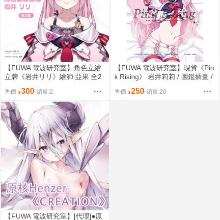
【FUWA 電波研究室】角色立繪
【FUWA 電波研究室】現貨《Pin
立牌《岩井リリ》繪師:亞果 全2
k Rising》 岩井莉莉 / 圖鑑插畫 /
款 原創
日文設定集 B5/全彩/24p 【FF4
300
250
售價
銷量:2
售價
銷量:20
7】【C107】
【FUWA 電波研究室】[代理]●原