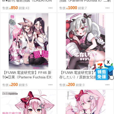
er●新刊 場前預購《CREATION
預購《Parterre Fuchsia II》二刷
2》原創設定畫集 (A4/全彩/20P/
再販● 原創 (A4/全彩/36P) 接穗生
850
1000
售價
銷量:43
售價
銷量:7
成人向無修正) 原核造物 FF47 Ni
殖 奶昔工房 FF47 NiCE2 創·迴
CE2 創·迴響2
響2
X
【FUWA 電波研究室】FF46 新
【FUWA 電波研究室】原創 《依
刊●亞果《Parterre Fuchsia EX:
存したい》/ 原創女兒插畫合集 /
那天晚上撿到了一隻黑貓》原創
B5/全彩/26p
200
200
售價
銷量:5
售價
銷量:3
全彩本 成人向(B5/全彩/16P) 接
穗生殖 奶昔工房