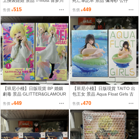
上換裝娃娃 景品 T-most 喜多川
死亡筆記本 景品 彌海砂 公仔
海夢 兔女郎 公仔
515
449
售價
售價
【班尼小棧】日版現貨 BP 婚姻
【班尼小棧】日版現貨 TAITO 出
劇毒 景品 GLITTER&GLAMOUR
包王女 景品 Aqua Float Girls 古
S G&G 城崎芽衣 公仔
手川唯 泳裝 公仔
449
470
售價
售價