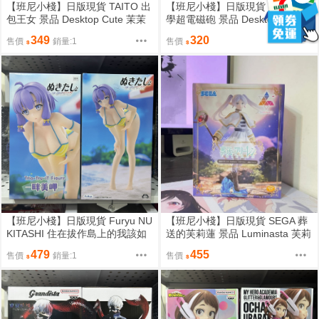
【班尼小棧】日版現貨 TAITO 出
【班尼小棧】日版現貨 TAITO 科
包王女 景品 Desktop Cute 茉茉
學超電磁砲 景品 Desktop Cute
居家服 睡衣 公仔
食蜂操祈 旗袍 公仔
349
320
售價
銷量:1
售價
【班尼小棧】日版現貨 Furyu NU
【班尼小棧】日版現貨 SEGA 葬
KITASHI 住在拔作島上的我該如
送的芙莉蓮 景品 Luminasta 芙莉
何是好 景品 Trio Try iT 畔美岬 泳
蓮 法杖 公仔
479
455
售價
銷量:1
售價
裝 公仔