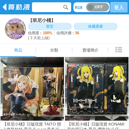
OFF
R18
登入
【班尼小棧】
商品
分類
賣場簡介
留言
收藏賣家
信用度︰
100%
信用評價︰
56
( 3 天前上線)
商品
分類
賣場簡介
【班尼小棧】日版現貨 TAITO 戀
【班尼小棧】日版現貨 KONAMI