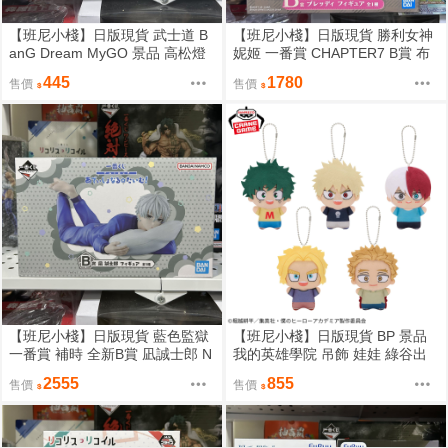
【班尼小棧】日版現貨 武士道 B
【班尼小棧】日版現貨 勝利女神
anG Dream MyGO 景品 高松燈
妮姬 一番賞 CHAPTER7 B賞 布
制服 坐姿公仔
蕾德 公仔
445
1780
售價
售價
【班尼小棧】日版現貨 藍色監獄
【班尼小棧】日版現貨 BP 景品
一番賞 補時 全新B賞 凪誠士郎 N
我的英雄學院 吊飾 娃娃 綠谷出
AGI 公仔
久 爆豪勝己 轟焦凍 小時候 吊飾
2555
855
售價
售價
娃