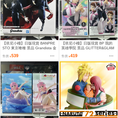
【班尼小棧】日版現貨 BANPRE
【班尼小棧】日版現貨 BP 我的
STO 東京喰種 景品 Grandista 金
英雄學院 景品 GLITTER&GLAM
木研 II 公仔
OURS G&G 麗日御茶子 公仔
539
419
售價
售價