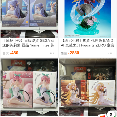
【班尼小棧】日版現貨 SEGA 葬
【班尼小棧】現貨 代理版 BAND
送的芙莉蓮 景品 Yumemirize 芙
AI 鬼滅之刃 Figuarts ZERO 童磨
莉蓮 居家服 日常服 公仔
上弦之貳 公仔 PVC 模型
480
2880
售價
售價
X