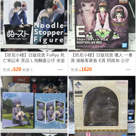
【班尼小棧】日版現貨 FuRyu 死
【班尼小棧】日版現貨 獵人 一番
亡筆記本 景品 L 泡麵蓋公仔 坐姿
賞 揍敵客家族 E賞 阿路加 公仔
公仔
MASTERLISE
529
1620
售價
銷量:1
售價