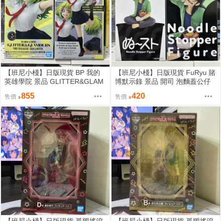
【班尼小棧】日版現貨 BP 我的
【班尼小棧】日版現貨 FuRyu 賭
英雄學院 景品 GLITTER&GLAM
博默示錄 景品 開司 泡麵蓋公仔
OURS G&G 葉隱透 制服 公仔
喝啤酒 坐姿公仔
855
420
售價
售價