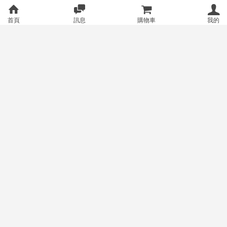
首頁
訊息
購物車
我的
【班尼小棧】日版現貨 SEGA 莉
【班尼小棧】日版現貨 FuRyu 死
可麗絲 景品 井之上瀧奈 店服 坐
亡筆記本 景品 死神路克 泡麵蓋
姿公仔 泡麵蓋公仔
公仔 坐姿公仔
305
515
售價
售價
銷量:1