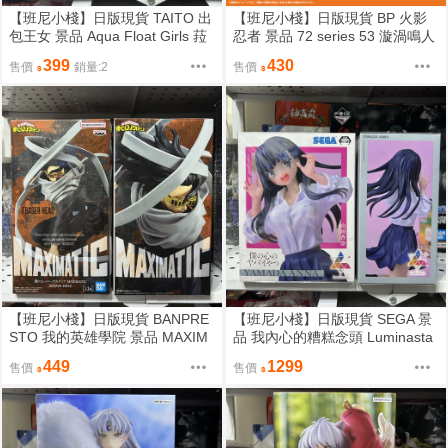
【班尼小棧】日版現貨 TAITO 出
【班尼小棧】日版現貨 BP 火影
包王女 景品 Aqua Float Girls 菈
忍者 景品 72 series 53 漩渦鳴人
菈 泳裝 公仔
波風湊 漩渦九品 公仔
399
430
售價
銷量:2
售價
【班尼小棧】日版現貨 BANPRE
【班尼小棧】日版現貨 SEGA 景
STO 我的英雄學院 景品 MAXIM
品 我內心的糟糕念頭 Luminasta
ATIC 相澤消太 公仔
山田杏奈 公仔
449
1299
售價
售價