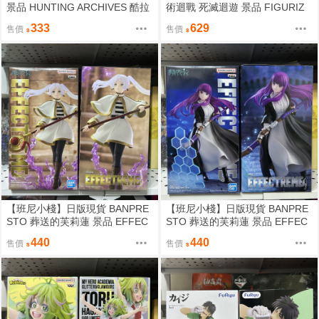
景品 HUNTING ARCHIVES 酷拉
術迴戰 死滅迴遊 景品 FIGURIZ
皮卡 絕對時間 公仔
Mα 乙骨憂太 公仔
333
629
售價
售價
【班尼小棧】日版現貨 BANPRE
【班尼小棧】日版現貨 BANPRE
STO 葬送的芙莉蓮 景品 EFFEC
STO 葬送的芙莉蓮 景品 EFFEC
TREME 芙莉蓮 公仔
TREME 費倫 公仔
440
440
售價
售價