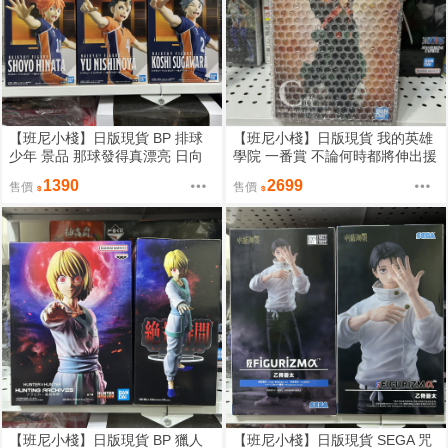
【班尼小棧】日版現貨 BP 排球
【班尼小棧】日版現貨 我的英雄
少年 景品 那球發得真漂亮 日向
學院 一番賞 不論何時都將伸出援
翔陽 西谷夕 菅原孝支 公仔
手的故事 C賞 爆豪勝己 公仔 MA
1390
2699
售價
售價
STERLISE
【班尼小棧】日版現貨 BP 獵人
【班尼小棧】日版現貨 SEGA 咒