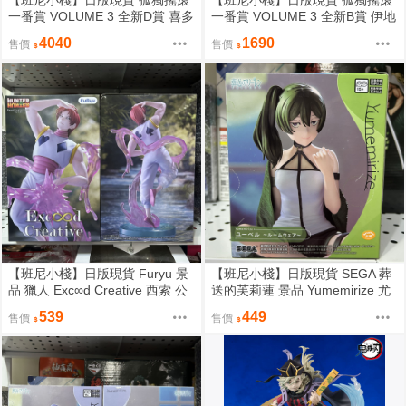
【班尼小棧】日版現貨 孤獨搖滾
【班尼小棧】日版現貨 孤獨搖滾
一番賞 VOLUME 3 全新D賞 喜多
一番賞 VOLUME 3 全新B賞 伊地
郁代 公仔 團結BAND
知虹夏 公仔 團結BAND
4040
1690
售價
售價
【班尼小棧】日版現貨 Furyu 景
【班尼小棧】日版現貨 SEGA 葬
品 獵人 Exc∞d Creative 西索 公
送的芙莉蓮 景品 Yumemirize 尤
仔
蓓爾 居家服 日常服 公仔
539
449
售價
售價