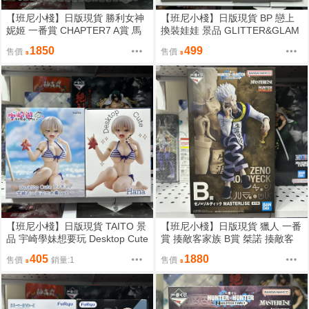
【班尼小棧】日版現貨 勝利女神
【班尼小棧】日版現貨 BP 戀上
妮姬 一番賞 CHAPTER7 A賞 馬
換裝娃娃 景品 GLITTER&GLAM
斯特 浪漫的女僕 公仔
OURS G&G 喜多川海夢 文化祭
1850
499
售價
售價
公仔
【班尼小棧】日版現貨 TAITO 景
【班尼小棧】日版現貨 獵人 一番
品 宇崎學妹想要玩 Desktop Cute
賞 揍敵客家族 B賞 桀諾 揍敵客
宇崎花 泳裝 公仔
公仔 MASTERLISE
405
1880
售價
銷量:1
售價