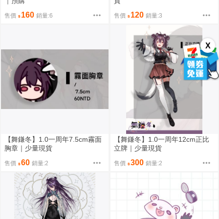
｜預購
貨
160
120
售價
銷量:6
售價
銷量:3
X
【舞鎌冬】1.0一周年7.5cm霧面
【舞鎌冬】1.0一周年12cm正比
胸章｜少量現貨
立牌｜少量現貨
60
300
售價
銷量:2
售價
銷量:2