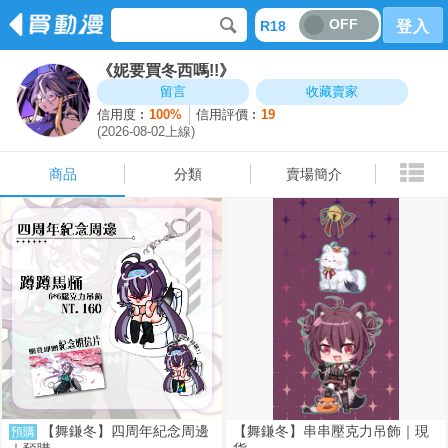
OFF
R18
登入
《妮要買冬西嗎!!》
商品
分類
賣場簡介
留言
收藏賣家
信用度︰
100%
信用評價︰
19
(2026-08-02上線)
商品
分類
賣場簡介
【舞鎌冬】四周年紀念周邊
【舞鎌冬】串串壓克力吊飾｜現
預購