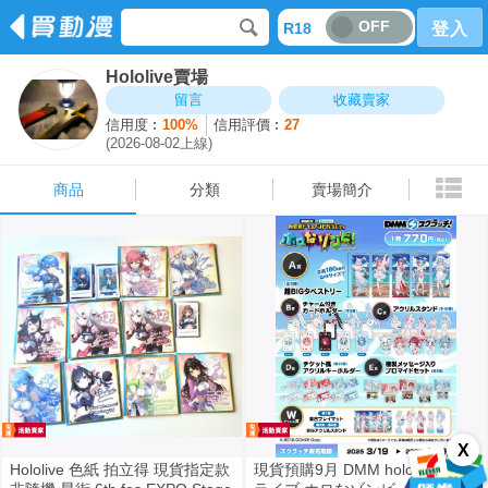
OFF
R18
登入
Hololive賣場
商品
分類
賣場簡介
留言
收藏賣家
信用度︰
100%
信用評價︰
27
(2026-08-02上線)
商品
分類
賣場簡介
X
Hololive 色紙 拍立得 現貨指定款
現貨預購9月 DMM hololive ホロ