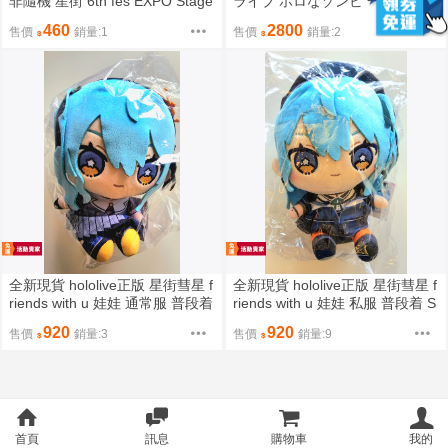
非隨機 星街 6th fes EXPO Stage
ライブ ホロなゾンビ 一番賞 白
1 Stage3 鯊 Gura mumei miko
上吹雪 櫻巫女 瑪琳船長 天音彼
460
2800
售價
銷量:1
售價
銷量:2
百鬼 35
方 雪花菈米 miko 好狐 マリン か
なた ラミィ
全新現貨 hololive正版 星街彗星 f
全新現貨 hololive正版 星街彗星 f
riends with u 娃娃 通常服 普段着
riends with u 娃娃 私服 普段着 S
Suisei holo 0期生 ホロライブ 星
uisei holo 0期生 ホロライブ 星街
920
920
售價
銷量:3
售價
銷量:9
街すいせい 玩偶 好朋友娃
すいせい 玩偶 好朋友娃
首頁
訊息
購物車
我的