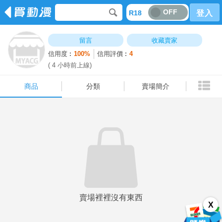
OFF
R18
登入
商品
分類
賣場簡介
留言
收藏賣家
信用度︰
100%
信用評價︰
4
( 4 小時前上線)
商品
分類
賣場簡介
賣場裡裡沒有東西
X