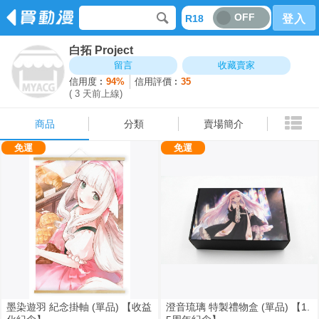
OFF
R18
登入
白拓 Project
商品
分類
賣場簡介
留言
收藏賣家
信用度︰
94%
信用評價︰
35
( 3 天前上線)
商品
分類
賣場簡介
免運
免運
墨染遊羽 紀念掛軸 (單品) 【收益
澄音琉璃 特製禮物盒 (單品) 【1.