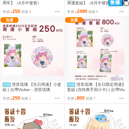
周年】（6月中發貨）
周邊套組】（6月中發貨）
250
2490
售價
銷量:4
售價
銷量:5
免運
免運
澄音琉璃 【生日周邊】小套
澄音琉璃 【生日限定周邊】
預購
預購
組 | 台灣Vtuber - 澄音琉璃
套組 (含特典手寫小卡) | 台灣Vtu
ber - 澄音琉璃
250
800
售價
銷量:1
售價
銷量:7