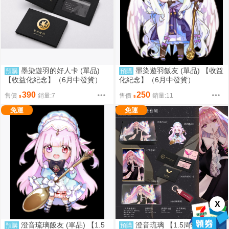
墨染遊羽的好人卡 (單品)
墨染遊羽飯友 (單品) 【收益
預購
預購
【收益化紀念】（6月中發貨）
化紀念】（6月中發貨）
390
250
售價
銷量:7
售價
銷量:11
免運
免運
X
澄音琉璃飯友 (單品) 【1.5
澄音琉璃 【1.5周年●典藏版
預購
預購