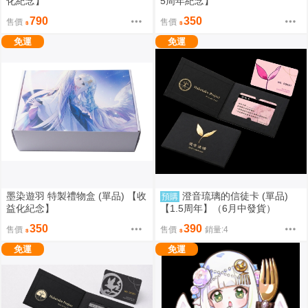
化紀念】
5周年紀念】
790
350
售價
售價
免運
免運
墨染遊羽 特製禮物盒 (單品) 【收
澄音琉璃的信徒卡 (單品)
預購
益化紀念】
【1.5周年】（6月中發貨）
350
390
售價
售價
銷量:4
免運
免運