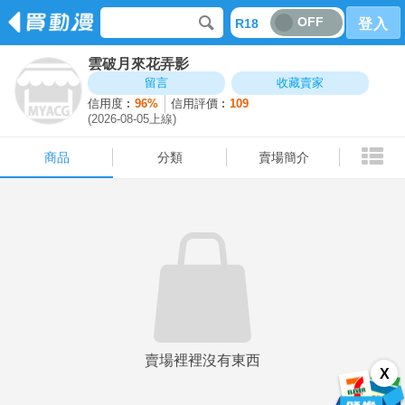
OFF
R18
登入
雲破月來花弄影
商品
分類
賣場簡介
留言
收藏賣家
信用度︰
96%
信用評價︰
109
(2026-08-05上線)
商品
分類
賣場簡介
賣場裡裡沒有東西
X