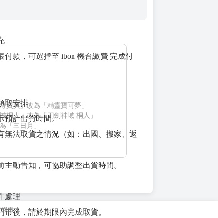
充
付款，可選擇至 ibon 機台繳費 完成付
與領取安排
奇寶貝」改為「精靈寶可夢」
域桐人」改為「刀劍神域 桐人」
示預計出貨時間。
為「三日月」
有無法取貨之情況（如：出國、搬家、返
前主動告知，可協助調整出貨時間。
退件處理
動漫徵才
門市後，請於期限內完成取貨。