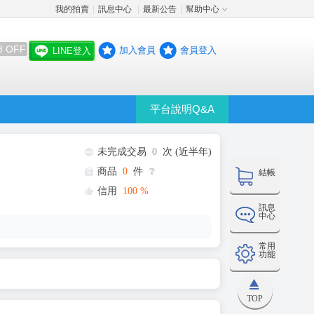
我的拍賣
訊息中心
最新公告
幫助中心
│
│
│
8 OFF
加入會員
會員登入
LINE登入
平台說明Q&A
未完成交易
0
次 (近半年)
商品
0
件
❔
結帳
信用
100
%
訊息
中心
常用
功能
TOP