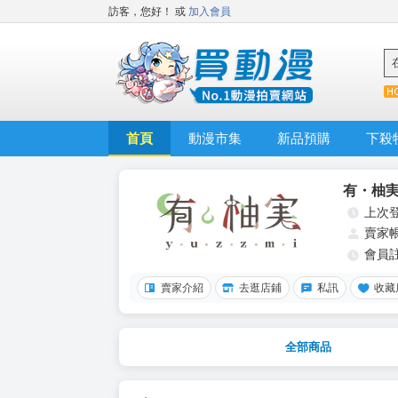
訪客，您好！
或
加入會員
首頁
動漫市集
新品預購
下殺
有・柚実y
上次
賣家
會員
賣家介紹
去逛店鋪
私訊
收藏
全部商品