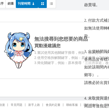
排序
銷量
刊登時間
啟賣場。
2. 付款方式補
如無法使用轉帳
款。
無法搜尋到您想要的商品
買動漫建議您
3. 出貨時間
1.
嘗試使用其他關鍵字搜尋，例如：原本搜尋「神
2.
使用空格拆解關鍵字，例如：原本搜尋「刀劍神
各商品皆有標
3.
簡化關鍵字，例如：原本搜尋「三日月宗近」改
如於該期間內
鄉等），
請務必於出貨
4. 未取貨與
動漫
常見問題
新手上路
會員約定書
聯絡客服
隱私權政策
買
商品寄達指定