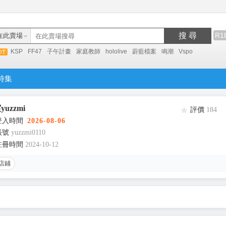
搜 尋
R1
在此賣場
KSP
FF47
子午計畫
家庭教師
hololive
蔚藍檔案
鳴潮
Vspo
特集
uzzmi
評價
184
登入時間
2026-08-06
帳號
yuzzmi0110
註冊時間
2024-10-12
店鋪