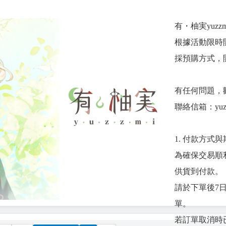
有・柚実yuzz
根據活動限時
採預購方式，
有任何問題，
聯絡信箱：yuzzm
1. 付款方式
為確保交易順
供貨到付款。
請於下單後7
單。
若訂單取消時