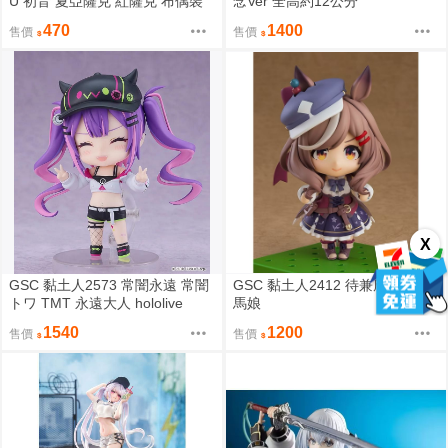
U 初音 夏亞薩克 紅薩克 布偶裝
念Ver 全高約12公分
現貨
470
1400
售價
售價
X
GSC 黏土人2573 常闇永遠 常闇
GSC 黏土人2412 待兼唐懷瑟 賽
トワ TMT 永遠大人 hololive
馬娘
1540
1200
售價
售價