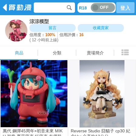
OFF
R18
登入
涼涼模型
商品
分類
賣場簡介
留言
收藏賣家
信用度︰
100%
信用評價︰
16
( 12 小時前上線)
商品
分類
賣場簡介
萬代 鋼彈45周年×初音未來 MIK
Reverse Studio 囧貓子 cp30 紀