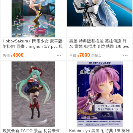
HobbySakura⚡️ 閃電少女 豪華版
壽屋 特典版替換臉 英雄傳說 靜
附掛軸 原畫：mignon 1/7 pvc 現
名 雷姆 御摺木 創之軌跡 1/8 pvc
貨
劍姬 現貨
4500
7800
售價
售價
銷量:1
現貨全新 TAITO 景品 初音未來
Kotobukiya 壽屋 附特典 1/8 英雄