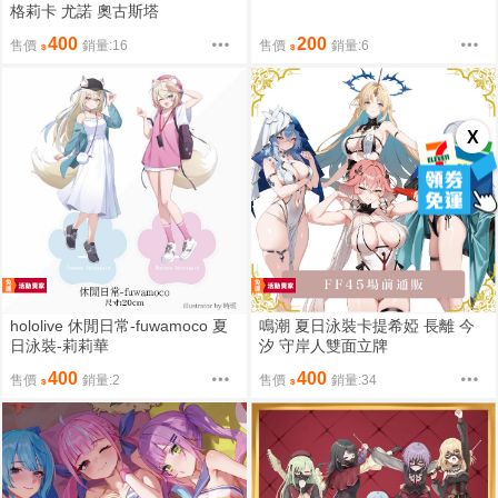
格莉卡 尤諾 奧古斯塔
400
200
售價
銷量:16
售價
銷量:6
X
hololive 休閒日常-fuwamoco 夏
鳴潮 夏日泳裝卡提希婭 長離 今
日泳裝-莉莉華
汐 守岸人雙面立牌
400
400
售價
銷量:2
售價
銷量:34