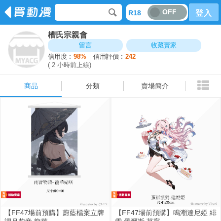
OFF
R18
登入
槽氏宗親會
商品
分類
賣場簡介
留言
收藏賣家
信用度︰
98%
信用評價︰
242
( 2 小時前上線)
商品
分類
賣場簡介
【FF47場前預購】蔚藍檔案立牌
【FF47場前預購】鳴潮達尼婭 緋