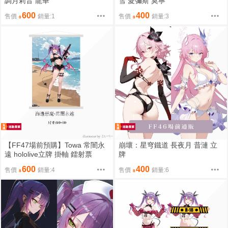
調月莉音 龍華
雪 愛彌斯 莫寧
600
400
售價
銷量:1
售價
銷量:3
【FF47場前預購】Towa 常闇永
崩壞：星穹鐵道 長夜月 昔漣 立
遠 hololive立牌 掛軸 鐳射票
牌
600
400
售價
銷量:4
售價
銷量:6