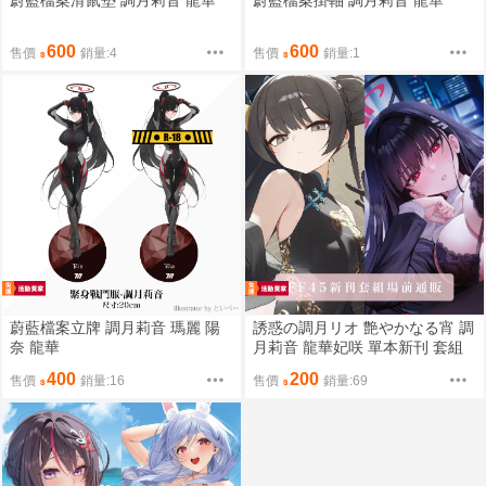
蔚藍檔案滑鼠墊 調月莉音 龍華
蔚藍檔案掛軸 調月莉音 龍華
600
600
售價
銷量:4
售價
銷量:1
蔚藍檔案立牌 調月莉音 瑪麗 陽
誘惑の調月リオ 艶やかなる宵 調
奈 龍華
月莉音 龍華妃咲 單本新刊 套組
400
200
售價
銷量:16
售價
銷量:69