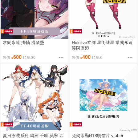
常闇永遠 掛軸 滑鼠墊
Hololive立牌 星街彗星 常闇永遠
湊阿庫婭
600
400
售價
銷量:30
售價
銷量:6
夏日泳裝系列 鳴潮 千咲 莫寧 西
兔媽水顯R18明信片 vtuber