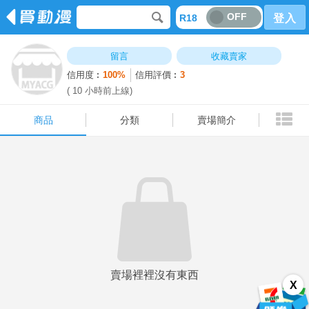
OFF
R18
登入
商品
分類
賣場簡介
留言
收藏賣家
信用度︰
100%
信用評價︰
3
( 10 小時前上線)
商品
分類
賣場簡介
賣場裡裡沒有東西
X