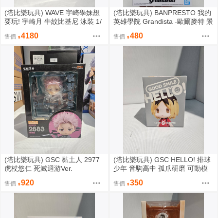
(塔比樂玩具) WAVE 宇崎學妹想
(塔比樂玩具) BANPRESTO 我的
要玩! 宇崎月 牛紋比基尼 泳裝 1/
英雄學院 Grandista -歐爾麥特 景
7
品
4180
480
售價
售價
(塔比樂玩具) GSC 黏土人 2977
(塔比樂玩具) GSC HELLO! 排球
虎杖悠仁 死滅迴游Ver.
少年 音駒高中 孤爪研磨 可動模
型
920
350
售價
售價