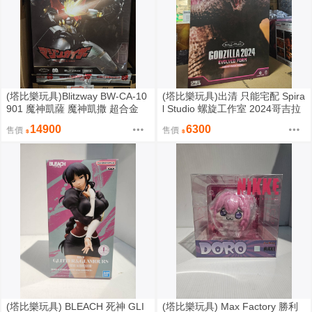
(塔比樂玩具)Blitzway BW-CA-10
(塔比樂玩具)出清 只能宅配 Spira
901 魔神凱薩 魔神凱撒 超合金
l Studio 螺旋工作室 2024哥吉拉
與金剛 新帝國 紫鰭哥吉拉 進化
14900
6300
售價
售價
型態
(塔比樂玩具) BLEACH 死神 GLI
(塔比樂玩具) Max Factory 勝利