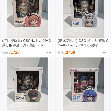
(塔比樂玩具) GSC 黏土人 2943
(塔比樂玩具) GSC 黏土人 賽馬娘
萊莎的鍊金工房2 萊莎 2Ver.
Pretty Derby 2101 小栗帽
1720
1450
售價
售價