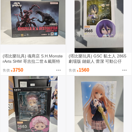
(塔比樂玩具) 魂商店 S.H.Monste
(塔比樂玩具) GSC 黏土人 2865
rArts SHM 哥吉拉二世＆戴斯特
劇場版 鏈鋸人 蕾潔 可動公仔
洛伊亞 進化套組
3750
1560
售價
售價