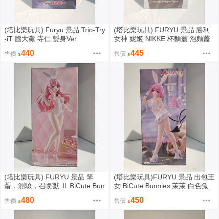
(塔比樂玩具) Furyu 景品 Trio-Try
(塔比樂玩具) FURYU 景品 勝利
-iT 膽大黨 寺仁 變身Ver
女神 妮姬 NIKKE 杯麵蓋 泡麵蓋
公仔 D:殺手妻子
440
445
售價
售價
(塔比樂玩具) FURYU 景品 笨
(塔比樂玩具)FURYU 景品 出包王
蛋，測驗，召喚獸 Ⅱ BiCute Bun
女 BiCute Bunnies 茉茉 白色兔
nies公仔 姬路瑞希 公仔
女郎ver
480
450
售價
售價