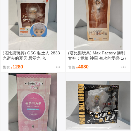
(塔比樂玩具) GSC 黏土人 2833
(塔比樂玩具) Max Factory 勝利
光逝去的夏天 忌堂光 光
女神：妮姬 神罰 初次的愛戀 1/7
公仔
1280
4080
售價
售價