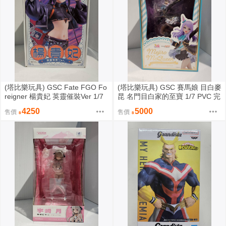
(塔比樂玩具) GSC Fate FGO Fo
(塔比樂玩具) GSC 賽馬娘 目白麥
reigner 楊貴妃 英靈催裝Ver 1/7
昆 名門目白家的至寶 1/7 PVC 完
PVC
成品
4250
5000
售價
售價