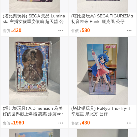
(塔比樂玩具) SEGA 景品 Lumina
(塔比樂玩具) SEGA FIGURIZMα
sta 主播女孩重度依賴 超天醬 公
初音未來 Punk! 龐克風 公仔
仔
430
580
售價
售價
(塔比樂玩具) A.Dimension 為美
(塔比樂玩具) FuRyu Trio-Try-iT
好的世界獻上爆焰 惠惠 泳裝Ver
幸運星 泉此方 公仔
1/7
1980
430
售價
售價