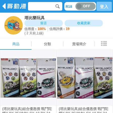
OFF
R18
登入
塔比樂玩具
商品
分類
賣場簡介
留言
收藏賣家
信用度︰
100%
信用評價︰
19
( 2 天前上線)
商品
分類
賣場簡介
(塔比樂玩具)組合優惠價 戰鬥陀
(塔比樂玩具)組合優惠價 戰鬥陀