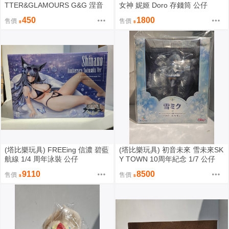
TTER&GLAMOURS G&G 涅音
女神 妮姬 Doro 存錢筒 公仔
夢 公仔
450
1800
售價
售價
(塔比樂玩具) FREEing 信濃 碧藍
(塔比樂玩具) 初音未來 雪未來SK
航線 1/4 周年泳裝 公仔
Y TOWN 10周年紀念 1/7 公仔
9110
8500
售價
售價