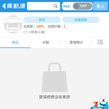
OFF
R18
登入
商品
分類
賣場簡介
留言
收藏賣家
信用度︰
100%
信用評價︰
1
( 7 小時前上線)
商品
分類
賣場簡介
賣場裡裡沒有東西
X